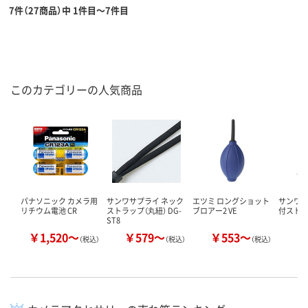
7件（27商品）中 1件目～7件目
このカテゴリーの人気商品
パナソニック カメラ用
サンワサプライ ネック
エツミ ロングショット
サンワサ
リチウム電池 CR
ストラップ（丸紐） DG-
ブロアー2 VE
付ストラッ
ST8
￥1,520～
￥579～
￥553～
￥
（税込）
（税込）
（税込）