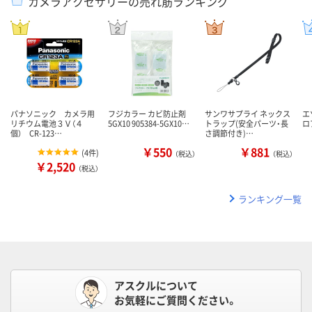
カメラアクセサリーの売れ筋ランキング
パナソニック カメラ用
フジカラー カビ防止剤
サンワサプライ ネックス
エ
リチウム電池３Ｖ（４
5GX10 905384-5GX10…
トラップ(安全パーツ・長
ロア
個） CR-123…
さ調節付き)…
￥550
￥881
(
4件
)
（税込）
（税込）
￥2,520
（税込）
ランキング一覧
アスクルについて
お気軽にご質問ください。