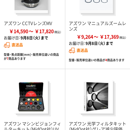
アズワン CCTVレンズMV
アズワン マニュアルズームレ
ンズ
￥14,590
￥17,820
￥9,264
￥17,369
お届け日：
9月8日（火）まで
お届け日：
9月8日（火）まで
直送品
直送品
型番・焦点距離(mm)・販売単位違いの商品
が
7
商品あります
型番・販売単位違いの商品が
4
商品あります
アズワン マシンビジョンフィ
アズワン 光学フィルタキット
ルターキット（MidOpt社）UV、
（MidOpt社）グレア減少評価