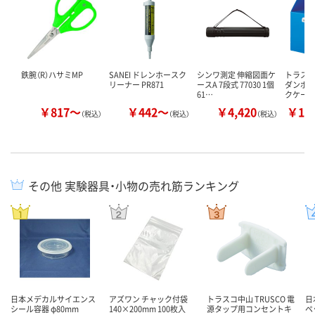
鉄腕（R）ハサミMP
SANEI ドレンホースク
シンワ測定 伸縮図面ケ
トラスコ
リーナー PR871
ースA 7段式 77030 1個
ダンボ
61…
クケース
￥817～
￥442～
￥4,420
￥10
（税込）
（税込）
（税込）
その他 実験器具・小物の売れ筋ランキング
日本メデカルサイエンス
アズワン チャック付袋
トラスコ中山 TRUSCO 電
日
シール容器 φ80mm
140×200mm 100枚入
源タップ用コンセントキ
ペ