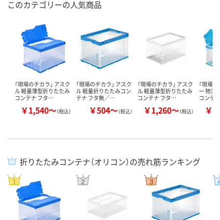
このカテゴリーの人気商品
「現場のチカラ」 アスク
「現場のチカラ」 アスク
「現場のチカラ」 アスク
「現場の
ル 軽量薄型折りたたみ
ル 軽量折りたたみコン
ル 軽量薄型折りたたみ
ー 物流
コンテナ フタ…
テナ フタ無／…
コンテナ フタ…
コンテナ
￥1,540～
￥504～
￥1,260～
￥2
（税込）
（税込）
（税込）
折りたたみコンテナ（オリコン）の売れ筋ランキング