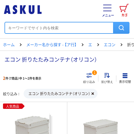
カゴ
メニュー
ホーム
メーカー名から探す - 【ア行】
エ
エコン
折
エコン 折りたたみコンテナ（オリコン）
1
2
件（7商品）中 1～2件を表示
表示切替
絞り込み
並び替え
エコン 折りたたみコンテナ（オリコン）
絞り込み
人気商品