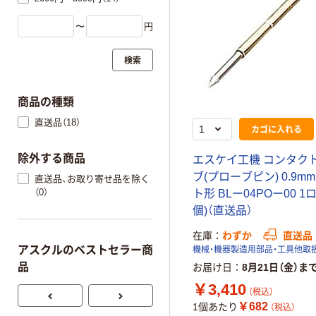
〜
円
検索
商品の種類
直送品（18）
カゴに入れる
除外する商品
エスケイ工機 コンタク
ブ(プローブピン) 0.9m
直送品、お取り寄せ品を除く
（0）
ト形 BLー04POー00 1
個)（直送品）
在庫
わずか
直送品
アスクルのベストセラー商
機械・機器製造用部品・工具他取
品
お届け日
8月21日（金）ま
￥3,410
（税込）
￥682
1個あたり
（税込）