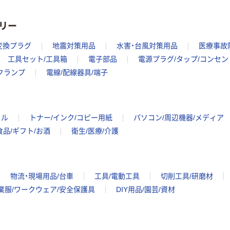
リー
変換プラグ
地震対策用品
水害・台風対策用品
医療事故
工具セット/工具箱
電子部品
電源プラグ/タップ/コンセン
クランプ
電線/配線器具/端子
イル
トナー/インク/コピー用紙
パソコン/周辺機器/メディア
食品/ギフト/お酒
衛生/医療/介護
物流・現場用品/台車
工具/電動工具
切削工具/研磨材
業服/ワークウェア/安全保護具
DIY用品/園芸/資材