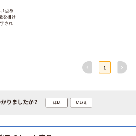
本気プライス
オリジナル
、1点あ
トイレットペー
【アスクル限定】
点数を掛け
パー シングル
ファーストレイ
印字され
120ｍ 再生紙
ト ニトリルグ
。
100% 6ロール
ローブ ホワイ
￥470~
￥698~
（税込）
（税込）
リサイクル100
ト 粉なし（パ
芯あり FSC認
ウダーフリー）
証
人気商品
オリジナル
サントリー 天然
【アスクル限定】
前へ
次へ
水 ミネラルウォ
ファーストレイ
1
ーター ペットボ
ト ニトリルグ
トル
ローブ ブル
￥686~
￥698~
（税込）
（税込）
ー 粉なし（パ
ウダーフリー）
本気プライス
本気プライス
つかりましたか？
はい
いいえ
ファーストレイ
ペーパータオル
ト ホワイト紙コ
小判・シングル
ップ
再生紙 200枚
FSC認証紙 アス
￥374~
￥143~
（税込）
（税込）
クルオリジナル