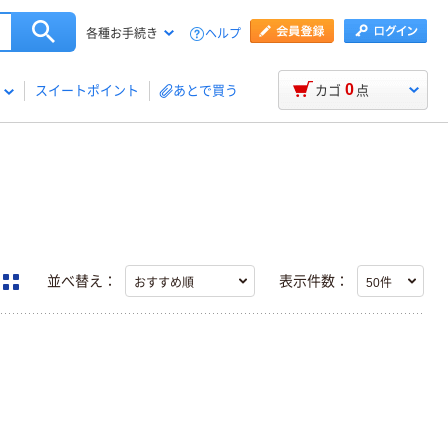
ヘルプ
各種お手続き
0
スイートポイント
あとで買う
カゴ
点
並べ替え：
表示件数：