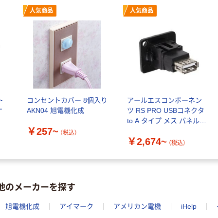
人気商品
人気商品
ト
コンセントカバー 8個入り
アールエスコンポーネン
ケ
AKN04 旭電機化成
ツ RS PRO USBコネクタ
to A タイプ メス パネルマ
￥257~
ウント 916
（税込）
￥2,674~
（税込）
を他のメーカーを探す
旭電機化成
アイマーク
アメリカン電機
iHelp