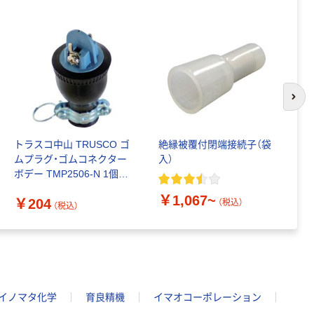
次の
トラスコ中山 TRUSCO ゴ
絶縁被覆付閉端接続子（袋
フ
ムプラグ・ゴムコネクター
入）
ト
ボデー TMP2506-N 1個
￥
257-2553（直送品）
￥1,067~
￥204
（税込）
（税込）
イノマタ化学
育良精機
イマオコーポレーション