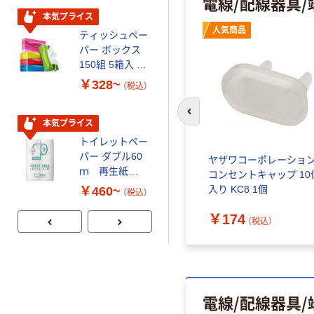
電線/配線器具/
本気プライス
期間限定価格
人気商品
ティッシュペー
アスクル プラ
パー ボックス
スチックグロー
150組 5箱入 ア
ブ 薄手 粉な
スクル スマート
し（パウダーフ
￥328~
￥298~
（税込）
（税込）
コンパクト ビ
リー）
ビッド PEFC認
前のスライドへ
証
本気プライス
本気プライス
トイレットペー
嬬恋銘水 ナチュ
パー ダブル60
ラルミネラルウ
A） ビ
コンセント _2
ヤザワコーポレーショ
ｍ 再生紙
ォーター 500ml
5 SQ
コンセントキャップ 10
100% 6ロール
キャップシール
￥651~
入り KC8 1個
￥460~
￥1,037~
（税込）
（税込）
リサイクル100
付き／2Lラベル
（税込）
芯あり FSC認
レス 10本
￥174
（税込）
証
電線/配線器具/