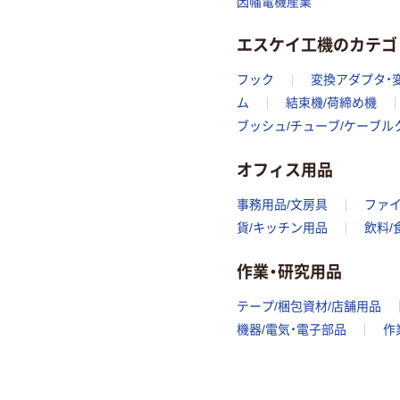
因幡電機産業
エスケイ工機のカテゴ
フック
変換アダプタ・
ム
結束機/荷締め機
ブッシュ/チューブ/ケーブル
オフィス用品
事務用品/文房具
ファ
貨/キッチン用品
飲料/
作業・研究用品
テープ/梱包資材/店舗用品
機器/電気・電子部品
作