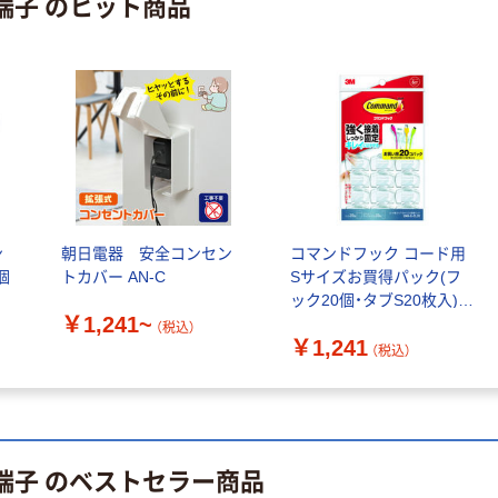
端子 のヒット商品
本気プライス
本気プライス
蛍光オプテック
ティッシュペー
ス1(アスクル限
パー ボックス
定モデル) 蛍光
モカ 200組 5個
ペン ゼブラ
アスクル オリジ
￥52~
￥428~
（税込）
（税込）
ナルティッシュ
PEFC認証
オリジナル
本気プライス
スズラン 酒精綿
アスクル トイ
G バルクタイプ
レのおそうじシ
ン
朝日電器 安全コンセン
コマンドフック コード用
指定医薬部外品
ート 大王製紙
個
トカバー AN-C
Sサイズお買得パック(フ
共同企画 トイ
ック20個・タブS20枚入)透
￥140~
￥330~
（税込）
（税込）
レクリーナー
￥1,241~
明 7010611155 1パック
（税込）
トイレシート
￥1,241
（税込）
オリジナル
端子 のベストセラー商品