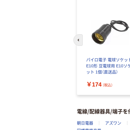
前のスライドへ
パイロ電子 電球ソケッ
E10形 豆電球用 E10ソ
ット 1個（直送品）
￥174
（税込）
電線/配線器具/端子
朝日電器
アズワン