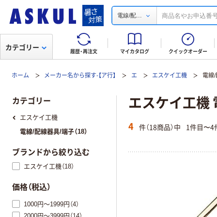
...
電線/配
カテゴリー
履歴・再注文
マイカタログ
クイックオーダー
ホーム
メーカー名から探す-【ア行】
エ
エスケイ工機
電線
エスケイ工機 
カテゴリー
エスケイ工機
4
件（18商品）中
1件目〜4
電線/配線器具/端子（18）
ブランドから絞り込む
エスケイ工機（18）
価格（税込）
1000円～1999円（4）
2000円～3999円（14）