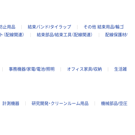
防止用品
結束バンド/タイラップ
その他 結束用品/輪ゴ
ト（配線関連）
結束部品/結束工具（配線関連）
配線保護材/
事務機器/家電/電池/照明
オフィス家具/収納
生活雑
計測機器
研究開発・クリーンルーム用品
機械部品/空圧