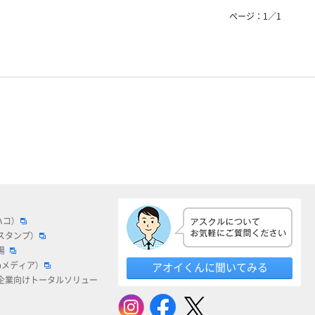
ページ：
1
／
1
ハコ）
スタンプ）
場
bメディア）
アオイくんに聞いてみる
企業向けトータルソリュー