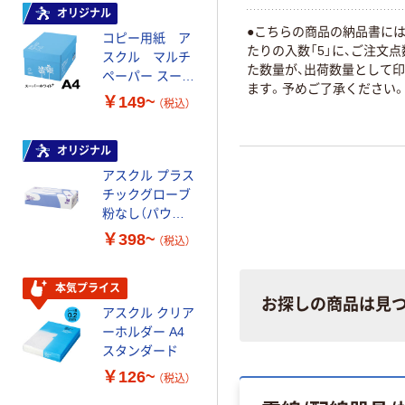
オリジナル
本気プライス
●こちらの商品の納品書には
コピー用紙 ア
ペーパータオル
たりの入数「5」に、ご注文
スクル マルチ
中判 再生紙
た数量が、出荷数量として
ペーパー スーパ
100％ 200枚
ます。予めご了承ください
ーホワイト+
FSC認証 シング
￥149~
￥149~
（税込）
（税込）
ル 大王製紙共同
企画 オリジナル
オリジナル
オリジナル
アスクル プラス
コピー用紙 マ
チックグローブ
ルチペーパー
粉なし（パウダ
スーパーエコノ
ーフリー）
ミー+
￥398~
￥149~
（税込）
（税込）
本気プライス
本気プライス
お探しの商品は見
アスクル クリア
アスクル 耳にや
ーホルダー A4
さしい やわらか
スタンダード
いマスク
￥126~
￥458~
（税込）
（税込）