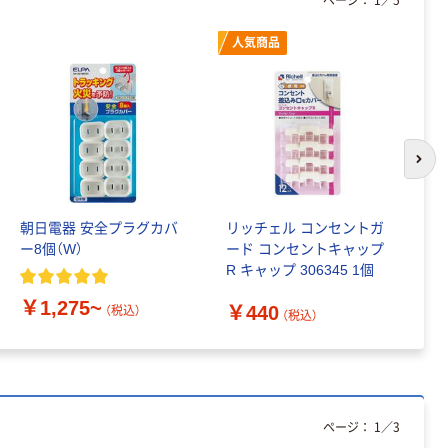
本気プライス
人気商品
ティッシュペー
パー ボックス
150組 5箱入 ア
スクル スマート
￥328~
（税込）
コンパクト ビ
ビッド PEFC認
次の
証
本気プライス
トイレットペー
パー ダブル60
朝日電器 安全プラグカバ
リッチェル コンセントガ
コ
ｍ 再生紙
ー8個（W）
ード コンセントキャップ
埋
100% 6ロール
R キャップ 306345 1個
￥460~
（税込）
リサイクル100
￥
￥1,275~
芯あり FSC認
￥440
（税込）
（税込）
証
ページ：
1
／
3