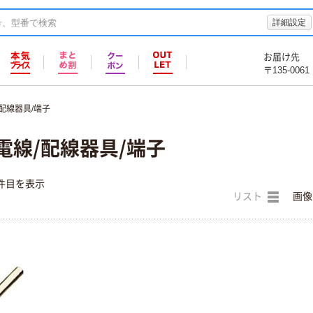
詳細設定
お届け先
〒135-0061
/配線器具/端子
電線/配線器具/端子
件目を表示
リスト
画像