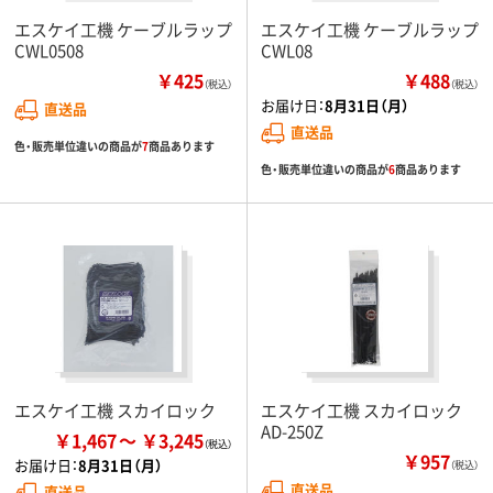
エスケイ工機 ケーブルラップ
エスケイ工機 ケーブルラップ
CWL0508
CWL08
￥425
￥488
（税込）
（税込）
お届け日：
8月31日（月）
直送品
直送品
色・販売単位違いの商品が
7
商品あります
色・販売単位違いの商品が
6
商品あります
エスケイ工機 スカイロック
エスケイ工機 スカイロック
AD-250Z
￥1,467
￥3,245
￥957
お届け日：
8月31日（月）
（税込）
直送品
直送品