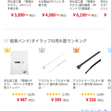
司化成工業 「現場の
大日製罐 PPバンド 手
司化成工業 「現場の
司化成工
チカラ」 PPバンド
巻き用
チカラ」梱包機用 PP
チカラ」
手巻き用
バンド (引張強度…
バンド(
￥3,890～
￥4,080～
￥8,190～
￥9
（税込）
（税込）
（税込）
結束バンド/タイラップの売れ筋ランキング
司化成工業 「現場のチ
アスクル ケーブルタイ 結
アスクル ケーブルタイ 結
司
カラ」 PPバンド手巻き
束バンド 屋内用 200mm
束バンド 屋外用 200mm
ラ
用ストッパー …
白 …
黒 …
1
(
41件
)
(
17件
)
(
14件
)
￥487
￥309
￥326
（税込）
（税込）
（税込）
ランキング一覧