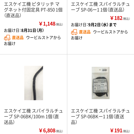
エスケイ工機 ピタリッチ マ
エスケイ工機 スパイラルチュ
グネット付固定具 PT-850 1個
ーブ SP-06ー1 1個（直送品）
（直送品）
￥182
（税込）
￥1,148
お届け日：
9月2日（水）まで
（税込）
お届け日：
8月31日（月）
直送品
ウービルストアから
直送品
ウービルストアから
お届け
お届け
エスケイ工機 スパイラルチュ
エスケイ工機 スパイラルチュ
ーブ SP-06BK/100m 1個（直
ーブ SP-06BKー1 1個（直送
送品）
品）
￥6,808
￥191
（税込）
（税込）