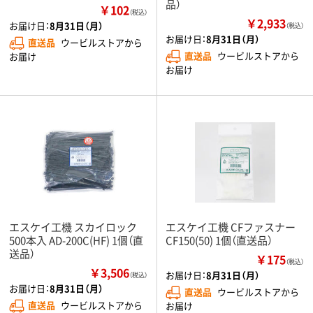
品）
￥102
（税込）
￥2,933
お届け日：
8月31日（月）
（税込）
お届け日：
8月31日（月）
直送品
ウービルストアから
直送品
ウービルストアから
お届け
お届け
エスケイ工機 スカイロック
エスケイ工機 CFファスナー
500本入 AD-200C(HF) 1個（直
CF150(50) 1個（直送品）
送品）
￥175
（税込）
￥3,506
お届け日：
8月31日（月）
（税込）
お届け日：
8月31日（月）
直送品
ウービルストアから
直送品
ウービルストアから
お届け