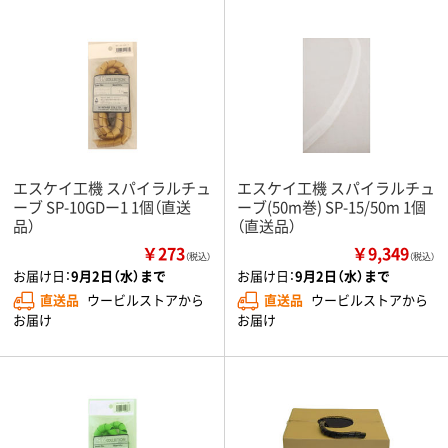
エスケイ工機 スパイラルチュ
エスケイ工機 スパイラルチュ
ーブ SP-10GDー1 1個（直送
ーブ(50m巻) SP-15/50m 1個
品）
（直送品）
￥273
￥9,349
（税込）
（税込）
お届け日：
9月2日（水）まで
お届け日：
9月2日（水）まで
直送品
ウービルストアから
直送品
ウービルストアから
お届け
お届け