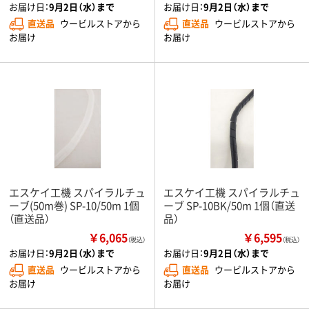
お届け日：
9月2日（水）まで
お届け日：
9月2日（水）まで
直送品
ウービルストアから
直送品
ウービルストアから
お届け
お届け
エスケイ工機 スパイラルチュ
エスケイ工機 スパイラルチュ
ーブ(50m巻) SP-10/50m 1個
ーブ SP-10BK/50m 1個（直送
（直送品）
品）
￥6,065
￥6,595
（税込）
（税込）
お届け日：
9月2日（水）まで
お届け日：
9月2日（水）まで
直送品
ウービルストアから
直送品
ウービルストアから
お届け
お届け