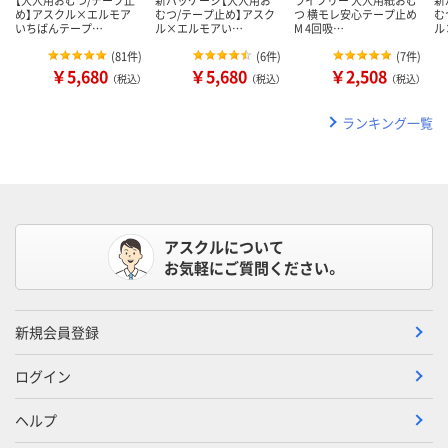
め】アスクル×エルモア
むつ/テープ止め】アスク
つ 横モレ安心テープ止め
む
いちばんテープ…
ル×エルモアい…
M 4回吸…
ル
(
81件
)
(
6件
)
(
7件
)
￥5,680
￥5,680
￥2,508
（税込）
（税込）
（税込）
ランキング一覧
アスクルについて
お気軽にご質問ください。
新規会員登録
ログイン
ヘルプ