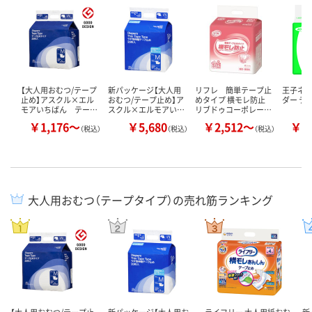
【大人用おむつ/テープ
新パッケージ【大人用
リフレ 簡単テープ止
王子ネピ
止め】アスクル×エル
おむつ/テープ止め】ア
めタイプ 横モレ防止
ダー テ
モアいちばん テー…
スクル×エルモアい…
リブドゥコーポレー…
￥1,176～
￥5,680
￥2,512～
￥2
（税込）
（税込）
（税込）
大人用おむつ（テープタイプ）の売れ筋ランキング
【大人用おむつ/テープ止
新パッケージ【大人用お
ライフリー 大人用紙おむ
新