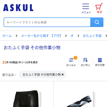
カゴ
メニュー
ホーム
メーカー名から探す - 【ア行】
オ
おたふく手袋
おたふく手袋 その他作業小物
1
21
件（49商品）中 1～21件を表示
表示切替
絞り込み
並び替え
おたふく手袋 その他作業小物
絞り込み