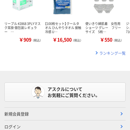
リーブル #2868 3PLYマス
【100枚セット】クールタ
使いきり綿肌着 女性用
ジ
ク耳掛 個包装レギュラ
オル ひんやりタオル 接触
ショーツ グレー フリー
シ
ー …
冷感 U…
サイズ 5枚…
71
￥909
￥16,500
￥550
（税込）
（税込）
（税込）
ランキング一覧
アスクルについて
お気軽にご質問ください。
新規会員登録
ログイン