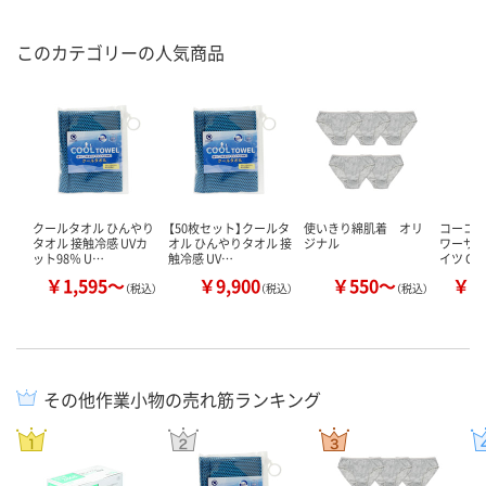
このカテゴリーの人気商品
クールタオル ひんやり
【50枚セット】クールタ
使いきり綿肌着 オリ
コーコス
タオル 接触冷感 UVカ
オル ひんやりタオル 接
ジナル
ワーサポ
ット98％ U…
触冷感 UV…
イツ G-8
￥1,595～
￥9,900
￥550～
￥1
（税込）
（税込）
（税込）
その他作業小物の売れ筋ランキング