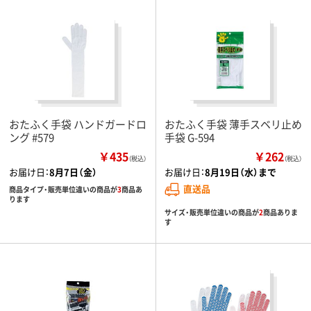
おたふく手袋 ハンドガードロ
おたふく手袋 薄手スベリ止め
ング #579
手袋 G-594
￥435
￥262
（税込）
（税込）
お届け日：
8月7日（金）
お届け日：
8月19日（水）まで
直送品
商品タイプ・販売単位違いの商品が
3
商品あ
ります
サイズ・販売単位違いの商品が
2
商品ありま
す