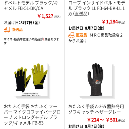
ドベルトモデル ブラック/キ
ローブ インサイドベルトモデ
ャメル FB-51-BK/CA
ル ブラック LL FB-64-BK-LL 1
双（直送品）
￥1,527
（税込）
￥1,284
お届け日：
8月7日（金）
（税込）
お届け日：
8月7日（金）
直送品
直送品
ＭＲＯ商品取扱店２
サイズ・販売単位違いの商品が
2
商品ありま
からお届け
す
おたふく手袋 おたふく フー
おたふく手袋 A-365 蓄熱冬用
バー マイクロファイバーグロ
ソフキャッチ ヘザーグレー
ーブ ストロングモデル ブラ
￥224
￥501
ック/キャメル FB-53
お届け日：
8月7日（金）