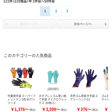
121件（210商品）中 1件目～50件目
1
2
3
前のページへ
次のページへ
このカテゴリーの人気商品
作業用手袋 スーパーフ
ネオプレンゴム使い捨
天然ゴム背抜き手袋 エ
ゴム背抜
ィットマン 5色 9677シ
て手袋 マイクロフレッ
アリーハンドG3
ライナー
リーズ
クス （50枚入）
￥1,376～
￥3,599～
￥376～
￥1
（税込）
（税込）
（税込）