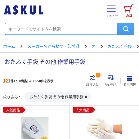
カゴ
メニュー
ホーム
メーカー名から探す - 【ア行】
オ
おたふく手袋
おたふく手袋 その他 作業用手袋
1
121
件（210商品）中 1～50件を表示
表示切替
絞り込み
並び替え
おたふく手袋 その他 作業用手袋
絞り込み
人気商品
人気商品