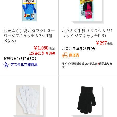
おたふく手袋 オタフク L スー
おたふく手袋 オタフク A-361
パーソフキャッチ A-358 1組
レッド ソフキャッチPRO
(3双入)
￥297
（税込）
￥1,080
お届け日：
8月25日（火）
（税込）
1双あたり ￥360
直送品
お届け日：
8月7日（金）
サイズ・販売単位違いの商品が
2
商品ありま
アスクル在庫商品
す