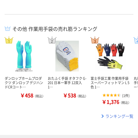
その他 作業用手袋の売れ筋ランキング
ダンロップホームプロダ
おたふく手袋 オタフク G-
富士手袋工業 作業用手袋
丸
クツ ダンロップ デジハン
201 日本一軍手 12双入
スーパーフィットマン L 5
手
ドCRコート…
1…
色 1…
ー
￥458
￥538
(
1件
)
（税込）
（税込）
￥1,376
（税込）
ランキング一覧