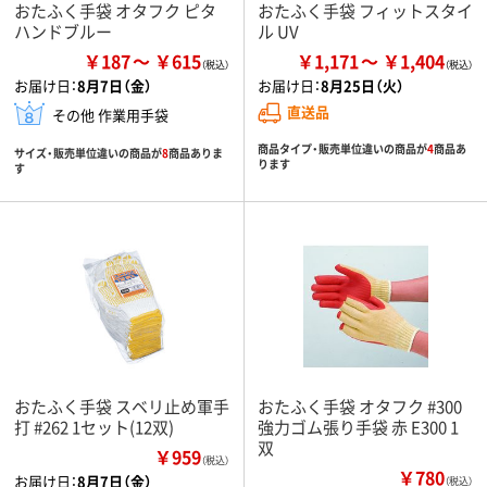
おたふく手袋 オタフク ピタ
おたふく手袋 フィットスタイ
ハンドブルー
ル UV
￥187
￥615
￥1,171
￥1,404
お届け日：
8月7日（金）
お届け日：
8月25日（火）
直送品
その他 作業用手袋
商品タイプ・販売単位違いの商品が
4
商品あ
サイズ・販売単位違いの商品が
8
商品ありま
ります
す
おたふく手袋 スベリ止め軍手
おたふく手袋 オタフク #300
打 #262 1セット(12双)
強力ゴム張り手袋 赤 E300 1
双
￥959
（税込）
￥780
お届け日：
8月7日（金）
（税込）