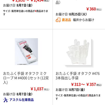
品）
お届け日：
8月7日（金）
￥360
（税込）
サイズ・販売単位違いの商品が
4
商品ありま
お届け日：
8月25日（火）
す
直送品
福井からお届け
おたふく手袋 オタフク ミク
おたふく手袋 オタフク #476
ローブ M #4000 1セット(12双
3本指出し手袋
入)
￥313
￥357
￥1,037
お届け日：
8月7日（金）
（税込）
お届け日：
8月7日（金）
サイズ・販売単位違いの商品が
2
商品ありま
す
アスクル在庫商品