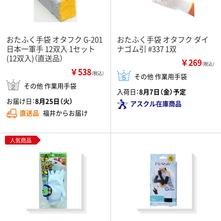
おたふく手袋 オタフク G-201
おたふく手袋 オタフク ダイ
日本一軍手 12双入 1セット
ナゴム引 #337 1双
(12双入)（直送品）
￥269
（税込）
￥538
（税込）
その他 作業用手袋
その他 作業用手袋
入荷日：
8月7日（金）予定
お届け日：
8月25日（火）
アスクル在庫商品
直送品
福井からお届け
人気商品