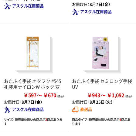
お届け日：
8月7日（金）
アスクル在庫商品
アスクル在庫商品
おたふく手袋 オタフク #545
おたふく手袋 セミロング手袋
礼装用ナイロンW ホック 双
UV
￥597
￥670
￥943
￥1,092
お届け日：
8月7日（金）
お届け日：
8月25日（火）
アスクル在庫商品
直送品
サイズ・販売単位違いの商品が
2
商品ありま
商品タイプ・販売単位違いの商品が
4
商品あ
す
ります