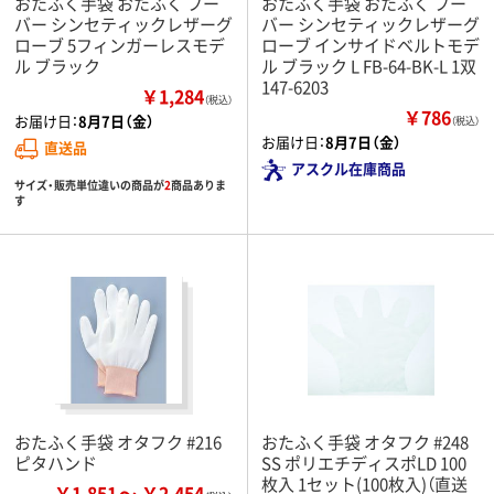
おたふく手袋 おたふく フー
おたふく手袋 おたふく フー
バー シンセティックレザーグ
バー シンセティックレザーグ
ローブ 5フィンガーレスモデ
ローブ インサイドベルトモデ
ル ブラック
ル ブラック L FB-64-BK-L 1双
147-6203
￥1,284
（税込）
￥786
お届け日：
8月7日（金）
（税込）
お届け日：
8月7日（金）
直送品
アスクル在庫商品
サイズ・販売単位違いの商品が
2
商品ありま
す
おたふく手袋 オタフク #216
おたふく手袋 オタフク #248
ピタハンド
SS ポリエチディスポLD 100
枚入 1セット(100枚入)（直送
￥1,851
￥2,454