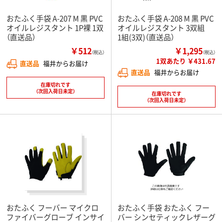
おたふく手袋 A-207 M 黒 PVC
おたふく手袋 A-208 M 黒 PVC
オイルレジスタント 1P裸 1双
オイルレジスタント 3双組
（直送品）
1組(3双)（直送品）
￥512
￥1,295
（税込）
（税込）
1双あたり ￥431.67
直送品
福井からお届け
直送品
福井からお届け
在庫切れです
（次回入荷日未定）
在庫切れです
（次回入荷日未定）
おたふく フーバー マイクロ
おたふく手袋 おたふく フー
ファイバーグローブ インサイ
バー シンセティックレザーグ