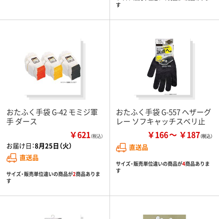
す
おたふく手袋 G-42 モミジ軍
おたふく手袋 G-557 ヘザーグ
手 ダース
レー ソフキャッチスベリ止
￥621
￥166
￥187
（税込）
お届け日：
8月25日（火）
直送品
直送品
サイズ・販売単位違いの商品が
4
商品ありま
す
サイズ・販売単位違いの商品が
2
商品ありま
す