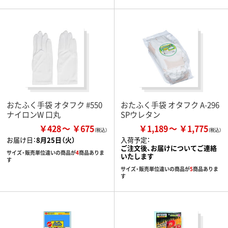
おたふく手袋 オタフク #550
おたふく手袋 オタフク A-296
ナイロンW 口丸
SPウレタン
￥428
￥675
￥1,189
￥1,775
お届け日：
8月25日（火）
入荷予定：
ご注文後、お届けについてご連絡
サイズ・販売単位違いの商品が
4
商品ありま
いたします
す
サイズ・販売単位違いの商品が
5
商品ありま
す