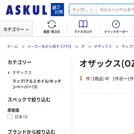
...
ラップ/
カテゴリー
履歴・再注文
マイカタログ
クイックオーダー
ホーム
メーカー名から探す-【ア行】
オ
オザックス
ラップ
オザックス(O
カテゴリー
オザックス
1
件（3商品）中
1件目〜1
ラップ/アルミホイル/キッチ
ンペーパー（3）
スペックで絞り込む
原産国
日本（3）
ブランドから絞り込む