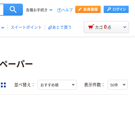
ヘルプ
各種お手続き
0
スイートポイント
あとで買う
カゴ
点
ンペーパー
並べ替え：
表示件数：