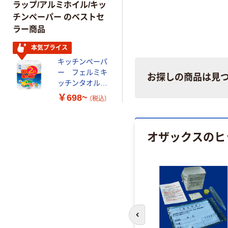
ラップ/アルミホイル/キッ
チンペーパー のベストセ
ラー商品
本気プライス
キッチンペーパ
ー フェルミキ
お探しの商品は見
ッチンタオル
2倍巻き ロー
￥698~
（税込）
ル 100カッ
ト イデシギョ
ー
オザックスのヒ
前のスライドへ