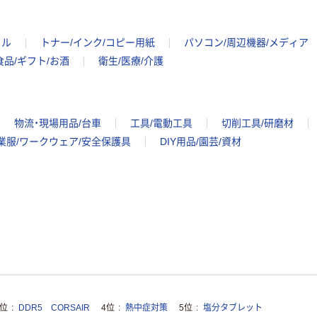
イル
トナー/インク/コピー用紙
パソコン/周辺機器/メディア
食品/ギフト/お酒
衛生/医療/介護
物流・現場用品/台車
工具/電動工具
切削工具/研磨材
業服/ワークウェア/安全保護具
DIY用品/園芸/資材
3位
DDR5 CORSAIR
4位
熱中症対策
5位
塩分タブレット