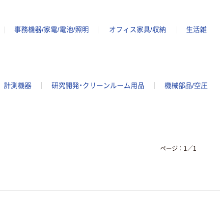
事務機器/家電/電池/照明
オフィス家具/収納
生活雑
計測機器
研究開発・クリーンルーム用品
機械部品/空圧
ページ：
1
／
1