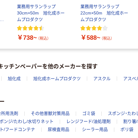
リ
業務用サランラップ
業務用サランラップ
ク
30cm×50m 旭化成ホー
22cm×50m 旭化成ホー
ムプロダクツ
ムプロダクツ
デ
￥738~
￥588~
（税込）
（税込）
/キッチンペーパーを他のメーカーを探す
旭化成
旭化成ホームプロダクツ
アスクル
アスベ
ー
台所用洗剤
その他害獣対策用品
ゴミ袋
スポンジ・たわ
ポンジ/たわし/水切りネット
レンジフード/油処理剤
割り箸
ト/フードコンテナ
尿検査用品
シーラー用品
ポリ袋