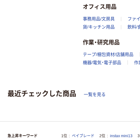
オフィス用品
事務用品/文房具
ファ
貨/キッチン用品
飲料/
作業・研究用品
テープ/梱包資材/店舗用品
機器/電気・電子部品
作
最近チェックした商品
一覧を見る
急上昇キーワード
1位
ベイブレード
2位
instax mini13