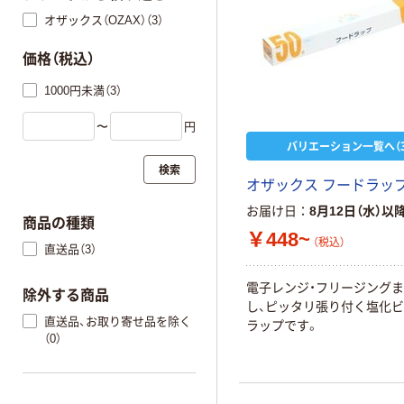
オザックス（OZAX）（3）
価格（税込）
1000円未満（3）
〜
円
バリエーション一覧へ（3
検索
オザックス フードラッ
お届け日
8月12日（水）以
商品の種類
￥448~
（税込）
直送品（3）
電子レンジ・フリージング
除外する商品
し、ピッタリ張り付く塩化
直送品、お取り寄せ品を除く
ラップです。
（0）