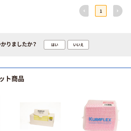
前へ
次へ
1
つかりましたか？
はい
いいえ
ット商品