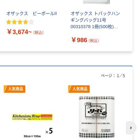
オザックス ピーポールII
オザックス トパックハン
オ
ギングバッグ11号
プ
00310378 1冊(500枚)
￥3,674~
￥
472-7961（直送品）
（税込）
￥986
（税込）
ページ：
1
／
5
人気商品
人気商品
次の