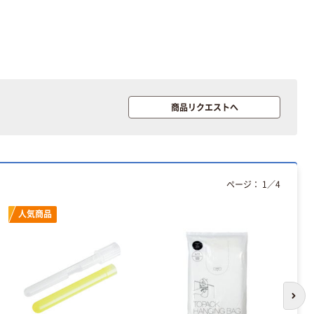
商品リクエストへ
ページ：
1
／
4
人気商品
次の