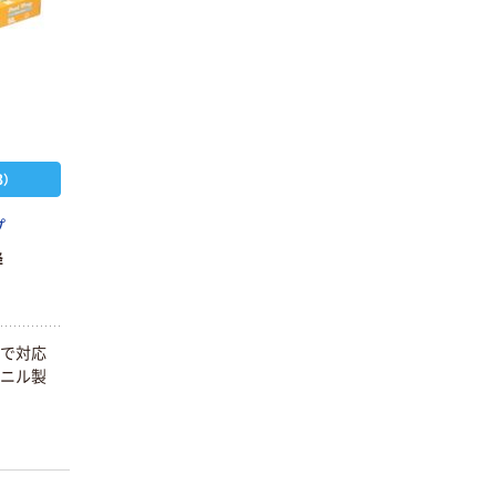
）
プ
降
まで対応
ビニル製