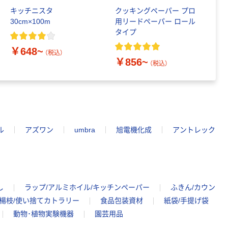
キッチニスタ
クッキングペーパー プロ
ア
30cm×100m
用リードペーパー ロール
ッ
タイプ
ペ
製
￥648~
（税込）
￥856~
￥
（税込）
ル
アズワン
umbra
旭電機化成
アントレック
し
ラップ/アルミホイル/キッチンペーパー
ふきん/カウン
/楊枝/使い捨てカトラリー
食品包装資材
紙袋/手提げ袋
動物･植物実験機器
園芸用品