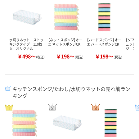
水切りネット ストッ
【ネットスポンジ】オー
【ハードスポンジ】オー
【ソフト
キングタイプ 110枚
エ ネットスポンジCK
エ ハードスポンジCK
ュット
入 オリジナル
ジ ア
￥498～
￥198～
￥198～
￥
（税込）
（税込）
（税込）
キッチンスポンジ/たわし/水切りネットの売れ筋ラン
キング