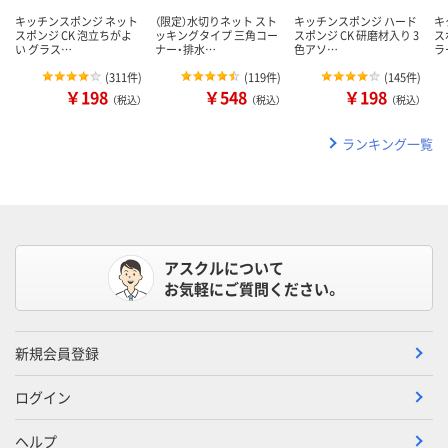
キッチンスポンジ ネット
（限定）水切りネット スト
キッチンスポンジ ハード
キ
スポンジ CK 泡立ちがよ
ッキングタイプ 三角コー
スポンジ CK 研磨材入り 3
ス
い グラス…
ナー・排水…
色アソ…
ラ
(
311件
)
(
119件
)
(
145件
)
￥198
￥548
￥198
（税込）
（税込）
（税込）
ランキング一覧
アスクルについて
お気軽にご質問ください。
新規会員登録
ログイン
ヘルプ