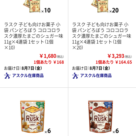
ラスク 子ども向けお菓子 小
ラスク 子ども向けお菓子 小
袋 パンどろぼう コロコロラ
袋 パンどろぼう コロコロラ
スク濃厚たまごのシュガー味
スク濃厚たまごのシュガー味
11g×4連袋 1セット（1個
11g×4連袋 1セット（1個
×10）
×20）
￥1,680
￥3,293
（税込）
（税込）
1個あたり ￥168
1個あたり ￥164.65
お届け日：
8月7日（金）
お届け日：
8月7日（金）
アスクル在庫商品
アスクル在庫商品