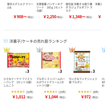
雪印メグミルク クリー
天恵製菓 パンケーキア
個包装 洋菓子 お配り菓
洋菓子 
ム&
ソート 160ｇ 1セット
子 カジュアルギフト ラ
（6袋）
スク
￥908～
￥2,250
￥1,348～
￥1
（税込）
（税込）
（税込）
洋菓子/ケーキの売れ筋ランキング
小さなドーナツ ファミリ
ブルボン ミニバームロー
ちいさなフィナンシェ 3
川
ーパック 1セット（3袋）
ルホワイトクリーム 1セ
袋 ブルボン
4
しんこう
ット（×3袋…
お
(
32件
)
(
23件
)
(
8件
)
￥1,012
￥1,044
￥972
（税込）
（税込）
（税込）