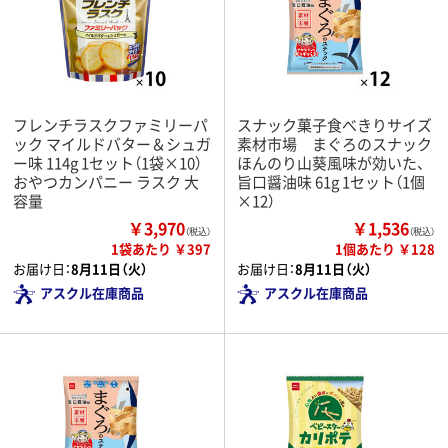
フレンチラスクファミリーパ
スナック菓子食べきりサイズ
ック マイルドバター＆シュガ
素材市場 まぐろのスナック
ー味 114g 1セット（1袋×10）
ほんのり山葵風味が効いた、
おやつカンパニー ラスク 大
旨口醤油味 61g 1セット（1個
容量
×12）
￥3,970
￥1,536
（税込）
（税込）
1袋あたり ￥397
1個あたり ￥128
お届け日：
8月11日（火）
お届け日：
8月11日（火）
アスクル在庫商品
アスクル在庫商品