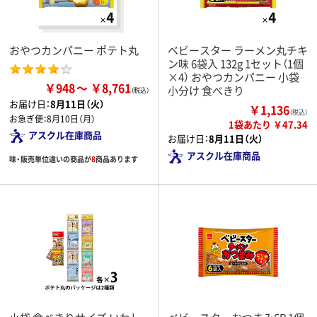
おやつカンパニー ポテト丸
ベビースター ラーメン丸チキ
ン味 6袋入 132g 1セット（1個
×4） おやつカンパニー 小袋
￥948
￥8,761
小分け 食べきり
お届け日：
8月11日（火）
￥1,136
（税込）
お急ぎ便：
8月10日（月）
1袋あたり ￥47.34
アスクル在庫商品
お届け日：
8月11日（火）
アスクル在庫商品
味・販売単位違いの商品が
8
商品あります