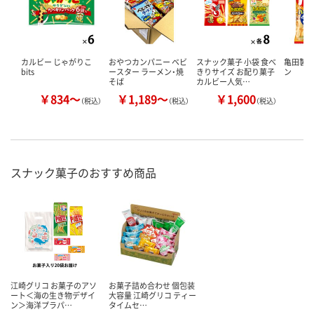
カルビー じゃがりこ
おやつカンパニー ベビ
スナック菓子 小袋 食べ
亀田製菓
bits
ースター ラーメン・焼
きりサイズ お配り菓子
ン
そば
カルビー人気…
￥834～
￥1,189～
￥1,600
￥
（税込）
（税込）
（税込）
スナック菓子のおすすめ商品
江崎グリコ お菓子のアソ
お菓子詰め合わせ 個包装
ート＜海の生き物デザイ
大容量 江崎グリコ ティー
ン＞海洋プラパ…
タイムセ…