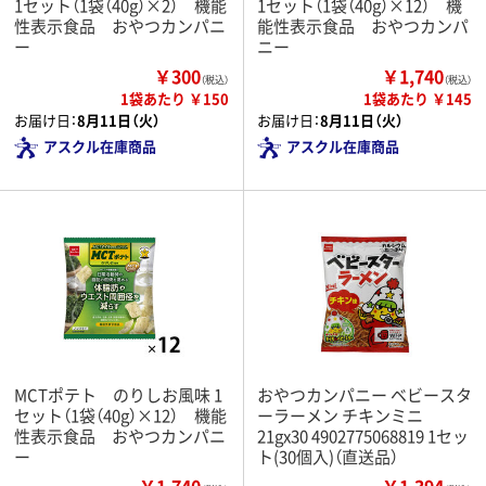
1セット（1袋（40g）×2） 機能
1セット（1袋（40g）×12） 機
性表示食品 おやつカンパニ
能性表示食品 おやつカンパ
ー
ニー
￥300
￥1,740
（税込）
（税込）
1袋あたり ￥150
1袋あたり ￥145
お届け日：
8月11日（火）
お届け日：
8月11日（火）
アスクル在庫商品
アスクル在庫商品
MCTポテト のりしお風味 1
おやつカンパニー ベビースタ
セット（1袋（40g）×12） 機能
ーラーメン チキンミニ
性表示食品 おやつカンパニ
21gx30 4902775068819 1セッ
ー
ト(30個入)（直送品）
￥1,740
￥1,394