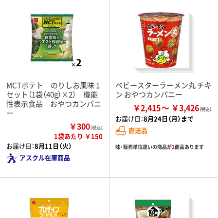
MCTポテト のりしお風味 1
ベビースターラーメン丸 チキ
セット（1袋（40g）×2） 機能
ン おやつカンパニー
性表示食品 おやつカンパニ
￥2,415
￥3,426
ー
お届け日：
8月24日（月）まで
￥300
（税込）
直送品
1袋あたり ￥150
お届け日：
8月11日（火）
味・販売単位違いの商品が
2
商品あります
アスクル在庫商品