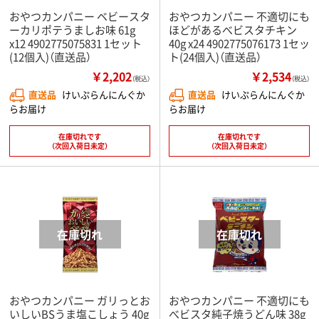
おやつカンパニー ベビースタ
おやつカンパニー 不適切にも
ーカリポテうましお味 61g
ほどがあるべビスタチキン
x12 4902775075831 1セット
40g x24 4902775076173 1セッ
(12個入)（直送品）
ト(24個入)（直送品）
￥2,202
￥2,534
（税込）
（税込）
直送品
けいぷらんにんぐか
直送品
けいぷらんにんぐか
らお届け
らお届け
在庫切れです
在庫切れです
（次回入荷日未定）
（次回入荷日未定）
おやつカンパニー ガリっとお
おやつカンパニー 不適切にも
いしいBSうま塩こしょう 40g
べビスタ純子焼うどん味 38g