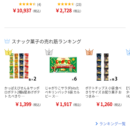
(
4
)
(
23
)
￥10,937
￥2,728
（税込）
（税込）
スナック菓子の売れ筋ランキング
かっぱえびせん＆サッポ
じゃがりこサラダbitsた
ポテトチップス 小袋 食べ
【
ロポテト2種&堅あげポテ
べキリンパック 6袋 カル
きりサイズ お配り菓子 お
タ
ト たべきり …
ビー ス…
つまみ …
（
￥1,399
￥1,917
￥1,260
（税込）
（税込）
（税込）
ランキング一覧