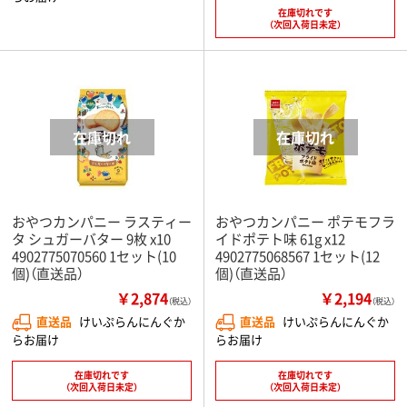
在庫切れです
（次回入荷日未定）
おやつカンパニー ラスティー
おやつカンパニー ポテモフラ
タ シュガーバター 9枚 x10
イドポテト味 61g x12
4902775070560 1セット(10
4902775068567 1セット(12
個)（直送品）
個)（直送品）
￥2,874
￥2,194
（税込）
（税込）
直送品
けいぷらんにんぐか
直送品
けいぷらんにんぐか
らお届け
らお届け
在庫切れです
在庫切れです
（次回入荷日未定）
（次回入荷日未定）