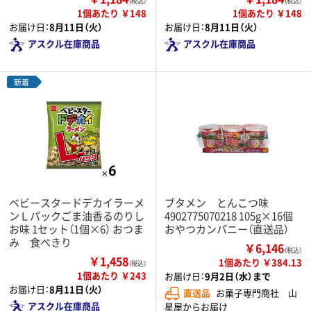
（税込）
（税込）
1個あたり ￥148
1個あたり ￥148
お届け日：
8月11日（火）
お届け日：
8月11日（火）
アスクル在庫商品
アスクル在庫商品
新着
ベビースタードデカイラーメ
ブタメン とんこつ味
ンＬパックごま油香るのりし
4902775070218 105g×16個
お味 1セット（1個×6） おつま
おやつカンパニー（直送品）
み 食べきり
￥6,146
（税込）
￥1,458
1個あたり ￥384.13
（税込）
1個あたり ￥243
お届け日：
9月2日（水）まで
お届け日：
8月11日（火）
直送品
お菓子専門商社 山
アスクル在庫商品
星屋からお届け