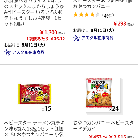
小袋 食べきりサイズ いわし
ベビースターおつまみ6P 1個
のスナックあまからしょうゆ
おやつカンパニー
&ベビースター いろいろ&ポ
（
）
46件
テト丸 うすしお 4連袋 1セ
￥298
ット（9個）
（税込）
お届け日：
8月11日（火）
￥1,300
（税込）
アスクル在庫商品
1複数あたり ￥36.12
お届け日：
8月11日（火）
アスクル在庫商品
ベビースター ラーメン丸チキ
おやつカンパニー ベビースタ
ン味 6袋入 132g 1セット（1個
ードデカイ
×15） おやつカンパニー 小袋
￥453
￥2,916