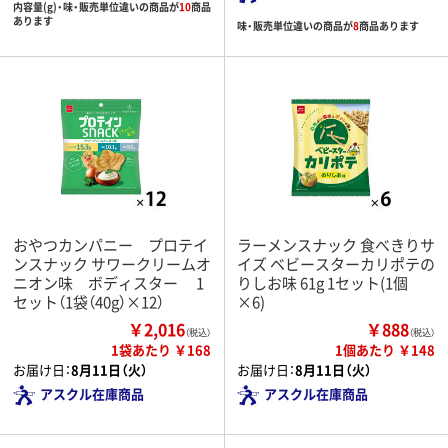
内容量(g)・味・販売単位違いの商品が
10
商品
あります
味・販売単位違いの商品が
8
商品あります
おやつカンパニー プロテイ
ラーメンスナック 食べきりサ
ンスナック サワークリームオ
イズ ベビースターカリポテの
ニオン味 ボディスター 1
りしお味 61g 1セット(1個
セット（1袋（40g）×12）
×6)
￥2,016
￥888
（税込）
（税込）
1袋あたり ￥168
1個あたり ￥148
お届け日：
8月11日（火）
お届け日：
8月11日（火）
アスクル在庫商品
アスクル在庫商品