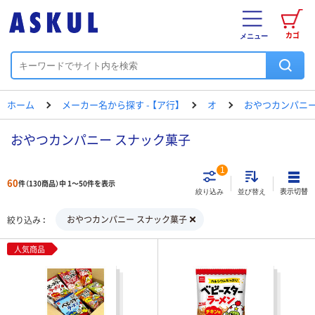
カゴ
メニュー
ホーム
メーカー名から探す - 【ア行】
オ
おやつカンパニ
おやつカンパニー スナック菓子
1
60
件（130商品）中 1～50件を表示
表示切替
絞り込み
並び替え
おやつカンパニー スナック菓子
絞り込み
人気商品