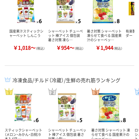
国産果汁スティックシ
シャーベット チューペ
暑さ対策 シャーベット
有楽製菓
ャーベット しんこう
ット 棒アイス 個包装
凍らせて食べる 国産果
ダー
暑さ対策 凍ら…
汁のシャーベッ…
￥1,018～
￥954～
￥1,944
￥
（税込）
（税込）
（税込）
冷凍食品/チルド（冷蔵）/生鮮の売れ筋ランキング
スティックシャーベット
シャーベット チューペッ
暑さ対策 シャーベット 凍
ロ
（メロン・みかん・白桃）9
ト 棒アイス 個包装 暑さ
らせて食べる 国産果汁の
シ
本入 6袋 …
対策 山梨…
シャーベッ…
ト