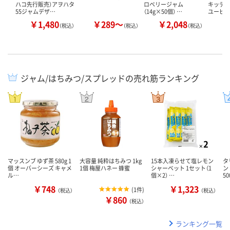
ハコ先行販売）アヲハタ
ロベリージャム
キッテ11
55ジャムデザ…
（14g×50個） …
ユーピ
￥1,480
￥289～
￥2,048
￥
（税込）
（税込）
（税込）
ジャム/はちみつ/スプレッドの売れ筋ランキング
マッスンブ ゆず茶 580g 1
大容量 純粋はちみつ 1kg
15本入凍らせて塩レモン
タ
個 オーバーシーズ キャメ
1個 梅屋ハネー 蜂蜜
シャーベット 1セット（1
ン
ル…
個×2） …
50
￥748
￥1,323
(
1件
)
（税込）
（税込）
￥860
（税込）
ランキング一覧