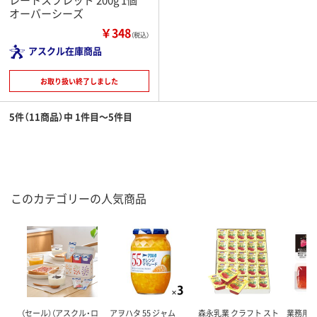
オーバーシーズ
￥348
（税込）
アスクル在庫商品
お取り扱い終了しました
5件（11商品）中 1件目～5件目
このカテゴリーの人気商品
（セール）（アスクル・ロ
アヲハタ 55 ジャム
森永乳業 クラフト スト
業務用 