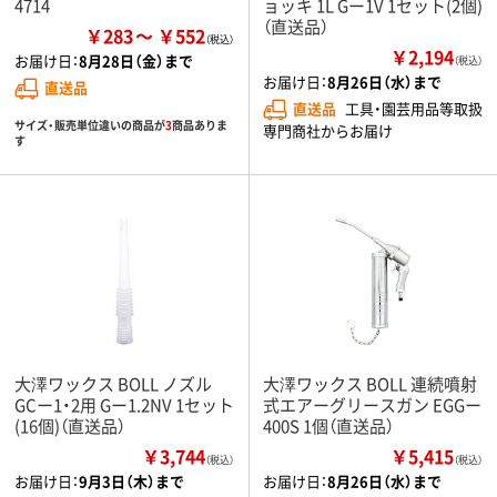
4714
ョッキ 1L Gー1V 1セット(2個)
（直送品）
￥283
￥552
￥2,194
お届け日：
8月28日（金）まで
（税込）
お届け日：
8月26日（水）まで
直送品
直送品
工具・園芸用品等取扱
サイズ・販売単位違いの商品が
3
商品ありま
専門商社からお届け
す
大澤ワックス BOLL ノズル
大澤ワックス BOLL 連続噴射
GCー1・2用 Gー1.2NV 1セット
式エアーグリースガン EGGー
(16個)（直送品）
400S 1個（直送品）
￥3,744
￥5,415
（税込）
（税込）
お届け日：
9月3日（木）まで
お届け日：
8月26日（水）まで