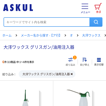
カゴ
メニュー
ホーム
メーカー名から探す - 【ア行】
オ
大澤ワックス
大澤ワックス グリスガン/油用注入器
1
6
件（13商品）中 1～6件を表示
表示切替
絞り込み
並び替え
大澤ワックス グリスガン/油用注入器
絞り込み