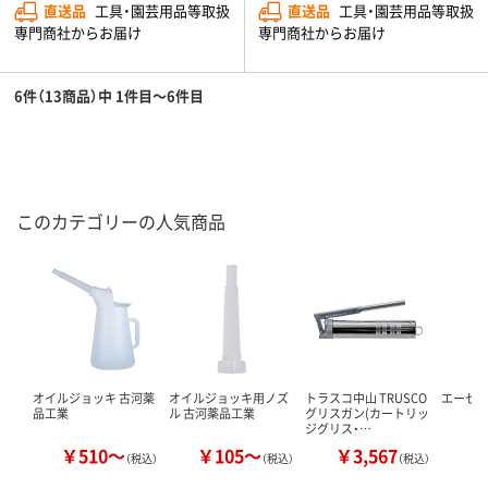
直送品
工具・園芸用品等取扱
直送品
工具・園芸用品等取扱
専門商社からお届け
専門商社からお届け
6件（13商品）中 1件目～6件目
このカテゴリーの人気商品
オイルジョッキ 古河薬
オイルジョッキ用ノズ
トラスコ中山 TRUSCO
エーゼッ
品工業
ル 古河薬品工業
グリスガン(カートリッ
ジグリス・…
￥510～
￥105～
￥3,567
（税込）
（税込）
（税込）