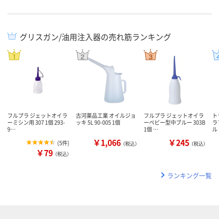
グリスガン/油用注入器の売れ筋ランキング
フルプラ ジェットオイラ
古河薬品工業 オイルジョ
フルプラ ジェットオイラ
ト
ーミシン用 307 1個 293-
ッキ 5L 90-005 1個
ーベビー型中ブルー 303B
ラ
9…
1個 …
ル
￥1,066
￥245
(
5件
)
（税込）
（税込）
￥79
（税込）
ランキング一覧