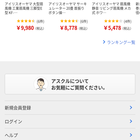
アイリスオーヤマ 大型扇
アイリスオーヤマ サーキ
アイリスオーヤマ 扇風機
新
風機 工業扇風機 三脚型E
ュレーター 20畳 首振り
静音 リビング扇風機 メカ
巻
型 KF-…
ボタン操…
式 ホワ…
径
(
6件
)
(
6件
)
(
4件
)
￥9,980
￥8,778
￥5,478
（税込）
（税込）
（税込）
ランキング一覧
アスクルについて
お気軽にご質問ください。
新規会員登録
ログイン
ヘルプ