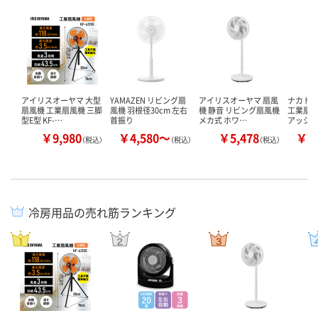
アイリスオーヤマ 大型
YAMAZEN リビング扇
アイリスオーヤマ 扇風
ナカトミ 
扇風機 工業扇風機 三脚
風機 羽根径30cm 左右
機 静音 リビング扇風機
工業扇風
型E型 KF-…
首振り
メカ式 ホワ…
アッシ
￥9,980
￥4,580～
￥5,478
￥7
（税込）
（税込）
（税込）
冷房用品の売れ筋ランキング