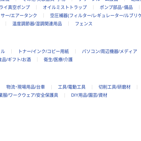
ライ真空ポンプ
オイルミストトラップ
ポンプ部品・備品
サー/エアータンク
空圧補器(フィルター/レギュレーター/ルブリ
温度調節器/湿調関連用品
フェンス
イル
トナー/インク/コピー用紙
パソコン/周辺機器/メディア
食品/ギフト/お酒
衛生/医療/介護
物流・現場用品/台車
工具/電動工具
切削工具/研磨材
業服/ワークウェア/安全保護具
DIY用品/園芸/資材