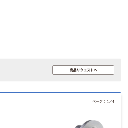
スクル スマート
￥307~
（税込）
コンパクト ビ
ビッド PEFC認
証
オリジナル
アスクル プラス
チックグローブ
粉なし（パウダ
ーフリー）
￥398~
（税込）
本気プライス
商品リクエストへ
アスクル クリア
ーホルダー A4
スタンダード
￥126~
（税込）
ページ：
1
／
4