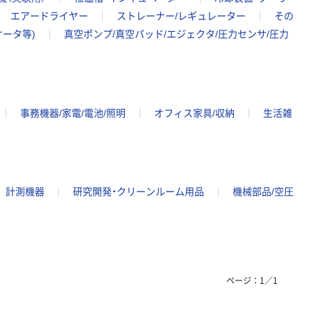
エアードライヤー
ストレーナー/レギュレーター
その
ケータ等)
真空ポンプ/真空パッド/エジェクタ/圧力センサ/圧力
事務機器/家電/電池/照明
オフィス家具/収納
生活雑
計測機器
研究開発・クリーンルーム用品
機械部品/空圧
ページ：
1
／
1