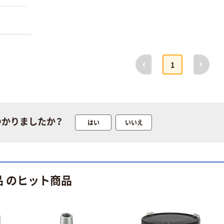
ルプ100％ 200
ローブ ブル
￥698~
（税込）
枚入 PEFC認証
ー 粉なし（パ
￥156~
（税込）
シングル アスク
ウダーフリー）
ルオリジナル
人気商品
オリジナル
サントリー 天然
【アスクル限定】
前へ
次へ
水 ミネラルウォ
1
ファーストレイ
ーター ペットボ
ト ニトリルグ
トル
￥686~
（税込）
ローブ ホワイ
￥698~
（税込）
ト 粉なし（パ
ウダーフリー）
期間限定価格
本気プライス
つかりましたか？
はい
いいえ
アスクル プラ
ファーストレイ
スチックグロー
ト ホワイト紙コ
ブ 薄手 粉な
ップ
し（パウダーフ
￥298~
（税込）
リー）
￥374~
（税込）
品 のヒット商品