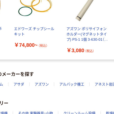
手
エドワーズ チップシール
アズワン ポリサイフォン
キット
ホルダー(マグネットタイ
プ) PS-1 1個 3-630-01（直
￥74,800~
送品）
（税込）
￥3,080
（税込）
のメーカーを探す
ム
アサダ
アズワン
アルバック機工
アネスト岩
リー
乾燥機
その他 実験器具・小物
クリーンルーム設備
乾燥