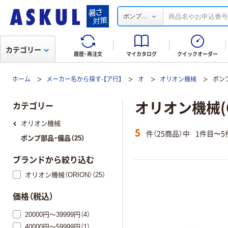
...
ポンプ
カテゴリー
履歴・再注文
マイカタログ
クイックオーダー
ホーム
メーカー名から探す-【ア行】
オ
オリオン機械
ポン
オリオン機械(O
カテゴリー
オリオン機械
5
件（25商品）中
1件目〜5
ポンプ部品・備品（25）
ブランドから絞り込む
オリオン機械（ORION）（25）
価格（税込）
20000円～39999円（4）
40000円～59999円（1）