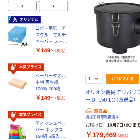
オリジナル
本気プライス
コピー用紙 ア
トイレットペー
スクル マルチ
パー ダブル60
ペーパー スーパ
ｍ 再生紙
ーホワイト+
100% 6ロール
￥149~
￥446~
（税込）
（税込）
リサイクル100
芯あり FSC認
証
本気プライス
オリジナル
ペーパータオル
コピー用紙 マ
カゴに入れる
中判 再生紙
ルチペーパー
100％ 200枚
スーパーエコノ
オリオン機械 デリバリ
FSC認証 シング
ミー+
￥149~
￥149~
（税込）
（税込）
ー DF150 1台（直送品）
ル 大王製紙共同
企画 オリジナル
直送品
本気プライス
本気プライス
機械工具等取扱店４
ティッシュペー
アスクル 耳にや
お届け日
10月7日（水）ま
パー ボックス
さしい やわらか
￥179,469
（税込）
150組 5箱入 ア
いマスク