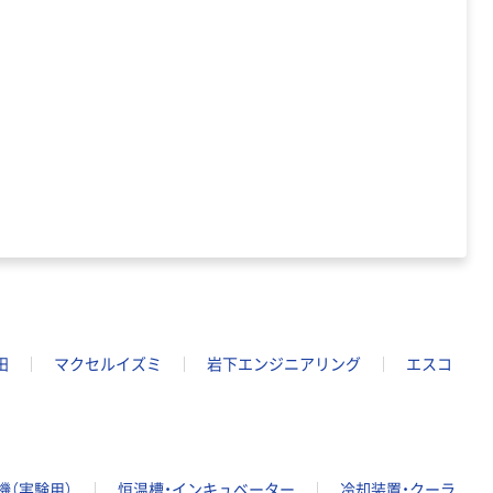
田
マクセルイズミ
岩下エンジニアリング
エスコ
機（実験用）
恒温槽・インキュベーター
冷却装置・クーラ