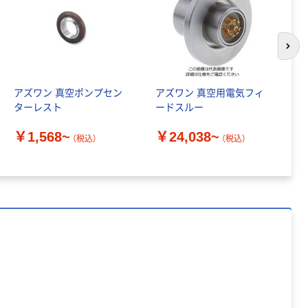
次の
アズワン 真空ポンプセン
アズワン 真空用電気フィ
オ
ターレスト
ードスルー
気
タ
￥1,568~
￥24,038~
（税込）
（税込）
￥