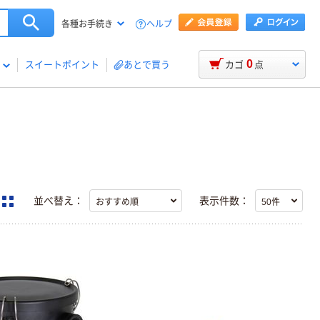
ヘルプ
各種お手続き
0
スイートポイント
あとで買う
カゴ
点
並べ替え：
表示件数：