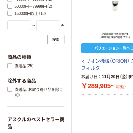
60000円～79999円（2）
150000円以上（18）
〜
円
検索
バリエーション一覧へ（3
商品の種類
オリオン機械（ORION）
直送品（25）
フィルター
お届け日
11月20日（金）
除外する商品
￥289,905~
（税込）
直送品、お取り寄せ品を除く
（0）
アスクルのベストセラー商
品