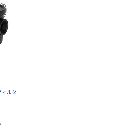
本気プライス
オリジナル
トイレットペー
スズラン 酒精綿
パー シングル
G バルクタイプ
120ｍ 再生紙
指定医薬部外品
100% 6ロール
￥455~
￥140~
（税込）
（税込）
リサイクル100
芯あり FSC認
証
本気プライス
本気プライス
嬬恋銘水 ナチュ
ティッシュペー
ラルミネラルウ
パー ボックス
ォーター 500ml
モカ 200組 5個
フィルタ
キャップシール
アスクル オリジ
￥1,037~
￥428~
（税込）
付き／2Lラベル
ナルティッシュ
（税込）
レス 10本
PEFC認証
オリジナル
本気プライス
【アスクル限定】
で
ペーパータオル
ファーストレイ
中判 バージンパ
ト ニトリルグ