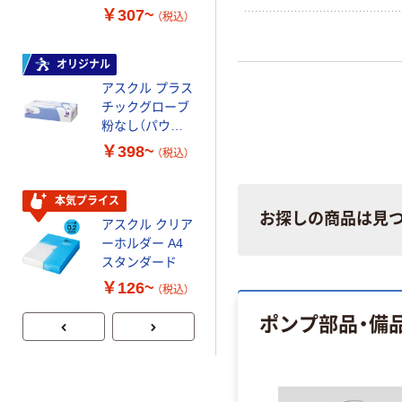
スクル スマート
￥307~
￥458~
（税込）
（税込）
コンパクト ビ
ビッド PEFC認
証
オリジナル
本気プライス
アスクル プラス
ペーパータオル
チックグローブ
小判・シングル
粉なし（パウダ
再生紙 200枚
ーフリー）
FSC認証紙 アス
￥398~
￥143~
（税込）
（税込）
クルオリジナル
本気プライス
本気プライス
お探しの商品は見
アスクル クリア
アスクル トイ
ーホルダー A4
レのおそうじシ
スタンダード
ート 大王製紙
共同企画 トイ
￥126~
￥330~
（税込）
（税込）
レクリーナー
ポンプ部品・備
トイレシート
オリジナル