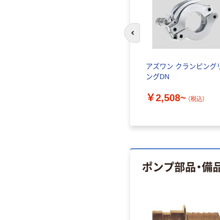
前のスライドへ
ママオー
アズワン クランピング
アダプタ
ングDN
 1個（直
￥2,508~
（税込）
ポンプ部品・備