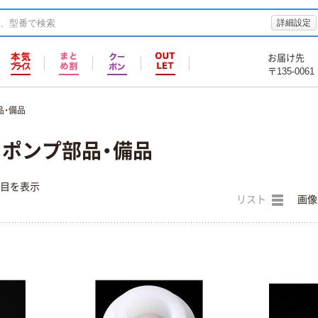
詳細設定
お届け先
〒135-0061
品・備品
s) ポンプ部品・備品
件目を表示
リスト
画像