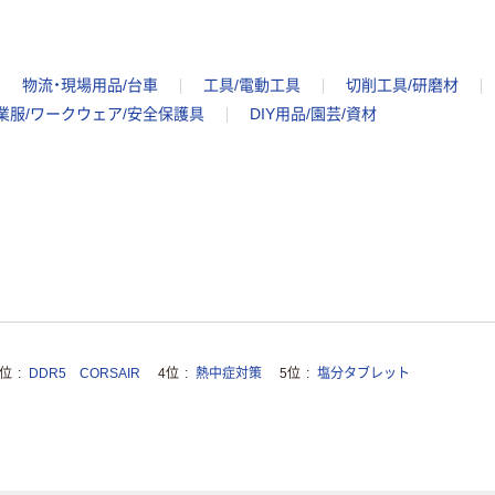
物流・現場用品/台車
工具/電動工具
切削工具/研磨材
業服/ワークウェア/安全保護具
DIY用品/園芸/資材
3位
DDR5 CORSAIR
4位
熱中症対策
5位
塩分タブレット