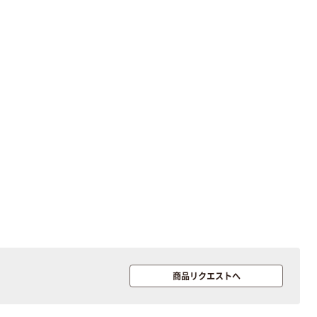
スクル スマート
￥307~
（税込）
コンパクト ビ
ビッド PEFC認
証
オリジナル
アスクル プラス
チックグローブ
粉なし（パウダ
ーフリー）
￥398~
（税込）
本気プライス
アスクル クリア
ーホルダー A4
スタンダード
￥126~
（税込）
商品リクエストへ