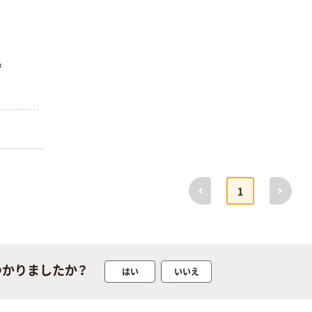
ルプ100％ 200
ローブ ブル
￥698~
（税込）
枚入 PEFC認証
ー 粉なし（パ
￥156~
（税込）
シングル アスク
ウダーフリー）
ルオリジナル
人気商品
オリジナル
で
サントリー 天然
【アスクル限定】
水 ミネラルウォ
ファーストレイ
ーター ペットボ
ト ニトリルグ
トル
￥686~
（税込）
ローブ ホワイ
￥698~
（税込）
ト 粉なし（パ
ウダーフリー）
期間限定価格
本気プライス
アスクル プラ
前へ
次へ
ファーストレイ
スチックグロー
1
ト ホワイト紙コ
ブ 薄手 粉な
ップ
し（パウダーフ
￥298~
（税込）
リー）
￥374~
（税込）
つかりましたか？
はい
いいえ