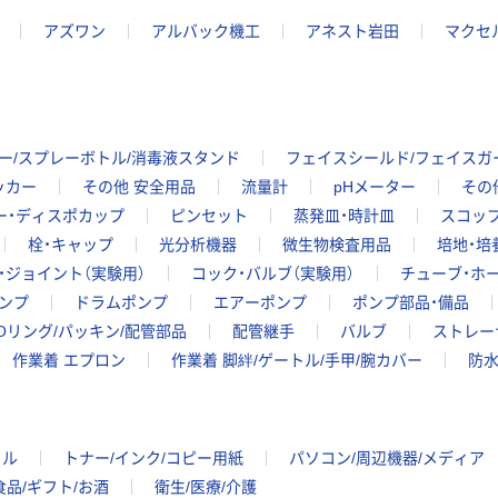
アズワン
アルバック機工
アネスト岩田
マクセ
ー/スプレーボトル/消毒液スタンド
フェイスシールド/フェイスガ
ッカー
その他 安全用品
流量計
pHメーター
その
ー・ディスポカップ
ピンセット
蒸発皿・時計皿
スコップ
栓・キャップ
光分析機器
微生物検査用品
培地・培
・ジョイント（実験用）
コック・バルブ（実験用）
チューブ・ホー
ンプ
ドラムポンプ
エアーポンプ
ポンプ部品・備品
Oリング/パッキン/配管部品
配管継手
バルブ
ストレー
作業着 エプロン
作業着 脚絆/ゲートル/手甲/腕カバー
防
イル
トナー/インク/コピー用紙
パソコン/周辺機器/メディア
食品/ギフト/お酒
衛生/医療/介護