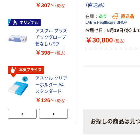
スクル スマート
￥307~
￥458~
（直送品）
（税込）
（税込）
コンパクト ビ
ビッド PEFC認
在庫
あり
直送品
証
オリジナル
本気プライス
LAB & Healthcare SHOP
お届け日
8月19日（水）ま
アスクル プラス
ペーパータオル
チックグローブ
小判・シングル
￥30,800
（税込）
粉なし（パウダ
再生紙 200枚
ーフリー）
FSC認証紙 アス
￥398~
￥143~
（税込）
（税込）
クルオリジナル
本気プライス
本気プライス
アスクル クリア
アスクル トイ
ーホルダー A4
レのおそうじシ
スタンダード
ート 大王製紙
共同企画 トイ
￥126~
￥330~
（税込）
（税込）
レクリーナー
トイレシート
オリジナル
お探しの商品は見