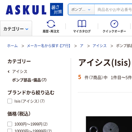
...
ポンプ
カテゴリー
履歴・再注文
マイカタログ
クイックオーダー
ホーム
メーカー名から探す-【ア行】
ア
アイシス
ポンプ部
アイシス(Isi
カテゴリー
アイシス
5
件（7商品）中
1件目〜5
ポンプ部品・備品（7）
ブランドから絞り込む
Isis（アイシス）（7）
価格（税込）
1000円～1999円（2）
10000円～19999円（2）