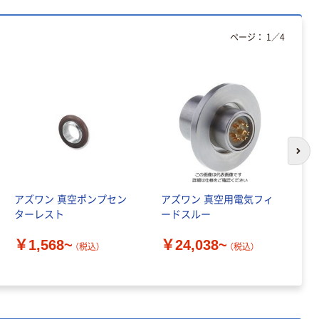
ページ：
1
／
4
次の
アズワン 真空ポンプセン
アズワン 真空用電気フィ
オ
ターレスト
ードスルー
気
タ
￥1,568~
￥24,038~
（税込）
（税込）
￥