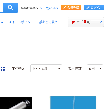
ヘルプ
各種お手続き
0
スイートポイント
あとで買う
カゴ
点
並べ替え：
表示件数：