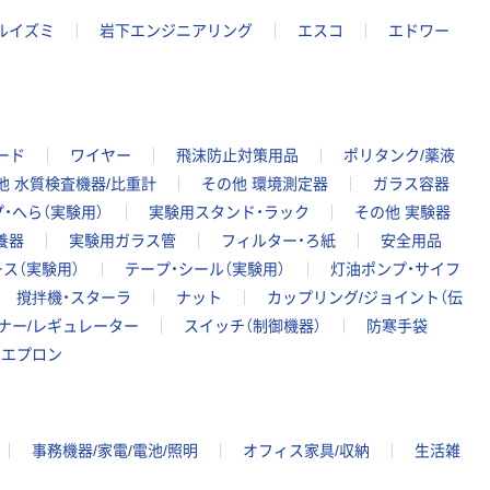
ルイズミ
岩下エンジニアリング
エスコ
エドワー
ード
ワイヤー
飛沫防止対策用品
ポリタンク/薬液
他 水質検査機器/比重計
その他 環境測定器
ガラス容器
・へら（実験用）
実験用スタンド・ラック
その他 実験器
養器
実験用ガラス管
フィルター・ろ紙
安全用品
ス（実験用）
テープ・シール（実験用）
灯油ポンプ・サイフ
撹拌機・スターラ
ナット
カップリング/ジョイント（伝
ナー/レギュレーター
スイッチ（制御機器）
防寒手袋
水エプロン
事務機器/家電/電池/照明
オフィス家具/収納
生活雑