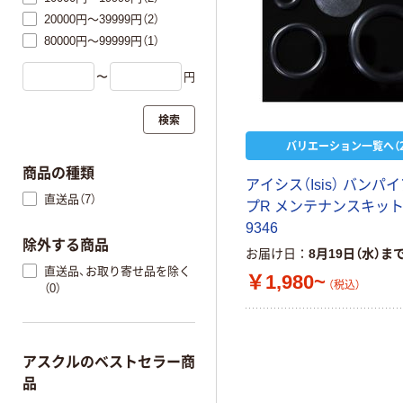
20000円～39999円（2）
80000円～99999円（1）
〜
円
検索
バリエーション一覧へ（2
商品の種類
アイシス（Isis） バンパ
直送品（7）
プR メンテナンスキット 
9346
除外する商品
お届け日
8月19日（水）ま
直送品、お取り寄せ品を除く
￥1,980~
（税込）
（0）
アスクルのベストセラー商
品