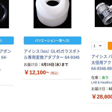
）
バリエーション一覧へ（2）
イアポン
アイシス（Isis） GL45ガラスボト
アイシス バ
64-
ル専用変換アダプター 64-9346
太径用アク
お届け日
8月19日（水）まで
64-9346-
で
￥12,100~
（税込）
在庫
あり
LAB & Healthc
お届け日
8
￥28,60