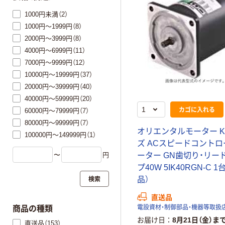
1000円未満（2）
1000円～1999円（8）
2000円～3999円（8）
4000円～6999円（11）
7000円～9999円（12）
10000円～19999円（37）
20000円～39999円（40）
40000円～59999円（20）
カゴに入れる
60000円～79999円（7）
80000円～99999円（7）
オリエンタルモーター 
100000円～149999円（1）
ズ ACスピードコント
〜
円
ーター GN歯切り・リー
プ40W 5IK40RGN-C 
検索
品）
直送品
電設資材・制御部品・機器等取扱
商品の種類
お届け日
8月21日（金）ま
直送品（153）