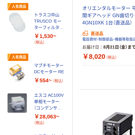
FS35N300-
人気商品
オリエンタルモーター 
WM02TNNEN（
トラスコ中山
間ギアヘッド GN歯切
直送品）
TRUSCO モー
4GN10XK 1台（直送品）
￥126,141
ターフィルター
（税込）
直送品
粘着タイプ 厚さ
￥1,530~
電設資材・制御部品・機器等取扱
4mm TNM
（税込）
カゴへ
お届け日
8月21日（金）ま
￥8,020
人気商品
（税込）
ツカサ電工 DC
マブチモーター
ギヤドモータ
DCモーター RE
TG-05J SM
￥554~
（税込）
￥5,181~
（税込）
エスコ AC100V
単相モーター
（コンデンサ始
動式） EA968AB
￥28,063~
（税込）