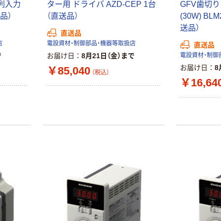
列入力
ター用 ドライバ AZD-CEP 1台
GFV歯切
送品）
（直送品）
(30W) BL
送品）
直送品
店
電設資材・制御部品・機器等取扱店
直送品
で
お届け日
8月21日（金）まで
電設資材・制御
お届け日
8
￥85,040
（税込）
￥16,64