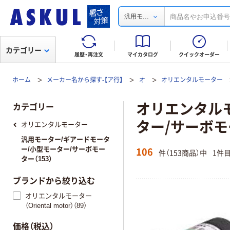
...
汎用モ
カテゴリー
履歴・再注文
マイカタログ
クイックオーダー
ホーム
メーカー名から探す-【ア行】
オ
オリエンタルモーター
オリエンタルモー
カテゴリー
ター/サーボ
オリエンタルモーター
汎用モーター/ギアードモータ
106
ー/小型モーター/サーボモー
件（153商品）中
1件
ター（153）
ブランドから絞り込む
オリエンタルモーター
（Oriental motor）（89）
価格（税込）