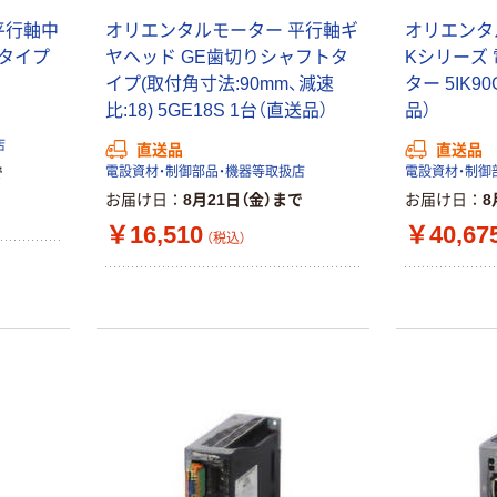
人気商品
平行軸中
オリエンタルモーター 平行軸ギ
オリエンタ
トラスコ中山
りタイプ
ヤヘッド GE歯切りシャフトタ
Kシリーズ
TRUSCO モー
イプ(取付角寸法:90mm、減速
ター 5IK9
ターフィルター
比:18) 5GE18S 1台（直送品）
品）
粘着タイプ 厚さ
￥1,530~
店
4mm TNM
直送品
直送品
（税込）
で
電設資材・制御部品・機器等取扱店
電設資材・制御
お届け日
8月21日（金）まで
お届け日
8
人気商品
￥16,510
￥40,67
（税込）
マブチモーター
DCモーター RE
￥554~
（税込）
エスコ AC100V
単相モーター
（コンデンサ始
動式） EA968AB
￥28,063~
（税込）