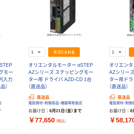
エスティジェイ
マシンツールフ
ィルター（60枚
入） BLF
￥2,427~
（税込）
カゴに入れる
STEP
オリエンタルモーター αSTEP
オリエンタル
ングモー
AZシリーズ ステッピングモー
AZシリー
列入力
ター用 ドライバ AZD-CD 1台
ター用ドライ
送品）
（直送品）
（直送品）
直送品
直送品
店
電設資材・制御部品・機器等取扱店
電設資材・制御
で
お届け日
8月21日（金）まで
お届け日
8
￥77,650
￥58,17
（税込）