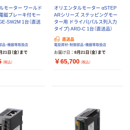
ルモーター ワールド
オリエンタルモーター αSTEP
 電磁ブレーキ付モー
ARシリーズ ステッピングモー
0GE-SW2M 1台（直送
ター用 ドライバ(パルス列入力
タイプ) ARD-C 1台（直送品）
直送品
部品・機器等取扱店
電設資材・制御部品・機器等取扱店
月21日（金）まで
お届け日
8月21日（金）まで
5
￥65,700
（税込）
（税込）