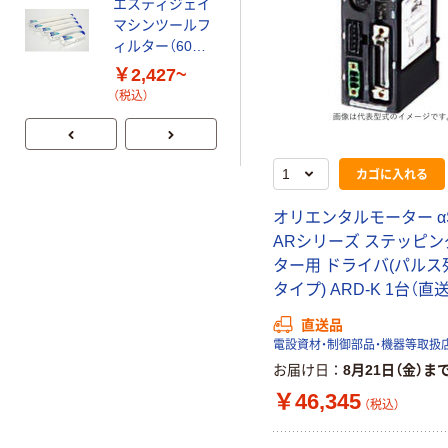
エスティジェイ
マシンツールフ
ィルター（60枚
入） BLF
￥2,427~
（税込）
カゴに入れる
オリエンタルモーター α
ARシリーズ ステッピ
ター用 ドライバ(パルス
タイプ) ARD-K 1台（直
直送品
電設資材・制御部品・機器等取扱
お届け日
8月21日（金）ま
￥46,345
（税込）