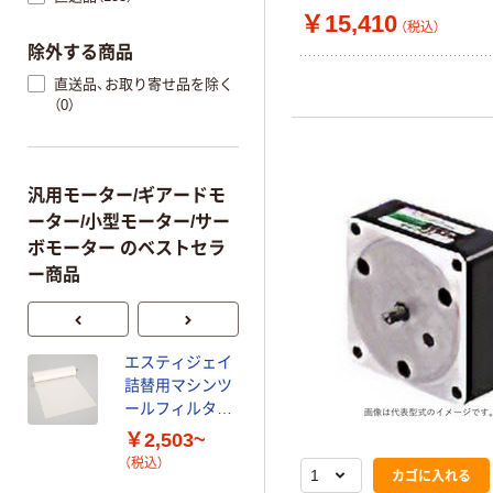
￥15,410
（税込）
除外する商品
直送品、お取り寄せ品を除く
（0）
汎用モーター/ギアードモ
ーター/小型モーター/サー
ボモーター のベストセラ
ー商品
エスティジェイ
エスティジェイ
詰替用マシンツ
詰替用マシンツ
ールフィルター
ールフィルター
（60枚入）
（110枚入）
￥2,503~
￥2,370~
（税込）
（税込）
カゴに入れる