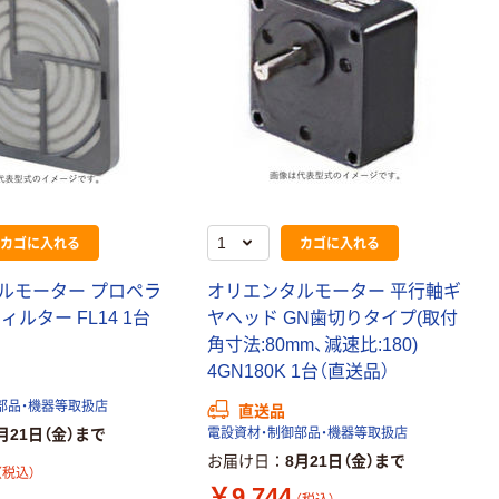
カゴに入れる
カゴに入れる
ルモーター プロペラ
オリエンタルモーター 平行軸ギ
ィルター FL14 1台
ヤヘッド GN歯切りタイプ(取付
角寸法:80mm、減速比:180)
4GN180K 1台（直送品）
部品・機器等取扱店
直送品
月21日（金）まで
電設資材・制御部品・機器等取扱店
お届け日
8月21日（金）まで
（税込）
￥9,744