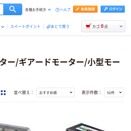
ヘルプ
各種お手続き
0
スイートポイント
あとで買う
カゴ
点
用モーター/ギアードモーター/小型モー
並べ替え：
表示件数：