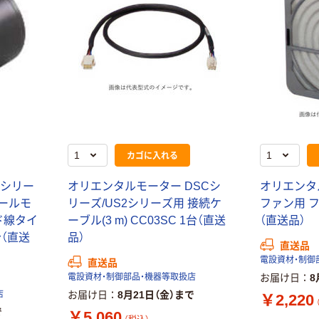
カゴに入れる
Kシリー
オリエンタルモーター DSCシ
オリエンタ
ロールモ
リーズ/US2シリーズ用 接続ケ
ファン用 フ
ド線タイ
ーブル(3 m) CC03SC 1台（直送
（直送品）
1台（直送
品）
直送品
電設資材・制御
直送品
電設資材・制御部品・機器等取扱店
お届け日
8
店
お届け日
8月21日（金）まで
￥2,220
で
￥5,060