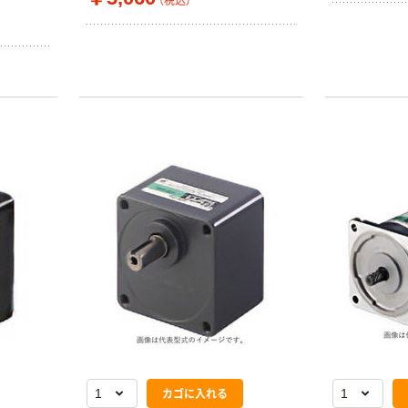
（税込）
エスティジェイ
詰替用マシンツ
ールフィルター
（60枚入）
￥2,503~
（税込）
カゴに入れる