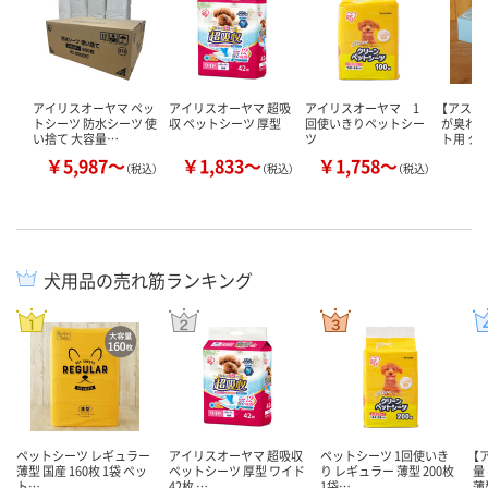
アイリスオーヤマ ペッ
アイリスオーヤマ 超吸
アイリスオーヤマ 1
【アスク
トシーツ 防水シーツ 使
収 ペットシーツ 厚型
回使いきりペットシー
が臭わな
い捨て 大容量…
ツ
ト用 ク
￥5,987～
￥1,833～
￥1,758～
￥
（税込）
（税込）
（税込）
犬用品の売れ筋ランキング
ペットシーツ レギュラー
アイリスオーヤマ 超吸収
ペットシーツ 1回使いき
【
薄型 国産 160枚 1袋 ペッ
ペットシーツ 厚型 ワイド
り レギュラー 薄型 200枚
量
ト…
42枚 …
1袋…
薄