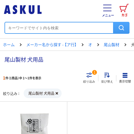
カゴ
メニュー
ホーム
メーカー名から探す - 【ア行】
オ
尾山製材
尾山製材 犬用品
1
1
件（1商品）中 1～1件を表示
表示切替
絞り込み
並び替え
尾山製材 犬用品
絞り込み