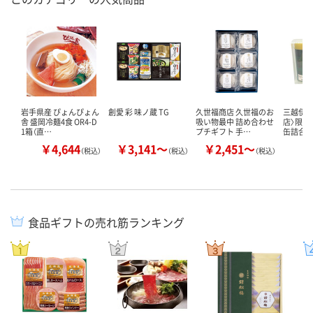
岩手県産 ぴょんぴょん
創愛 彩 味ノ蔵 TG
久世福商店 久世福のお
三越伊勢
舎 盛岡冷麺4食 OR4-D
吸い物最中 詰め合わせ
店〉限定
1箱（直…
プチギフト 手…
缶詰合せ
￥4,644
￥3,141～
￥2,451～
￥
（税込）
（税込）
（税込）
食品ギフトの売れ筋ランキング