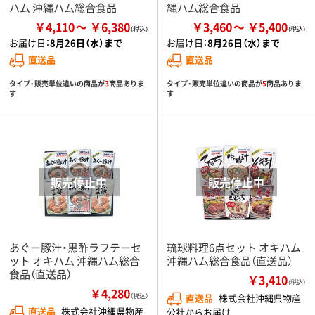
ハム 沖縄ハム総合食品
縄ハム総合食品
￥4,110
￥6,380
￥3,460
￥5,400
お届け日：
8月26日（水）まで
お届け日：
8月26日（水）まで
直送品
直送品
タイプ・販売単位違いの商品が
3
商品ありま
タイプ・販売単位違いの商品が
5
商品ありま
す
す
あぐー豚汁・黒酢ラフテーセ
琉球料理6点セット オキハム
ット オキハム 沖縄ハム総合
沖縄ハム総合食品（直送品）
食品（直送品）
￥3,410
（税込）
￥4,280
（税込）
直送品
株式会社沖縄県物産
直送品
株式会社沖縄県物産
公社からお届け