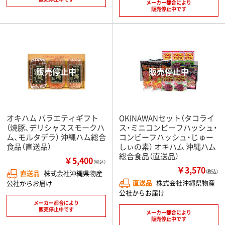
メーカー都合により
販売停止中です
オキハム バラエティギフト
OKINAWANセット（タコライ
（焼豚、デリシャススモークハ
ス・ミニコンビーフハッシュ・
ム、モルタデラ） 沖縄ハム総合
コンビーフハッシュ・じゅー
食品（直送品）
しぃの素） オキハム 沖縄ハム
総合食品（直送品）
￥5,400
（税込）
￥3,570
直送品
株式会社沖縄県物産
（税込）
直送品
株式会社沖縄県物産
公社からお届け
公社からお届け
メーカー都合により
販売停止中です
メーカー都合により
販売停止中です