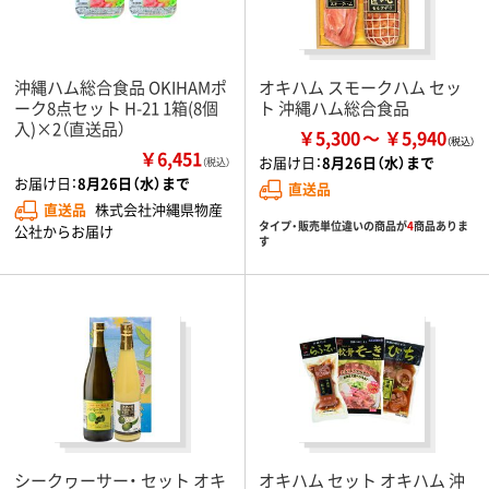
沖縄ハム総合食品 OKIHAMポ
オキハム スモークハム セッ
ーク8点セット H-21 1箱(8個
ト 沖縄ハム総合食品
入)×2（直送品）
￥5,300
￥5,940
￥6,451
お届け日：
8月26日（水）まで
（税込）
お届け日：
8月26日（水）まで
直送品
直送品
株式会社沖縄県物産
タイプ・販売単位違いの商品が
4
商品ありま
公社からお届け
す
シークヮーサー・ セット オキ
オキハム セット オキハム 沖