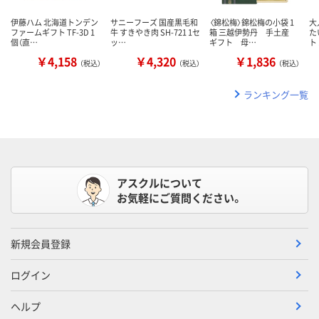
伊藤ハム 北海道トンデン
サニーフーズ 国産黒毛和
〈錦松梅〉錦松梅の小袋 1
大
ファームギフト TF-3D 1
牛 すきやき肉 SH-721 1セ
箱 三越伊勢丹 手土産
た
個（直…
ッ…
ギフト 母…
ト
￥4,158
￥4,320
￥1,836
（税込）
（税込）
（税込）
ランキング一覧
アスクルについて
お気軽にご質問ください。
新規会員登録
ログイン
ヘルプ