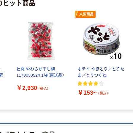
のヒット商品
人気商品
ー
壮関 やわらか干し梅
ホテイ やきとり／とりた
素
1179030524 1袋（直送品）
ま／とりつくね
￥2,930
（税込）
￥153~
（税込）