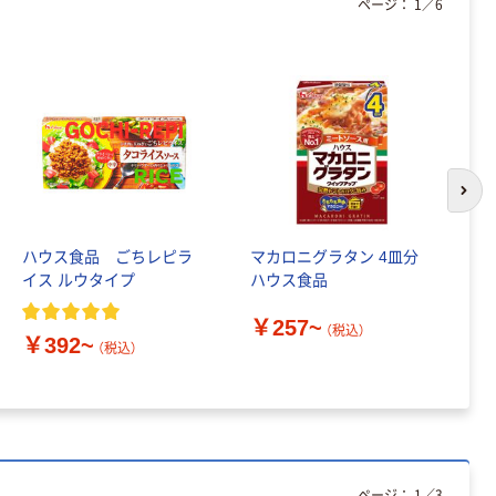
ページ：
1
／
6
次の
ハウス食品 ごちレピラ
マカロニグラタン 4皿分
ド
イス ルウタイプ
ハウス食品
（
ル
￥257~
食
（税込）
￥392~
￥
（税込）
ページ：
1
／
3