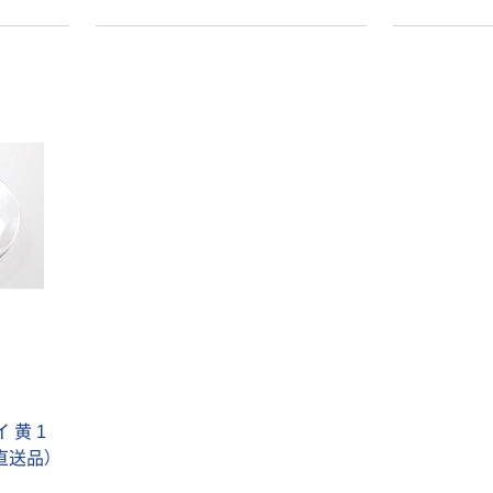
本気プライス
オリジナル
トイレットペー
アスクル 「現場
パー ダブル60
のチカラ」 養生
ｍ 再生紙
テープ
100% 6ロール
￥460~
￥358~
（税込）
（税込）
リサイクル100
芯あり FSC認
証
オリジナル
オリジナル
乾電池 単4
アスクル プラス
形 アルカリ乾
チックグローブ
電池 北欧パッ
粉なし（パウダ
ケージ アスク
ーフリー）
￥140~
￥398~
（税込）
（税込）
ルオリジナル
 黄 1
直送品）
富士フイルム
オリジナル
instax mini13