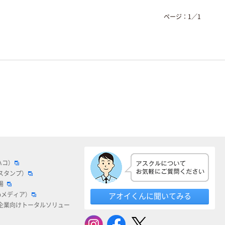
ページ：
1
／
1
ハコ）
スタンプ）
場
bメディア）
アオイくんに聞いてみる
企業向けトータルソリュー