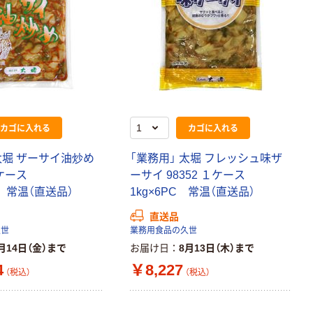
カゴに入れる
カゴに入れる
太堀 ザーサイ油炒め
「業務用」 太堀 フレッシュ味ザ
 １ケース
ーサイ 98352 １ケース
C 常温（直送品）
1kg×6PC 常温（直送品）
直送品
久世
業務用食品の久世
月14日（金）まで
お届け日
8月13日（木）まで
4
￥8,227
（税込）
（税込）