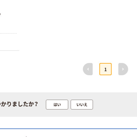
アスクルオリジ
INS MINI 13
ナル ラミネー
￥12,100~
トフィルム A4
で
（税込）
サイズ
￥458~
（税込）
100μ（ミクロン）
オリジナル
本気プライス
サントリー 伊右
アスクル はたら
衛門 「お茶、どう
く ふせん
ぞ。」 緑茶
50×15mm
￥528~
前へ
次へ
（税込）
1
￥386~
（税込）
本気プライス
本気プライス
アスクル はたら
ペーパータオル
く ふせん 付箋
中判 再生紙
75×25mm
つかりましたか？
はい
いいえ
100％ 200枚
￥377~
（税込）
FSC認証 シング
￥149~
（税込）
ル 大王製紙共同
企画 オリジナル