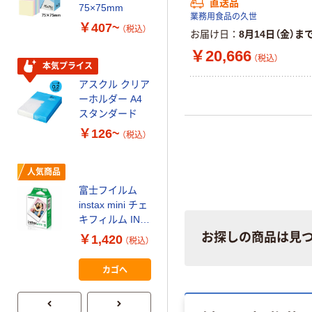
直送品
ティッシュペー
75×75mm
業務用食品の久世
パー ボックス
￥407~
（税込）
150組 5箱入 ア
お届け日
8月14日（金）ま
スクル スマート
￥328~
￥20,666
（税込）
（税込）
コンパクト ビ
本気プライス
ビッド PEFC認
アスクル クリア
証
オリジナル
ーホルダー A4
コピー用紙 マ
スタンダード
ルチペーパー
￥126~
（税込）
スーパーエコノ
ミー+
￥149~
（税込）
人気商品
富士フイルム
本気プライス
instax mini チェ
【ガムテープ】ア
キフィルム INS
スクル 現場のチ
MINI JP1 1パッ
お探しの商品は見
￥1,420
（税込）
カラ 厚さ
ク（10枚入り）
0.22mm 布テー
￥145~
（税込）
カゴへ
プ