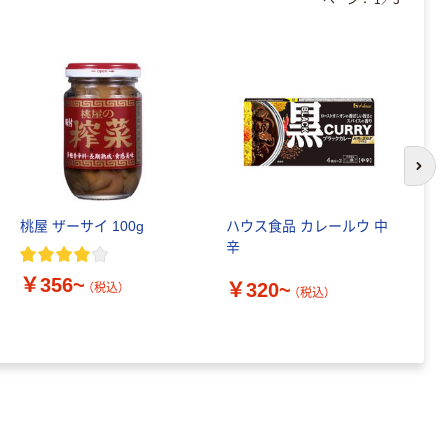
次の
桃屋 ザーサイ 100g
ハウス食品 カレールウ 中
ま
辛
T
￥356~
￥320~
￥
（税込）
（税込）