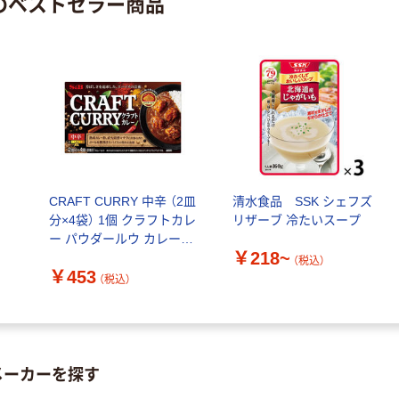
 のベストセラー商品
CRAFT CURRY 中辛 （2皿
清水食品 SSK シェフズ
分×4袋） 1個 クラフトカレ
リザーブ 冷たいスープ
ー パウダールウ カレール
￥218~
ウ エスビー食品 S＆B
（税込）
￥453
（税込）
メーカーを探す