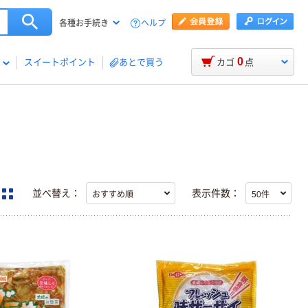
ヘルプ
各種お手続き
0
スイートポイント
あとで買う
カゴ
点
並べ替え：
表示件数：