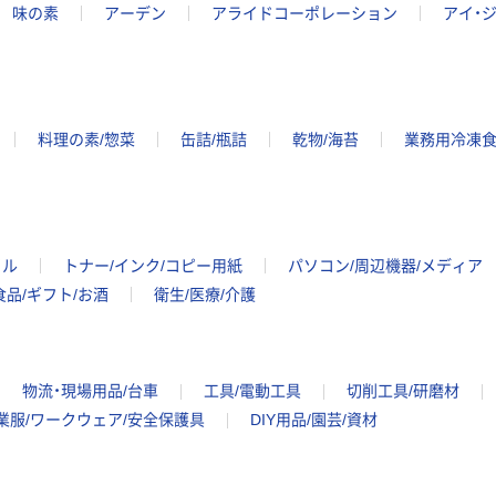
味の素
アーデン
アライドコーポレーション
アイ・
料理の素/惣菜
缶詰/瓶詰
乾物/海苔
業務用冷凍食
イル
トナー/インク/コピー用紙
パソコン/周辺機器/メディア
食品/ギフト/お酒
衛生/医療/介護
物流・現場用品/台車
工具/電動工具
切削工具/研磨材
業服/ワークウェア/安全保護具
DIY用品/園芸/資材