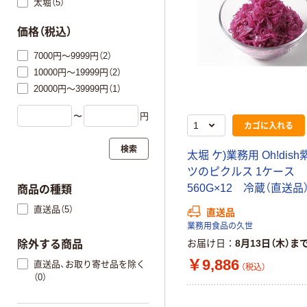
太堀（5）
価格（税込）
7000円～9999円（2）
10000円～19999円（2）
20000円～39999円（1）
〜
円
カゴに入れる
検索
太堀 ケ)業務用 Oh!dis
ツのピクルス 1ケース
560G×12 冷蔵（直送品
商品の種類
直送品（5）
直送品
業務用食品の久世
お届け日
8月13日（木）ま
除外する商品
￥9,886
直送品、お取り寄せ品を除く
（税込）
（0）