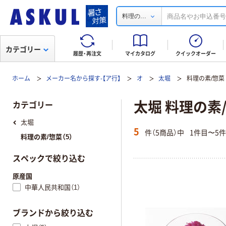
...
料理の
カテゴリー
履歴・再注文
マイカタログ
クイックオーダー
ホーム
メーカー名から探す-【ア行】
オ
太堀
料理の素/惣菜
太堀 料理の素
カテゴリー
太堀
5
件（5商品）中
1件目〜5
料理の素/惣菜（5）
スペックで絞り込む
原産国
中華人民共和国（1）
ブランドから絞り込む