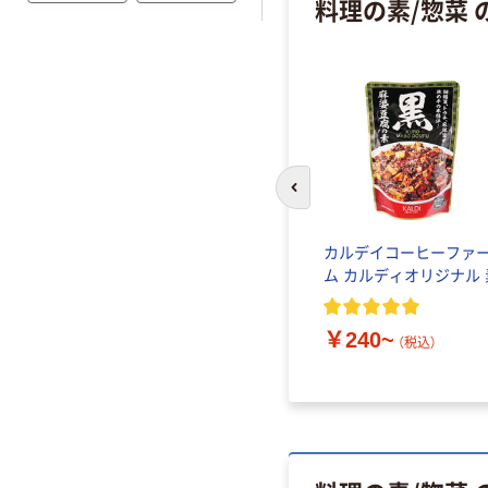
料理の素/惣菜 
前のスライドへ
カルデイコーヒーファ
ム カルディオリジナル 
￥240~
（税込）