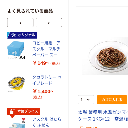
よく見られている商品
オリジナル
オリジナル
コピー用紙 ア
ゴミ袋 エコノミ
スクル マルチ
ータイプ 乳白半
ペーパー スーパ
透明 高密度タイ
ーホワイト+
プ 詰替用 バイ
￥149~
￥616~
（税込）
（税込）
オマス素材10％
配合
タカラトミー ベ
オリジナル
イブレード
乾電池 単3
￥1,400~
形 アルカリ乾
（税込）
電池 北欧パッ
カゴに入れる
ケージ アスク
￥140~
（税込）
ルオリジナル
本気プライス
太堀 業務用 水煮ゼンマイ
ケース 1KG×12 常温（
アスクル はたら
本気プライス
く ふせん