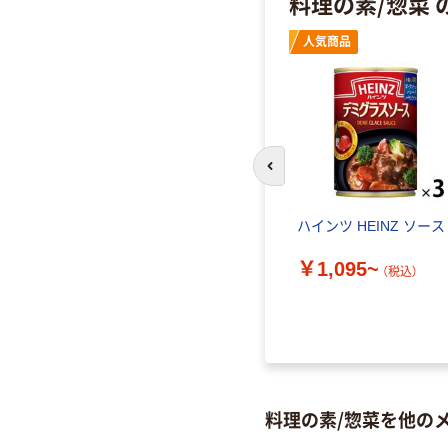
料理の素/惣菜
人気商品
前のスライドへ
込み御
ハインツ HEINZ ソース
￥1,095~
（税込）
）
料理の素/惣菜を他の