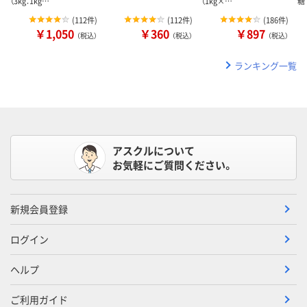
（3kg：1kg…
（1kg×…
糖
(
112件
)
(
112件
)
(
186件
)
￥1,050
￥360
￥897
（税込）
（税込）
（税込）
ランキング一覧
アスクルについて
お気軽にご質問ください。
新規会員登録
ログイン
ヘルプ
ご利用ガイド