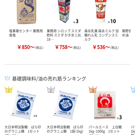
塩事業センター 業務用
業務用 シロップ スミダ
森永乳業 森永ミルク 加
築野食
食塩
飲料 スミダ かき氷 1.8L
糖れん乳 コンデンスミ
め油
18…
ルク
￥850～
￥758～
￥536～
￥
（税込）
（税込）
（税込）
基礎調味料/油の売れ筋ランキング
大日本明治製糖 ばら印
大日本明治製糖 ばら印
パールエース 上白糖
パ
のグラニュ糖 1セット
のグラニュ糖 1袋（1kg）
1kg・1000g 1セット
1