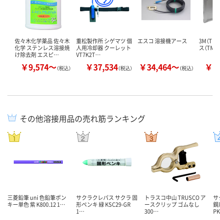
佐々木化学薬品 佐々木
重松製作所 シゲマツ 個
エスコ 溶接機アース
3M（T
化学 ステンレス溶接焼
人用冷却器 クーレット
ス（TM
け除去剤 エスピ…
VT7K2T…
￥9,574～
￥37,534
￥34,464～
￥2
（税込）
（税込）
（税込）
その他溶接用品の売れ筋ランキング
三菱鉛筆 uni 色鉛筆ポン
サクラクレパス サクラ 固
トラスコ中山 TRUSCO ア
サ
キー単色 紫 K800.12 1…
形ペンキ 緑 KSC29-GR
ースクリップ ゴムなし
鋼
1…
300…
PK