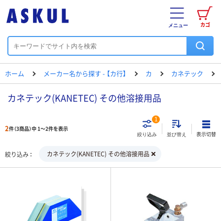
カゴ
メニュー
ホーム
メーカー名から探す - 【カ行】
カ
カネテック
カネテック(KANETEC) その他溶接用品
1
2
件（3商品）中 1～2件を表示
表示切替
絞り込み
並び替え
カネテック(KANETEC) その他溶接用品
絞り込み