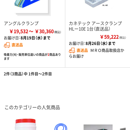
アングルクランプ
カネテック アースクランプ
HLー10E 1台（直送品）
￥19,532
￥30,360
￥59,222
お届け日：
8月19日（水）まで
（税込）
お届け日：
8月26日（水）まで
直送品
直送品
ＭＲＯ商品取扱店か
吸着力(N)・販売単位違いの商品が
2
商品あり
らお届け
ます
2件（3商品）中 1件目～2件目
このカテゴリーの人気商品