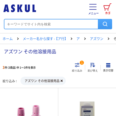
カゴ
メニュー
ホーム
メーカー名から探す - 【ア行】
ア
アズワン
アズワン その他溶接用品
1
3
件（3商品）中 1～3件を表示
表示切替
絞り込み
並び替え
アズワン その他溶接用品
絞り込み