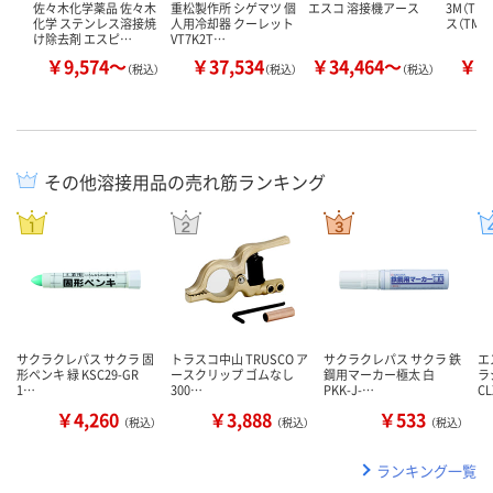
佐々木化学薬品 佐々木
重松製作所 シゲマツ 個
エスコ 溶接機アース
3M（T
化学 ステンレス溶接焼
人用冷却器 クーレット
ス（TM
け除去剤 エスピ…
VT7K2T…
￥9,574～
￥37,534
￥34,464～
￥2
（税込）
（税込）
（税込）
その他溶接用品の売れ筋ランキング
サクラクレパス サクラ 固
トラスコ中山 TRUSCO ア
サクラクレパス サクラ 鉄
エ
形ペンキ 緑 KSC29-GR
ースクリップ ゴムなし
鋼用マーカー極太 白
ラ
1…
300…
PKK-J-…
CL
￥4,260
￥3,888
￥533
（税込）
（税込）
（税込）
ランキング一覧