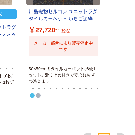
川島織物セルコン ユニットラグ
）
タイルカーペット いちご泥棒
ットラグ
￥27,720~
（税込）
ンスミッ
本気プライス
オリジナル
メーカー都合により販売停止中
トイレットペー
アスクル 「現場
です
パー ダブル60
のチカラ」 養生
ｍ 再生紙
テープ
100% 6ロール
50×50cmのタイルカーペット、6枚1
￥460~
￥358~
（税込）
（税込）
リサイクル100
セット。滑り止め付きで安心！1枚ず
ト、6枚1
芯あり FSC認
つ洗えます。
！1枚ず
証
オリジナル
オリジナル
乾電池 単4
アスクル プラス
形 アルカリ乾
チックグローブ
電池 北欧パッ
粉なし（パウダ
ケージ アスク
ーフリー）
￥140~
￥398~
（税込）
（税込）
ルオリジナル
富士フイルム
オリジナル