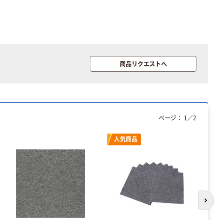
トイレットペー
ープ 大巻
パー シングル
120ｍ 再生紙
￥124~
（税込）
100% 6ロール
￥470~
（税込）
リサイクル100
本気プライス
芯あり FSC認
証
アスクル トイ
商品リクエストへ
レのおそうじシ
ート 大王製紙
共同企画 トイ
￥330~
（税込）
レクリーナー
トイレシート
ページ：
1
／
2
オリジナル
本気プライス
アスクル フラッ
人気商品
トファイル エコ
ノミータイプ
A4タテ(コクヨ
￥115~
（税込）
製造）
次の