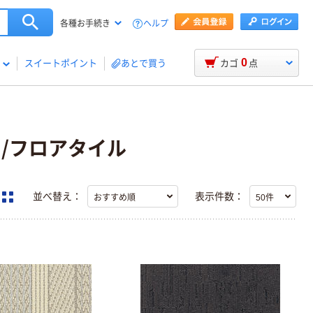
ヘルプ
各種お手続き
0
スイートポイント
あとで買う
カゴ
点
/フロアタイル
並べ替え：
表示件数：