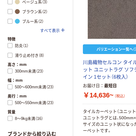
ベージュ系（3）
ブラウン系（2）
ブルー系（2）
すべて表示
特徴
防炎（1）
バリエーション一覧へ（7
滑り止め付き（8）
川島織物セルコン タイ
高さ：mm
ット ユニットラグ ソフ
300mm未満（23）
イン 1セット（6枚入）
幅：mm
お届け日
最短日
500～600mm未満（23）
￥14,636~
奥行：mm
（税込）
500～550mm未満（23）
タイルカーペット（ユニット
質量
ユニットラグとは、500mm×
8～9kg未満（16）
サイズのユニット状になっ
ーペットです。
ブランドから絞り込む