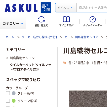
...
タイル
カテゴリー
履歴・再注文
マイカタログ
クイックオーダー
ホーム
メーカー名から探す-【カ行】
カ
川島織物セルコン
川島織物セル
カテゴリー
川島織物セルコン
6
件（23商品）中
1件目〜6
タイルカーペット/タイルマッ
ト/フロアタイル（23）
スペックで絞り込む
カラーグループ
グレー系（9）
グリーン系（4）