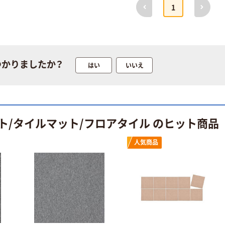
前へ
次へ
instax mini13
1
アスクルオリジ
INS MINI 13
ナル ラミネー
￥12,100~
トフィルム A4
（税込）
サイズ
￥458~
（税込）
100μ（ミクロン）
つかりましたか？
オリジナル
はい
いいえ
本気プライス
サントリー 伊右
アスクル はたら
衛門 「お茶、どう
く ふせん
ぞ。」 緑茶
50×15mm
￥528~
（税込）
ト/タイルマット/フロアタイル のヒット商品
￥386~
（税込）
本気プライス
人気商品
本気プライス
アスクル はたら
ペーパータオル
く ふせん 付箋
中判 再生紙
75×25mm
100％ 200枚
￥377~
（税込）
FSC認証 シング
￥149~
（税込）
ル 大王製紙共同
企画 オリジナル