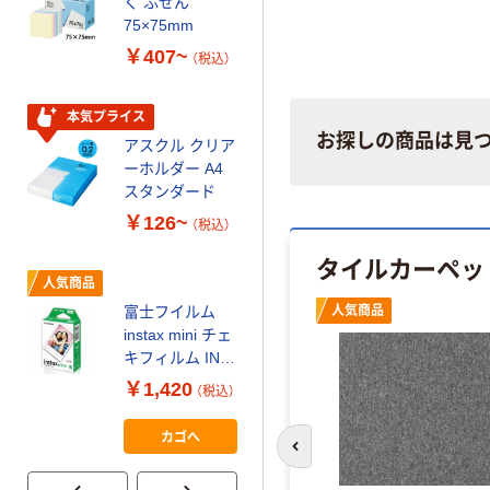
く ふせん
ティッシュペー
75×75mm
パー ボックス
￥407~
（税込）
150組 5箱入 ア
スクル スマート
￥328~
（税込）
コンパクト ビ
本気プライス
ビッド PEFC認
お探しの商品は見
アスクル クリア
証
オリジナル
ーホルダー A4
コピー用紙 マ
スタンダード
ルチペーパー
￥126~
（税込）
スーパーエコノ
ミー+
タイルカーペッ
￥149~
（税込）
人気商品
人気商品
富士フイルム
本気プライス
instax mini チェ
【ガムテープ】ア
キフィルム INS
スクル 現場のチ
MINI JP1 1パッ
￥1,420
（税込）
カラ 厚さ
ク（10枚入り）
0.22mm 布テー
￥145~
（税込）
カゴへ
プ
前のスライドへ