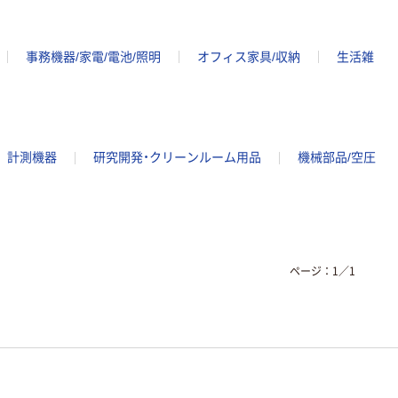
事務機器/家電/電池/照明
オフィス家具/収納
生活雑
計測機器
研究開発・クリーンルーム用品
機械部品/空圧
ページ：
1
／
1