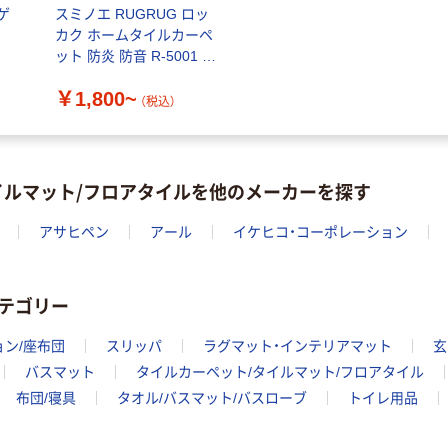
ゲ
スミノエ RUGRUG ロッ
カク ホームタイルカーペ
ット 防炎 防音 R-5001 幅
430×長さ500mm
￥1,800~
（税込）
イルマット/フロアタイルを他のメーカーを探す
アサヒペン
アール
イケヒコ・コーポレーション
テゴリー
ョン/座布団
スリッパ
ラグマット・インテリアマット
玄
バスマット
タイルカーペット/タイルマット/フロアタイル
布団/寝具
タオル/バスマット/バスローブ
トイレ用品