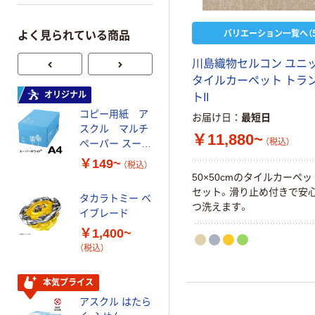
バリエーション一覧へ（5
よく見られている商品
川島織物セルコン ユニ
タイルカーペット トラ
オリジナル
オリジナル
トII
コピー用紙 ア
ゴミ袋 エコノミ
お届け日
最短日
スクル マルチ
ータイプ 乳白半
￥11,880~
（税込）
ペーパー スーパ
透明 高密度タイ
ーホワイト+
プ 詰替用 バイ
￥149~
￥616~
（税込）
（税込）
オマス素材10％
50×50cmのタイルカーペッ
配合
セット。滑り止め付きで安心
タカラトミー ベ
オリジナル
つ洗えます。
イブレード
乾電池 単3
￥1,400~
形 アルカリ乾
（税込）
電池 北欧パッ
ケージ アスク
￥140~
（税込）
ルオリジナル
本気プライス
アスクル はたら
本気プライス