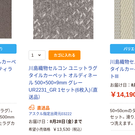
）
バリエ
カゴに入れる
ルカーペ
川島織物セ
川島織物セルコン ユニットラグ
ティラ
タイルカー
タイルカーペット オルディネー
トIII
ル 500×500×9mm グレー
お届け日
8
UR2231_GR 1セット(6枚入)（直
￥14,19
送品）
直送品
ラグ）。
50×50cm
アスクル指定出荷元03222
500mm
セット。滑り
お届け日
8月28日（金）まで
たラグカ
つ洗えます。
￥13,530
希望小売価格
（税込）