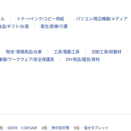
イル
トナー/インク/コピー用紙
パソコン/周辺機器/メディア
食品/ギフト/お酒
衛生/医療/介護
物流・現場用品/台車
工具/電動工具
切削工具/研磨材
業服/ワークウェア/安全保護具
DIY用品/園芸/資材
3位
DDR5 CORSAIR
4位
熱中症対策
5位
塩分タブレット