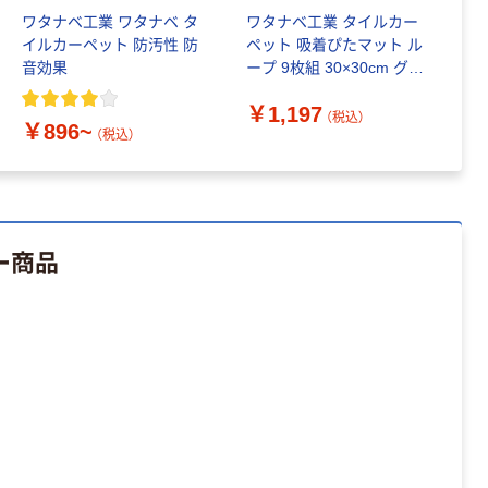
ワタナベ工業 ワタナベ タ
ワタナベ工業 タイルカー
ス
イルカーペット 防汚性 防
ペット 吸着ぴたマット ル
ー
音効果
ープ 9枚組 30×30cm グレ
5
ー 407867 1個（直送品）
￥1,197
￥
（税込）
￥896~
（税込）
ー商品