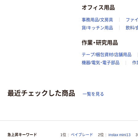
オフィス用品
事務用品/文房具
ファ
貨/キッチン用品
飲料/
作業・研究用品
テープ/梱包資材/店舗用品
機器/電気・電子部品
作
最近チェックした商品
一覧を見る
急上昇キーワード
1位
ベイブレード
2位
instax mini13