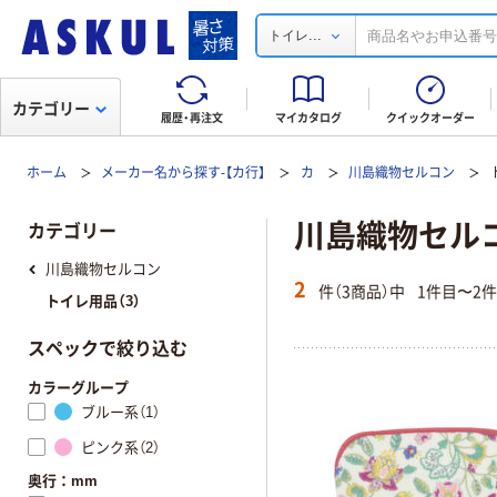
...
トイレ
カテゴリー
履歴・再注文
マイカタログ
クイックオーダー
ホーム
メーカー名から探す-【カ行】
カ
川島織物セルコン
川島織物セル
カテゴリー
川島織物セルコン
2
件（3商品）中
1件目〜2
トイレ用品（3）
スペックで絞り込む
カラーグループ
ブルー系（1）
ピンク系（2）
奥行：mm