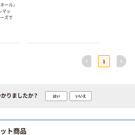
ンホール」
レマッ
リーズで
前へ
次へ
1
つかりましたか？
はい
いいえ
本気プライス
オリジナル
トイレットペー
【アスクル限定】
パー シングル
ファーストレイ
120ｍ 再生紙
ト ニトリルグ
100% 6ロール
ローブ ホワイ
￥470~
￥698~
（税込）
（税込）
ヒット商品
リサイクル100
ト 粉なし（パ