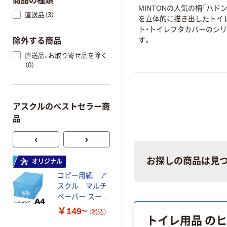
商品の種類
MINTONの人気の柄「ハド
直送品（3）
を立体的に描き出したトイ
ト・トイレフタカバーのシ
す。
除外する商品
直送品、お取り寄せ品を除く
（0）
アスクルのベストセラー商
品
お探しの商品は見
オリジナル
本気プライス
コピー用紙 ア
ペーパータオル
スクル マルチ
中判 再生紙
ペーパー スーパ
100％ 200枚
ーホワイト+
FSC認証 シング
￥149~
￥149~
（税込）
（税込）
トイレ用品 の
ル 大王製紙共同