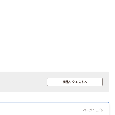
商品リクエストへ
オリジナル
オリジナル
アスクルオリジ
コピー用紙 ア
ナル ラミネー
スクル マルチ
トフィルム A4
ペーパー スーパ
サイズ
ーホワイト+
￥458~
￥149~
（税込）
（税込）
ページ：
1
／
6
100μ（ミクロン）