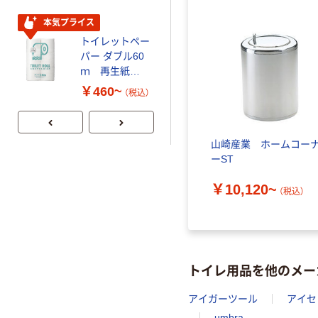
ビッド PEFC認
証
本気プライス
本気プライス
トイレットペー
嬬恋銘水 ナチュ
パー ダブル60
ラルミネラルウ
ｍ 再生紙
ォーター 500ml
100% 6ロール
キャップシール
￥460~
￥1,037~
（税込）
リサイクル100
付き／2Lラベル
（税込）
芯あり FSC認
レス 10本
証
山崎産業 ホームコー
ーST
￥10,120~
（税込）
トイレ用品を他のメー
アイガーツール
アイセ
umbra