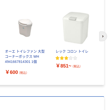
オリジナル
アスクル プラス
チックグローブ
粉なし（パウダ
ーフリー）
￥398~
（税込）
次の
本気プライス
アスクル クリア
オーエ トイレファン 大型
レック コロン トイレ
マ
ーホルダー A4
コーナーボックス WH
W
スタンダード
4941667814301 1個
￥851~
￥126~
（税込）
（税込）
￥
￥600
（税込）
本気プライス
ティッシュペー
パー ボックス
150組 5箱入 ア
スクル スマート
￥328~
（税込）
コンパクト ビ