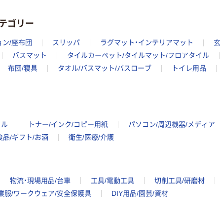
テゴリー
ョン/座布団
スリッパ
ラグマット・インテリアマット
玄
バスマット
タイルカーペット/タイルマット/フロアタイル
布団/寝具
タオル/バスマット/バスローブ
トイレ用品
イル
トナー/インク/コピー用紙
パソコン/周辺機器/メディア
食品/ギフト/お酒
衛生/医療/介護
物流・現場用品/台車
工具/電動工具
切削工具/研磨材
業服/ワークウェア/安全保護具
DIY用品/園芸/資材