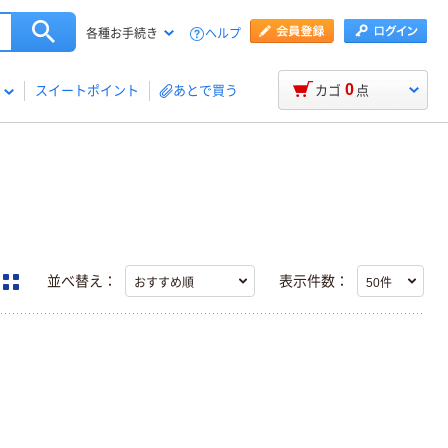
ヘルプ
各種お手続き
0
スイートポイント
あとで買う
カゴ
点
並べ替え：
表示件数：