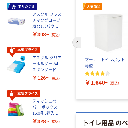
企画 オリジナル
オリジナル
オリジナル
人気商品
アスクル プラス
コピー用紙 マ
チックグローブ
ルチペーパー
粉なし（パウダ
スーパーエコノ
ーフリー）
ミー+
￥398~
￥149~
（税込）
（税込）
前のスライドへ
本気プライス
本気プライス
アスクル クリア
アスクル 耳にや
マーナ トイレポッ
ーホルダー A4
さしい やわらか
角型
スタンダード
いマスク
￥126~
￥458~
（税込）
（税込）
￥1,640~
（税込）
本気プライス
期間限定価格
ティッシュペー
アスクル プラ
パー ボックス
スチックグロー
150組 5箱入 ア
ブ 薄手 粉な
スクル スマート
し（パウダーフ
トイレ用品 の
￥328~
￥298~
（税込）
（税込）
コンパクト ビ
リー）