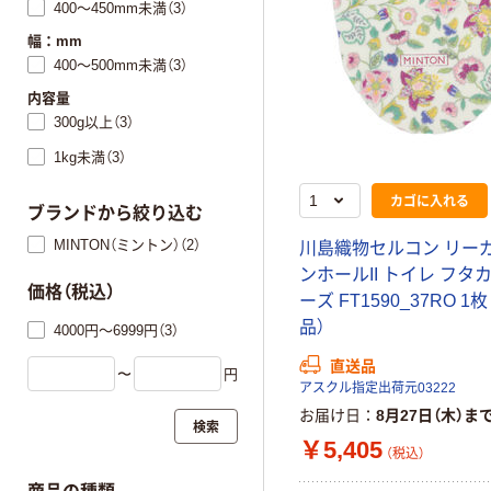
400～450mm未満（3）
幅：mm
400～500mm未満（3）
内容量
300g以上（3）
1kg未満（3）
カゴに入れる
ブランドから絞り込む
MINTON（ミントン）（2）
川島織物セルコン リー
ンホールII トイレ フタ
価格（税込）
ーズ FT1590_37RO 1
品）
4000円～6999円（3）
直送品
〜
円
アスクル指定出荷元03222
お届け日
8月27日（木）ま
検索
￥5,405
（税込）