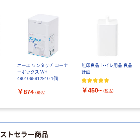
芯あり FSC認
ウダーフリー）
証
人気商品
オリジナル
サントリー 天然
【アスクル限定】
水 ミネラルウォ
ファーストレイ
ーター ペットボ
ト ニトリルグ
トル
ローブ ブル
￥686~
￥698~
（税込）
（税込）
ー 粉なし（パ
ウダーフリー）
本気プライス
本気プライス
ファーストレイ
ペーパータオル
ト
オーエ ワンタッチ コーナ
無印良品 トイレ用品 良品
ト ホワイト紙コ
小判・シングル
ーボックス WH
計画
ップ
再生紙 200枚
4901065812910 1個
FSC認証紙 アス
￥374~
￥143~
（税込）
（税込）
￥450~
クルオリジナル
￥874
（税込）
（税込）
本気プライス
本気プライス
蛍光オプテック
ティッシュペー
ス1(アスクル限
パー ボックス
定モデル) 蛍光
モカ 200組 5個
ペン ゼブラ
アスクル オリジ
ベストセラー商品
￥52~
￥428~
（税込）
（税込）
ナルティッシュ