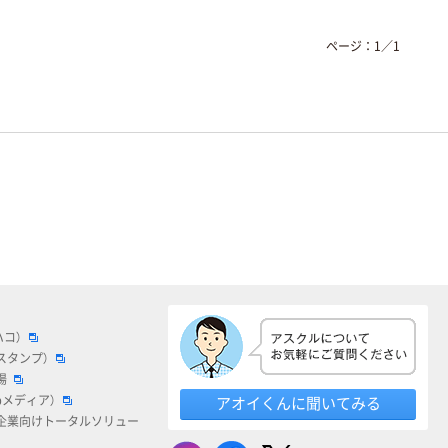
ページ：
1
／
1
ハコ）
スタンプ）
場
bメディア）
アオイくんに聞いてみる
企業向けトータルソリュー