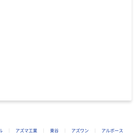
ビッド PEFC認
証
本気プライス
トイレットペー
パー ダブル60
ｍ 再生紙
100% 6ロール
￥460~
（税込）
リサイクル100
芯あり FSC認
証
ル
アズマ工業
東谷
アズワン
アルボース