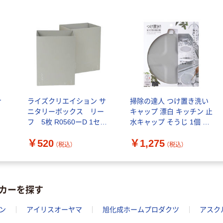
PEFC認証
オリジナル
本気プライス
スズラン 酒精綿
アスクル トイ
G バルクタイプ
レのおそうじシ
指定医薬部外品
ート 大王製紙
共同企画 トイ
￥140~
￥330~
（税込）
（税込）
レクリーナー
トイレシート
オリジナル
ナ
ライズクリエイション サ
掃除の達人 つけ置き洗い
ニタリーボックス リー
キャップ 漂白 キッチン 止
フ 5枚 R0560ーD 1セッ
水キャップ そうじ 1個 マ
ト 使い捨て ゴミ箱 カミタ
ーナ
￥520
￥1,275
リーボックス
（税込）
（税込）
カーを探す
ン
アイリスオーヤマ
旭化成ホームプロダクツ
アスク