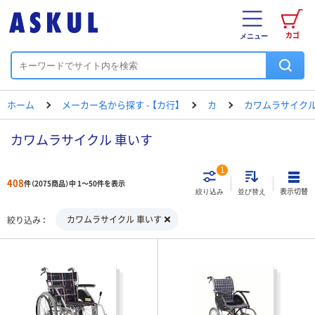
カゴ
メニュー
ホーム
メーカー名から探す - 【カ行】
カ
カワムラサイク
カワムラサイクル 車いす
1
408
件（2075商品）中 1～50件を表示
表示切替
絞り込み
並び替え
カワムラサイクル 車いす
絞り込み