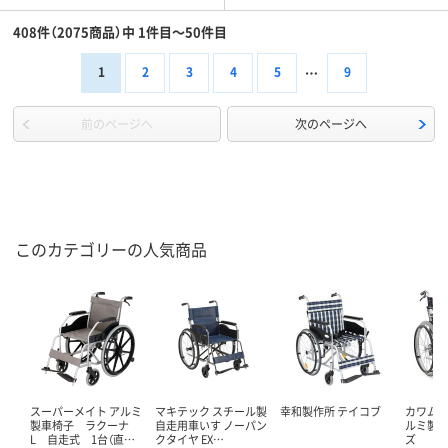
408件（2075商品）中 1件目～50件目
1
2
3
4
5
9
前のページへ
次のページへ
このカテゴリーの人気商品
スーパーメイト アルミ
マキテック スチール製
幸和製作所 テイコブ
カワム
製車椅子 ラクーナ
自走用車いす ノーパン
ルミ製車
L 自走式 1台（直…
クタイヤ EX…
ズ