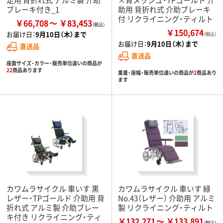
ブレーキ付き_1
助用 背折れ式 介助ブレーキ
付 リクライニング・ティルト
￥66,708
￥83,453
￥150,674
お届け日：
9月10日（木）まで
（税込）
お届け日：
9月10日（木）まで
直送品
直送品
座面サイズ・カラー・販売単位違いの商品が
22
商品あります
重量・座幅・販売単位違いの商品が
2
商品あり
ます
カワムラサイクル 車いす 黒
カワムラサイクル 車いす 緑
レザー・TPゴールド 介助用 背
No.43（レザー） 介助用 アルミ
折れ式 アルミ製 介助ブレー
製 リクライニング・ティルト
キ付き リクライニング・ティ
￥132,271
￥133,891