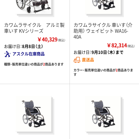
カワムラサイクル アルミ製
カワムラサイクル 車いす（介
車いす KVシリーズ
助用） ウェイビット WA16-
40A
￥40,329
（税込）
￥82,314
お届け日：
8月8日（土）
（税込）
お届け日：
9月10日（木）まで
アスクル在庫商品
直送品
種類・販売単位違いの商品が
2
商品あります
カラー・販売単位違いの商品が
2
商品ありま
す