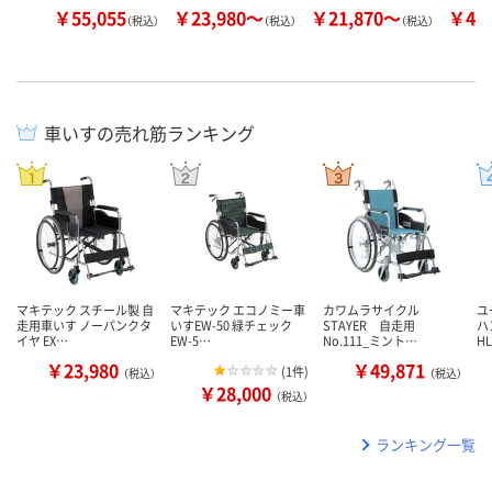
￥55,055
￥23,980～
￥21,870～
￥40
（税込）
（税込）
（税込）
車いすの売れ筋ランキング
マキテック スチール製 自
マキテック エコノミー車
カワムラサイクル
ユ
走用車いす ノーパンクタ
いすEW-50 緑チェック
STAYER 自走用
ハ
イヤ EX…
EW-5…
No.111_ミント…
H
￥23,980
￥49,871
(
1件
)
（税込）
（税込）
￥28,000
（税込）
ランキング一覧