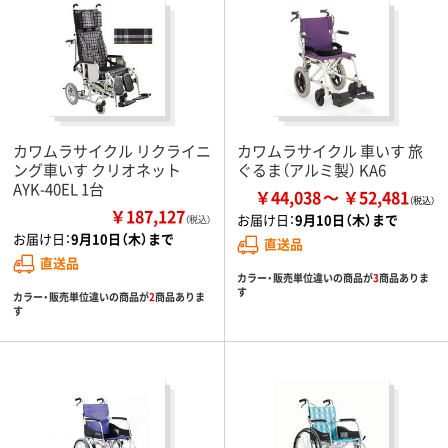
カワムラサイクル リクライニ
カワムラサイクル 車いす 旅
ング車いす クリオネット
ぐるま（アルミ製） KA6
AYK-40EL 1台
￥44,038
￥52,481
￥187,127
お届け日：
9月10日（木）まで
（税込）
お届け日：
9月10日（木）まで
直送品
直送品
カラー・販売単位違いの商品が
3
商品ありま
す
カラー・販売単位違いの商品が
2
商品ありま
す