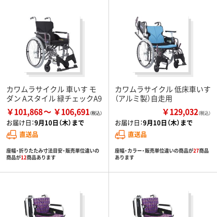
カワムラサイクル 車いす モ
カワムラサイクル 低床車いす
ダン Aスタイル 緑チェックA9
（アルミ製）自走用
￥101,868
￥106,691
￥129,032
（税込）
お届け日：
9月10日（木）まで
お届け日：
9月10日（木）まで
直送品
直送品
座幅・折りたたみ寸法目安・販売単位違いの
座幅・カラー・販売単位違いの商品が
27
商品
商品が
12
商品あります
あります