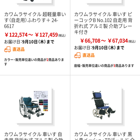
カワムラサイクル 超軽量車い
カワムラサイクル 車いす ピ
す（自走用）ふわりす＋ 24-
ーコックB No.102 自走用 背
6617
折れ式 アルミ製 介助ブレー
キ付き
￥122,574
￥127,459
￥66,708
￥67,034
お届け日：
9月10日（木）まで
お届け日：
9月10日（木）まで
直送品
直送品
カラー・販売単位違いの商品が
2
商品ありま
す
座幅・販売単位違いの商品が
3
商品あります
カワムラサイクル 車いす 自
カワムラサイクル 車いす 黒
走用 背折れ式 アルミ製 介助
×青メッシュ・TPゴールド 介