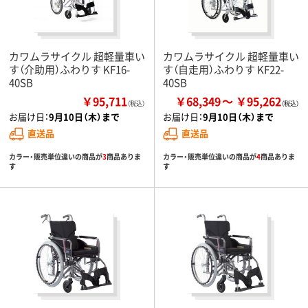
カワムラサイクル 超軽量車い
カワムラサイクル 超軽量車い
す（介助用）ふわりす KF16-
す（自走用）ふわりす KF22-
40SB
40SB
￥95,711
￥68,349
￥95,262
（税込）
お届け日：
9月10日（木）まで
お届け日：
9月10日（木）まで
直送品
直送品
カラー・販売単位違いの商品が
3
商品ありま
カラー・販売単位違いの商品が
4
商品ありま
す
す