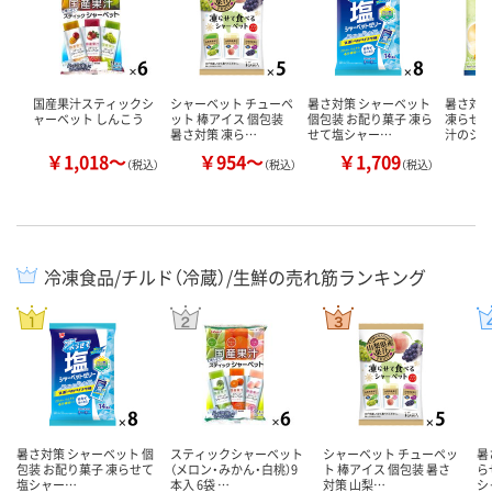
国産果汁スティックシ
シャーベット チューペ
暑さ対策 シャーベット
暑さ対策
ャーベット しんこう
ット 棒アイス 個包装
個包装 お配り菓子 凍ら
凍らせて
暑さ対策 凍ら…
せて塩シャー…
汁のシ
￥1,018～
￥954～
￥1,709
￥
（税込）
（税込）
（税込）
冷凍食品/チルド（冷蔵）/生鮮の売れ筋ランキング
暑さ対策 シャーベット 個
スティックシャーベット
シャーベット チューペッ
暑
包装 お配り菓子 凍らせて
（メロン・みかん・白桃）9
ト 棒アイス 個包装 暑さ
ら
塩シャー…
本入 6袋 …
対策 山梨…
シ