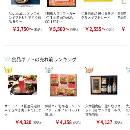
AoyamaLab オンライ
【桐箱入りギフトカー
伊藤忠食品 選べる贅沢
菅哉物産
ンギフト URLですぐ納
ド】手土産 AOYAMA
グルメギフトカード
乃糸特級
品 贈り…
COLLECT…
￥2,750～
￥5,500～
￥2,555～
￥3
（税込）
（税込）
（税込）
食品ギフトの売れ筋ランキング
サニーフーズ 国産黒毛和
伊藤ハム 北海道トンデン
久世福商店 選り取りセ
大
牛 すきやき肉 SH-721 1セ
ファームギフト TF-3D 1
ット 1箱 サンクゼール 久
た
ッ…
個（直…
世福商店 …
ト
￥4,320
￥4,158
￥4,137
（税込）
（税込）
（税込）