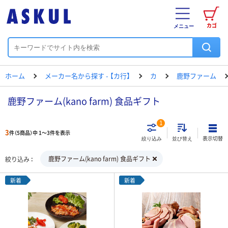
カゴ
メニュー
ホーム
メーカー名から探す - 【カ行】
カ
鹿野ファーム
鹿野ファーム(kano farm) 食品ギフト
1
3
件（5商品）中 1～3件を表示
表示切替
絞り込み
並び替え
鹿野ファーム(kano farm) 食品ギフト
絞り込み
新着
新着