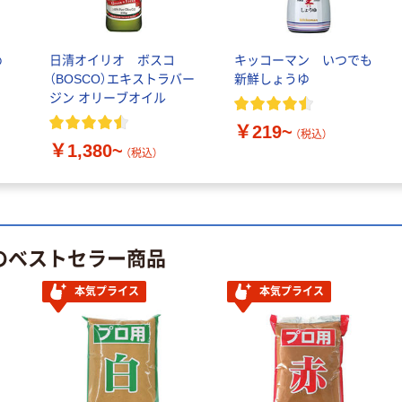
オリジナル
instax mini13
アスクルオリジ
INS MINI 13
ナル ラミネー
め
日清オイリオ ボスコ
キッコーマン いつでも
￥12,100~
トフィルム A4
（BOSCO）エキストラバー
新鮮しょうゆ
（税込）
サイズ
￥458~
（税込）
ジン オリーブオイル
100μ（ミクロン）
オリジナル
￥219~
（税込）
本気プライス
￥1,380~
サントリー 伊右
（税込）
アスクル はたら
衛門 「お茶、どう
く ふせん
ぞ。」 緑茶
50×15mm
￥528~
（税込）
￥386~
（税込）
 のベストセラー商品
本気プライス
本気プライス
アスクル はたら
本気プライス
本気プライス
ペーパータオル
く ふせん 付箋
中判 再生紙
75×25mm
100％ 200枚
￥377~
（税込）
FSC認証 シング
￥149~
（税込）
ル 大王製紙共同
企画 オリジナル