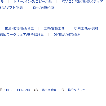
イル
トナー/インク/コピー用紙
パソコン/周辺機器/メディア
食品/ギフト/お酒
衛生/医療/介護
物流・現場用品/台車
工具/電動工具
切削工具/研磨材
業服/ワークウェア/安全保護具
DIY用品/園芸/資材
3位
DDR5 CORSAIR
4位
熱中症対策
5位
塩分タブレット