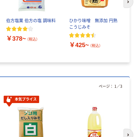
ニチバン セロテ
トイレットペー
次の
ープ 大巻
パー シングル
120ｍ 再生紙
￥124~
（税込）
伯方塩業 伯方の塩 調味料
ひかり味噌 無添加 円熟
日
100% 6ロール
￥470~
こうじみそ
ノ
（税込）
リサイクル100
本気プライス
芯あり FSC認
￥378~
（税込）
証
アスクル トイ
￥425~
￥
（税込）
レのおそうじシ
ート 大王製紙
共同企画 トイ
￥330~
（税込）
レクリーナー
トイレシート
オリジナル
本気プライス
ページ：
1
／
3
アスクル フラッ
トファイル エコ
本気プライス
ノミータイプ
A4タテ(コクヨ
￥115~
（税込）
製造）