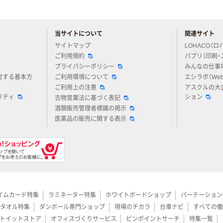
当サイトについて
関連サイト
アスクルについてお気軽にご質問ください
サイトマップ
LOHACO（ロ
ご利用規約
パプリ（印刷・
プライバシーポリシー
みんなの仕事
対する基本方
ご利用環境について
エシラボ（We
ご利用上の注意
アスクルの大
リティ
ション
古物営業法に基づく表記
酒類販売管理者標識の掲示
医薬品の販売に関する表示
イムカード特集
ラミネーター特集
ホワイトボードショップ
パーテーション
タオル特集
ダンボール専門ショップ
現場のチカラ
台車ナビ
すべての働
トイットストア
オフィスづくりサービス
ピンポイントサーチ
特集一覧