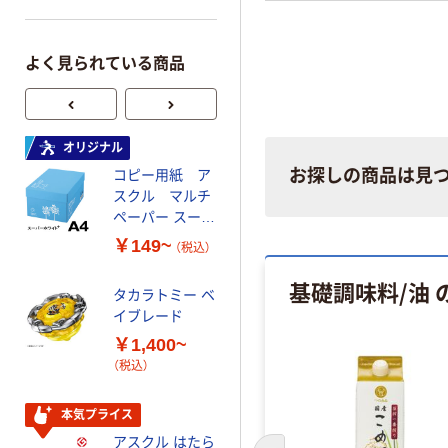
よく見られている商品
オリジナル
オリジナル
お探しの商品は見
コピー用紙 ア
ゴミ袋 エコノミ
スクル マルチ
ータイプ 乳白半
ペーパー スーパ
透明 高密度タイ
ーホワイト+
プ 詰替用 バイ
￥149~
￥616~
（税込）
（税込）
オマス素材10％
配合
基礎調味料/油 
タカラトミー ベ
オリジナル
イブレード
乾電池 単3
本気プライス
￥1,400~
形 アルカリ乾
（税込）
電池 北欧パッ
ケージ アスク
￥140~
（税込）
ルオリジナル
本気プライス
アスクル はたら