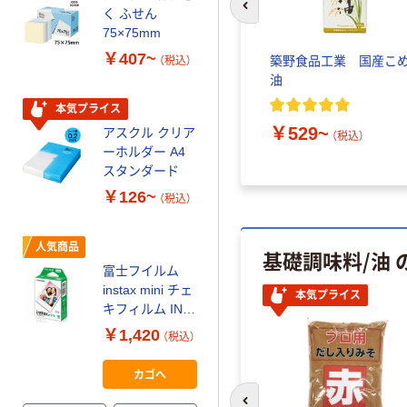
本気プライス
く ふせん
前のスライドへ
ティッシュペー
75×75mm
パー ボックス
￥407~
ク 加糖
マルコメ 料亭の味 だし入
築野食品工業 国産こ
（税込）
150組 5箱入 ア
スミルク
り
油
スクル スマート
￥328~
（税込）
コンパクト ビ
本気プライス
ビッド PEFC認
￥513~
￥529~
アスクル クリア
（税込）
（税込）
証
オリジナル
ーホルダー A4
コピー用紙 マ
スタンダード
ルチペーパー
￥126~
（税込）
スーパーエコノ
ミー+
￥149~
（税込）
人気商品
基礎調味料/油
富士フイルム
本気プライス
instax mini チェ
本気プライス
【ガムテープ】ア
キフィルム INS
スクル 現場のチ
MINI JP1 1パッ
￥1,420
（税込）
カラ 厚さ
ク（10枚入り）
0.22mm 布テー
￥145~
（税込）
カゴへ
プ