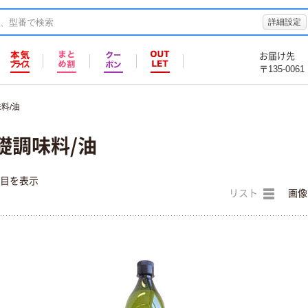
詳細設定
お届け先
〒135-0061
料/油
 基礎調味料/油
件目を表示
リスト
画像