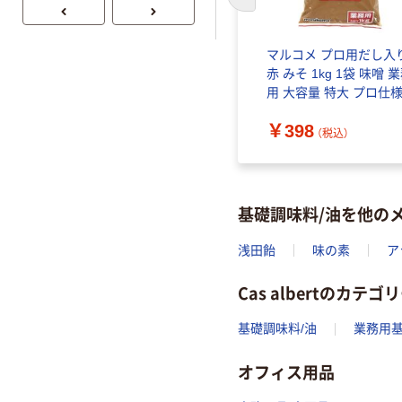
前のスライドへ
マルコメ プロ用だし入
赤 みそ 1kg 1袋 味噌 
用 大容量 特大 プロ仕
プロユース
￥398
（税込）
基礎調味料/油を他の
浅田飴
味の素
ア
Cas albertのカテゴ
基礎調味料/油
業務用基
オフィス用品