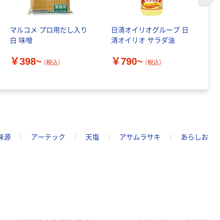
次の
マルコメ プロ用だし入り
日清オイリオグループ 日
キ
白 味噌
清オイリオ サラダ油
ッ
￥398~
￥790~
（税込）
（税込）
￥
味源
アーテック
天塩
アサムラサキ
あらしお