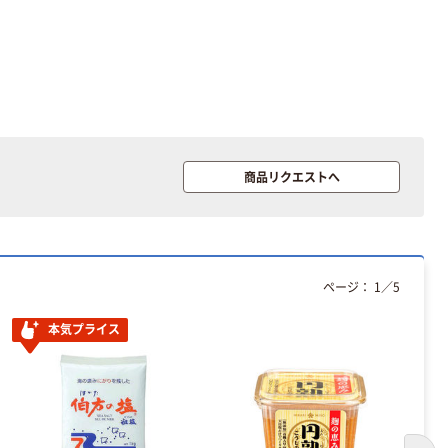
本気プライス
本気プライス
大塚製薬工場
キングジム テプ
商品リクエストへ
経口補水液 オー
ラ TEPRA
エスワン（OS-1）
PRO【純正】テー
プ 白ラベル
￥159~
￥914~
（税込）
（税込）
12mm幅 （黒文
字）
ページ：
1
／
5
富士フイルム チ
本気プライス
ェキ専用フィル
アスクル セロハ
本気プライス
ム INSTAX MINI
ンテープ
WW2
￥1,580~
￥216~
（税込）
（税込）
本気プライス
本気プライス