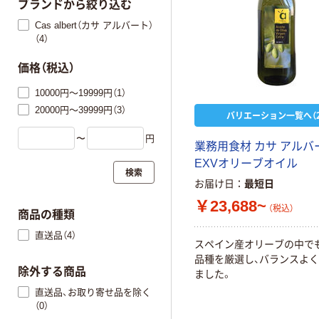
ブランドから絞り込む
Cas albert（カサ アルバート）
（4）
価格（税込）
10000円～19999円（1）
20000円～39999円（3）
バリエーション一覧へ（2
〜
円
業務用食材 カサ アルバ
EXVオリーブオイル
検索
お届け日
最短日
￥23,688~
（税込）
商品の種類
直送品（4）
スペイン産オリーブの中で
品種を厳選し、バランスよ
除外する商品
ました。
直送品、お取り寄せ品を除く
（0）