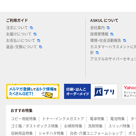
ご利用ガイド
ASKUL について
注文について
会社案内
お届けについて
投資家情報
お支払いについて
環境・社会活動報告
返品・交換について
カスタマーハラスメントに
針
アスクルのサイバーセキュ
おすすめ特集
コピー用紙特集
トナー・インクメガストア
電卓特集
電池特集
タ
ゴミ箱／ダストボックス特集
お掃除特集
洗剤特集
スリッパ特集
収納用品特集
シャチハタ特集
白衣・介護ユニフォームショップ
ポス