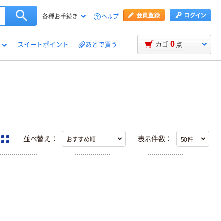
ヘルプ
各種お手続き
0
スイートポイント
あとで買う
カゴ
点
並べ替え：
表示件数：