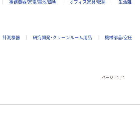
事務機器/家電/電池/照明
オフィス家具/収納
生活雑
計測機器
研究開発・クリーンルーム用品
機械部品/空圧
ページ：
1
／
1