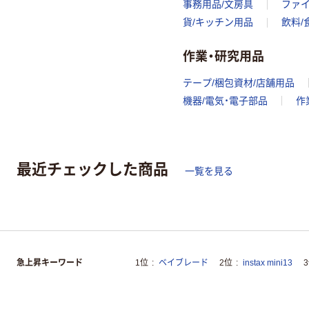
事務用品/文房具
ファ
貨/キッチン用品
飲料/
作業・研究用品
テープ/梱包資材/店舗用品
機器/電気・電子部品
作
最近チェックした商品
一覧を見る
急上昇キーワード
1位
ベイブレード
2位
instax mini13