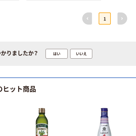
前へ
次へ
1
本気プライス
オリジナル
つかりましたか？
トイレットペー
アスクル 「現場
はい
いいえ
パー ダブル60
のチカラ」 養生
ｍ 再生紙
テープ
100% 6ロール
￥460~
￥358~
（税込）
（税込）
リサイクル100
芯あり FSC認
のヒット商品
証
オリジナル
オリジナル
乾電池 単4
アスクル プラス
形 アルカリ乾
チックグローブ
電池 北欧パッ
粉なし（パウダ
ケージ アスク
ーフリー）
￥140~
￥398~
（税込）
（税込）
ルオリジナル
富士フイルム