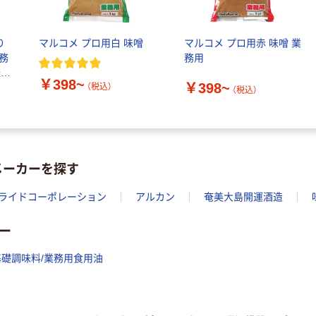
り
マルコメ プロ用白 味噌
マルコメ プロ用赤 味噌 業
業務
務用
様
￥398~
￥398~
（税込）
（税込）
メーカーを探す
ライドコーポレーション
アルカン
奄美大島開運酒造
リー
礎調味料/業務用食用油