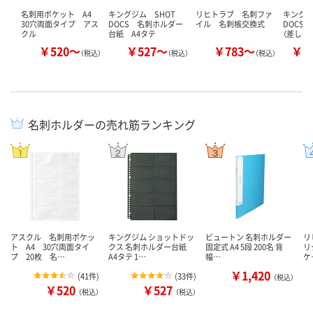
名刺用ポケット A4
キングジム SHOT
リヒトラブ 名刺ファ
キングジ
30穴両面タイプ アス
DOCS 名刺ホルダー
イル 名刺帳交換式
DOCS
クル
台紙 A4タテ
（差し替
￥520～
￥527～
￥783～
￥1
（税込）
（税込）
（税込）
名刺ホルダーの売れ筋ランキング
アスクル 名刺用ポケッ
キングジム ショットドッ
ビュートン 名刺ホルダー
リヒ
ト A4 30穴両面タイ
クス 名刺ホルダー台紙
固定式 A4 5段 200名 背
リ
プ 20枚 名…
A4タテ 1…
幅…
ケ
￥1,420
(
41件
)
(
33件
)
（税込）
￥520
￥527
（税込）
（税込）