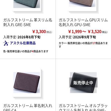
ガルフストリーム 革スリム名
ガルフストリーム GPUスリム
刺入れ GRE-SME
名刺入れ GPU-SME
￥3,300
￥1,999
￥3,520
（税込）
入荷予定：
2026年8月下旬
入荷予定：
2026年9月下旬
アスクル在庫商品
カラー・販売単位違いの商品が
17
商品ありま
す
色・販売単位違いの商品が
4
商品あります
ガルフストリーム 革名刺入れ
ガルフストリーム オルブラッ
GRE-CA
クスリム名刺入れ ALB-SME-