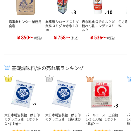
塩事業センター 業務用
業務用 シロップ スミダ
森永乳業 森永ミルク 加
伯方塩業
食塩
飲料 スミダ かき氷 1.8L
糖れん乳 コンデンスミ
料
18…
ルク
￥850～
￥758～
￥536～
￥
（税込）
（税込）
（税込）
基礎調味料/油の売れ筋ランキング
大日本明治製糖 ばら印
大日本明治製糖 ばら印
パールエース 上白糖
パ
のグラニュ糖 1セット
のグラニュ糖 1袋（1kg）
1kg・1000g 1セット
1
（3kg：1kg…
（1kg×…
糖