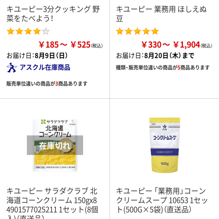
キユーピー3分クッキング 野
キユーピー 業務用 ほしえぬ
菜をたべよう！
豆
￥185
￥525
￥330
￥1,904
お届け日：
8月9日（日）
お届け日：
8月20日（木）まで
アスクル在庫商品
種類・販売単位違いの商品が
5
商品あります
販売単位違いの商品が
3
商品あります
キユーピー サラダクラブ 北
キユーピー 「業務用」コーン
海道コーンクリーム 150gx8
クリームスープ 10653 1セッ
4901577025211 1セット(8個
ト(500G×5袋)（直送品）
入)（直送品）