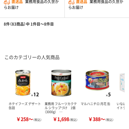
直送品
業務用食品の久世か
直送品
業務用食品の久世か
らお届け
らお届け
8件（83商品）中 1件目～8件目
このカテゴリーの人気商品
ホテイフーズ デザート
業務用 フルーツカクテ
マルハニチロ 月花 缶
いなば食
缶詰
ル シラップづけ 1個
イトツ
（3000g） …
￥258～
￥1,698
￥388～
￥
（税込）
（税込）
（税込）