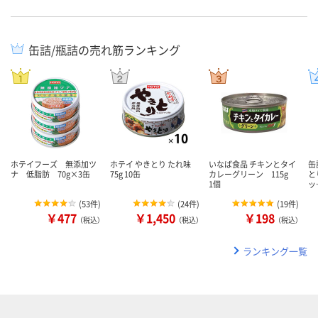
缶詰/瓶詰の売れ筋ランキング
ホテイフーズ 無添加ツ
ホテイ やきとり たれ味
いなば食品 チキンとタイ
缶
ナ 低脂肪 70g×3缶
75g 10缶
カレーグリーン 115g
と
1個
ッ
(
53件
)
(
24件
)
(
19件
)
￥477
￥1,450
￥198
（税込）
（税込）
（税込）
ランキング一覧