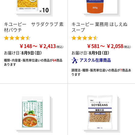
キユーピー サラダクラブ 素
キユーピー 業務用 ほしえぬ
材パウチ
スープ
￥148
￥2,413
￥581
￥2,058
お届け日：
8月9日（日）
お届け日：
8月9日（日）
アスクル在庫商品
種類・内容量・販売単位違いの商品が
64
商品
あります
調理法・種類・販売単位違いの商品が
7
商品あ
ります