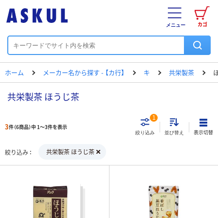
カゴ
メニュー
ホーム
メーカー名から探す - 【カ行】
キ
共栄製茶
共栄製茶 ほうじ茶
1
3
件（6商品）中 1～3件を表示
表示切替
絞り込み
並び替え
共栄製茶 ほうじ茶
絞り込み