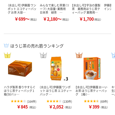
（水出し可）伊藤園 ワン
みんなで楽しむ茶葉（リ
【水出し可】宇治の露製
伊藤園 
ポット エコティーバッ
ーフ） 大容量・業務用
茶 業務用ほうじ茶テ
インス
グ お茶 大容…
日本茶 緑茶 …
ィーバッグ 業務用…
￥699～
￥2,180～
￥1,700
￥
（税込）
（税込）
（税込）
ほうじ茶の売れ筋ランキング
ハラダ製茶 香りやすらぐ
(水出し可)伊藤園 ワンポ
【水出し可】伊藤園 おーい
キ
ほうじ茶ティーバッグ 1
ット ほうじ茶 エコティー
お茶 ほうじ茶ティーバッ
生
箱(50バッ…
バッグ …
グ 1箱（…
ー
(
164件
)
(
130件
)
(
69件
)
￥845
￥2,052
￥399
（税込）
（税込）
（税込）