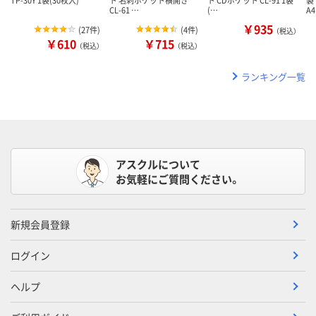
CL-61 …
(…
A
￥935
(
27件
)
(
4件
)
（税込）
￥610
￥715
（税込）
（税込）
ランキング一覧
アスクルについて
お気軽にご質問ください。
新規会員登録
ログイン
ヘルプ