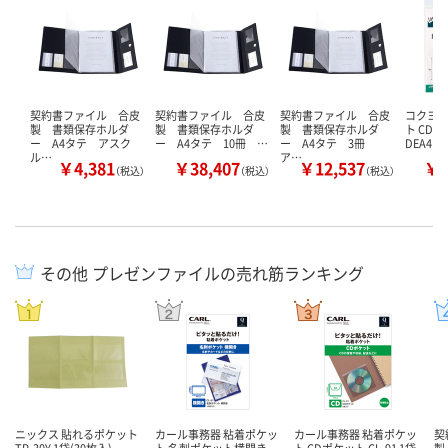
契約書ファイル 合皮
契約書ファイル 合皮
契約書ファイル 合皮
コクヨ 
製 書類保存ホルダ
製 書類保存ホルダ
製 書類保存ホルダ
ト CDサ
ー A4タテ アスク
ー A4タテ 10冊 …
ー A4タテ 3冊
DEA41 
ル…
ア…
￥4,381
￥38,407
￥12,537
￥1
（税込）
（税込）
（税込）
その他 プレゼンファイルの売れ筋ランキング
ニックス 貼れるポケット
カール事務器 粘着ポケッ
カール事務器 粘着ポケッ
契
TP-30Y 1袋(30枚入)
ト 名刺ポケット横開き
ト CDポケット CL-91 1袋
製