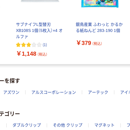
FSC認証 シング
￥149~
（税込）
ル 大王製紙共同
企画 オリジナル
サブナイフL型替刃
銀鳥産業 ふわっと かるか
XB108S 1個（5枚入）×4 オ
る紙ねんど 283-190 1個
ルファ
￥379
（税込）
(
1
)
￥1,148
（税込）
ーを探す
アズワン
アルスコーポレーション
アーテック
アイ
テゴリー
き
ダブルクリップ
その他 クリップ
マグネット