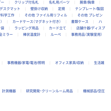
ダー
クリップ付名札
名札用パーツ
腕章/胸章
 デスクマット
壁掛け収納
定規
テンプレート/製図
/科学工作
その他 ファイル用リフィル
その他 プレゼン
）
カードケース（マグネット付き）
書類ケース
ハ
ク袋
ラッピング用品
カード立て
店舗什器/ディスプ
全ミラー
棒状温度計
ルーペ
事務用品（実験室用）
事務機器/家電/電池/照明
オフィス家具/収納
生活雑
計測機器
研究開発・クリーンルーム用品
機械部品/空圧