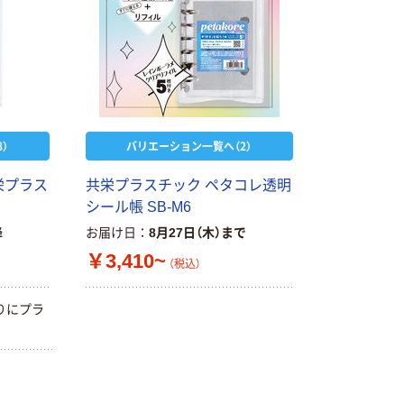
）
バリエーション一覧へ（2）
栄プラス
共栄プラスチック ペタコレ透明
シール帳 SB-M6
降
お届け日
8月27日（木）まで
￥3,410~
（税込）
りにプラ