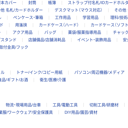
製本カバー
封筒
帳簿
ストラップ付名札/IDカードホル
他 名札/カードホルダー
デスクマット（マウス対応）
その他
ル
ペンケース・筆箱
工作用品
学習用品
理科/技術
ド
用箋挟
カードケース（ハード）
カードケース（ソフト
ー
アクア用品
バッグ
薬袋/服薬指導用品
チャッ
プスタンド
店舗備品/店舗消耗品
イベント・装飾用品
安
取付金具/フック
イル
トナー/インク/コピー用紙
パソコン/周辺機器/メディア
食品/ギフト/お酒
衛生/医療/介護
物流・現場用品/台車
工具/電動工具
切削工具/研磨材
業服/ワークウェア/安全保護具
DIY用品/園芸/資材