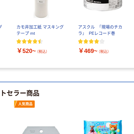
￥460~
￥528~
（税込）
（税込）
リサイクル100
芯あり FSC認
証
オリジナル
オリジナル
乾電池 単4
アスクル プラス
グ
カモ井加工紙 マスキング
アスクル 「現場のチカ
形 アルカリ乾
チックグローブ
テープ mt
ラ」 PEレコード巻
電池 北欧パッ
粉なし（パウダ
ケージ アスク
ーフリー）
￥140~
￥398~
（税込）
（税込）
￥520~
￥469~
ルオリジナル
（税込）
（税込）
富士フイルム
オリジナル
instax mini13
アスクルオリジ
INS MINI 13
ナル ラミネー
￥12,100~
トフィルム A4
（税込）
サイズ
ストセラー商品
￥458~
（税込）
100μ（ミクロン）
本気プライス
人気商品
本気プライス
大塚製薬工場
ペーパータオル
経口補水液 オー
中判 再生紙
エスワン（OS-1）
100％ 200枚
￥159~
（税込）