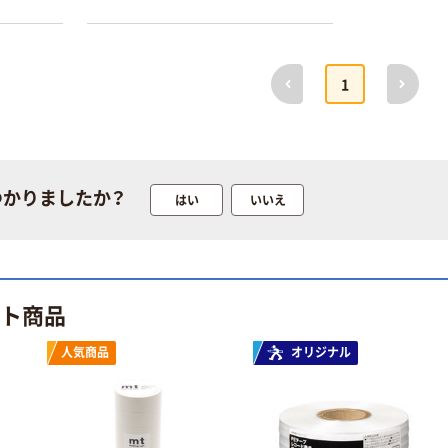
前へ
次へ
1
つかりましたか？
はい
いいえ
本気プライス
オリジナル
アスクル はたら
アスクル 「現場
く ふせん
のチカラ」 養生
50×15mm
テープ
￥386~
￥358~
（税込）
（税込）
ット商品
本気プライス
オリジナル
人気商品
オリジナル
トイレットペー
サントリー 伊右
パー ダブル60
衛門 「お茶、どう
ｍ 再生紙
ぞ。」 緑茶
100% 6ロール