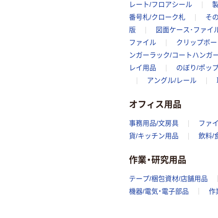
レート/フロアシール
番号札/クローク札
その
版
図面ケース･ファイ
ファイル
クリップボー
ンガーラック/コートハンガ
レイ用品
のぼり/ポッ
アングル/レール
オフィス用品
事務用品/文房具
ファ
貨/キッチン用品
飲料/
作業・研究用品
テープ/梱包資材/店舗用品
機器/電気・電子部品
作