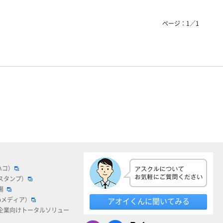
ページ：
1
／
1
ハコ）
スタンプ）
場
bメディア）
アオイくんに聞いてみる
企業向けトータルソリュー