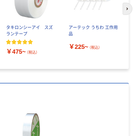
本気プライス
次の
本気プライス
アスクル セロハ
トイレットペー
ンテープ
パー シングル
タキロンシーアイ スズ
アーテック うちわ 工作用
今
120ｍ 再生紙
￥216~
ランテープ
品
プ
（税込）
100% 6ロール
￥470~
（税込）
￥225~
￥
リサイクル100
（税込）
￥475~
本気プライス
芯あり FSC認
（税込）
証
アスクル トイ
レのおそうじシ
ート 大王製紙
共同企画 トイ
￥330~
（税込）
レクリーナー
トイレシート
オリジナル
本気プライス
アスクル フラッ
トファイル エコ
ノミータイプ
A4タテ(コクヨ
￥115~
（税込）
製造）