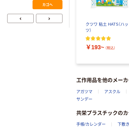
0.22mm 布テー
￥145~
（税込）
カゴへ
プ
クツワ 粘土 HATS（ハッ
ツ）
￥193~
（税込）
工作用品を他のメーカ
アガツマ
アスクル
サンデー
共栄プラスチックのカ
手帳/カレンダー
下敷