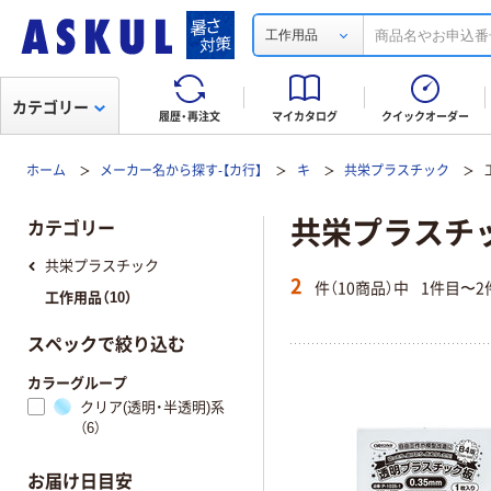
工作用品
カテゴリー
履歴・再注文
マイカタログ
クイックオーダー
ホーム
メーカー名から探す-【カ行】
キ
共栄プラスチック
共栄プラスチ
カテゴリー
共栄プラスチック
2
件（10商品）中
1件目〜2
工作用品（10）
スペックで絞り込む
カラーグループ
クリア(透明・半透明)系
（6）
お届け日目安