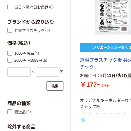
当日〜翌々日お届け（8)
ブランドから絞り込む
共栄プラスチック（8）
価格（税込）
バリエーション一覧へ（8
1000円未満（4）
透明プラスチック板 共
2000円～3999円（6）
チック
〜
円
お届け日
8月11日（火）以
￥177~
検索
（税込）
オリジナルキーホルダー作
商品の種類
スチック板
直送品（2）
除外する商品