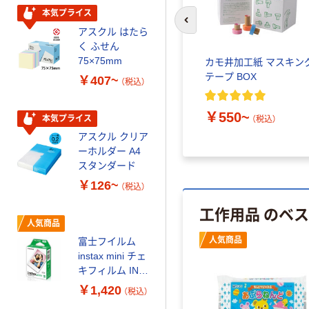
￥140~
（税込）
ルオリジナル
本気プライス
前のスライドへ
アスクル はたら
本気プライス
く ふせん
ティッシュペー
75×75mm
ちわキ
パリオシール 恐竜 動
カモ井加工紙 マスキン
パー ボックス
物 昆虫 シール
テープ BOX
￥407~
（税込）
150組 5箱入 ア
スクル スマート
￥218~
￥328~
（税込）
）
（税込）
￥550~
コンパクト ビ
本気プライス
（税込）
ビッド PEFC認
アスクル クリア
証
オリジナル
ーホルダー A4
コピー用紙 マ
スタンダード
ルチペーパー
￥126~
（税込）
スーパーエコノ
ミー+
工作用品 のベ
￥149~
（税込）
人気商品
人気商品
富士フイルム
本気プライス
instax mini チェ
【ガムテープ】ア
キフィルム INS
スクル 現場のチ
MINI JP1 1パッ
￥1,420
（税込）
カラ 厚さ
ク（10枚入り）