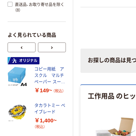
直送品、お取り寄せ品を除く
（8）
よく見られている商品
お探しの商品は見
オリジナル
オリジナル
コピー用紙 ア
ゴミ袋 エコノミ
スクル マルチ
ータイプ 乳白半
ペーパー スーパ
透明 高密度タイ
ーホワイト+
プ 詰替用 バイ
￥149~
￥616~
（税込）
（税込）
工作用品 のヒ
オマス素材10％
配合
タカラトミー ベ
オリジナル
イブレード
乾電池 単3
￥1,400~
形 アルカリ乾
（税込）
電池 北欧パッ
ケージ アスク