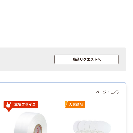
商品リクエストへ
本気プライス
本気プライス
アスクル はたら
キングジム テプ
く ふせん 付箋
ラ TEPRA
75×25mm
PRO【純正】テー
プ 白ラベル
￥377~
￥914~
（税込）
（税込）
ページ：
1
／
5
12mm幅 （黒文
字）
富士フイルム チ
本気プライス
本気プライス
人気商品
ェキ専用フィル
ニチバン セロテ
ム INSTAX MINI
ープ 大巻
WW2
￥1,580~
￥124~
（税込）
（税込）