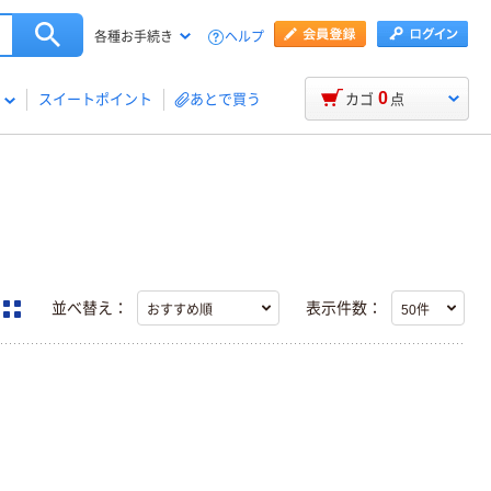
ヘルプ
各種お手続き
0
スイートポイント
あとで買う
カゴ
点
並べ替え：
表示件数：