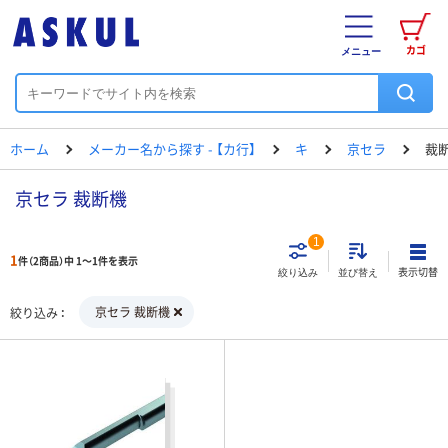
カゴ
メニュー
ホーム
メーカー名から探す - 【カ行】
キ
京セラ
裁
京セラ 裁断機
1
1
件（2商品）中 1～1件を表示
表示切替
絞り込み
並び替え
京セラ 裁断機
絞り込み