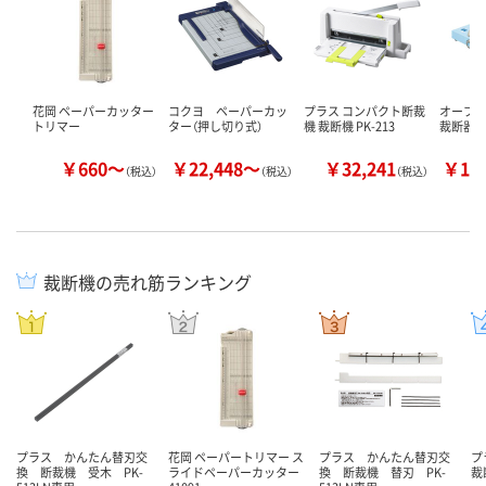
花岡 ペーパーカッター
コクヨ ペーパーカッ
プラス コンパクト断裁
オープン
トリマー
ター（押し切り式）
機 裁断機 PK-213
裁断器
￥660～
￥22,448～
￥32,241
￥16
（税込）
（税込）
（税込）
裁断機の売れ筋ランキング
プラス かんたん替刃交
花岡 ペーパートリマー ス
プラス かんたん替刃交
プ
換 断裁機 受木 PK-
ライドペーパーカッター
換 断裁機 替刃 PK-
裁