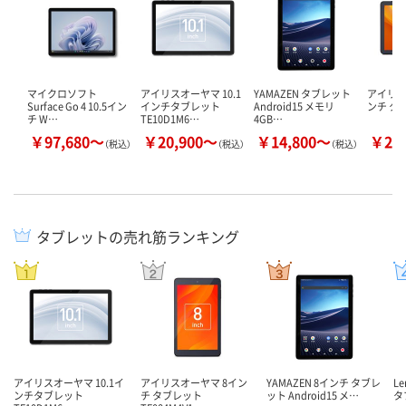
マイクロソフト
アイリスオーヤマ 10.1
YAMAZEN タブレット
アイリス
Surface Go 4 10.5イン
インチタブレット
Android15 メモリ
ンチ タ
チ W…
TE10D1M6…
4GB…
￥97,680～
￥20,900～
￥14,800～
￥23
（税込）
（税込）
（税込）
タブレットの売れ筋ランキング
アイリスオーヤマ 10.1イ
アイリスオーヤマ 8イン
YAMAZEN 8インチ タブレ
L
ンチタブレット
チ タブレット
ット Android15 メ…
タ