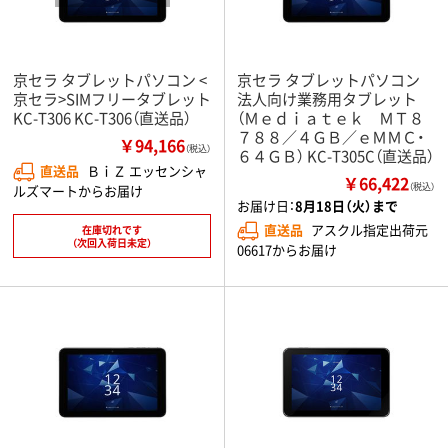
京セラ タブレットパソコン <
京セラ タブレットパソコン
京セラ>SIMフリータブレット
法人向け業務用タブレット
KC-T306 KC-T306（直送品）
（Ｍｅｄｉａｔｅｋ ＭＴ８
７８８／４ＧＢ／ｅＭＭＣ・
￥94,166
（税込）
６４ＧＢ） KC-T305C（直送品）
直送品
ＢｉＺ エッセンシャ
￥66,422
（税込）
ルズマートからお届け
お届け日：
8月18日（火）まで
直送品
アスクル指定出荷元
在庫切れです
（次回入荷日未定）
06617からお届け