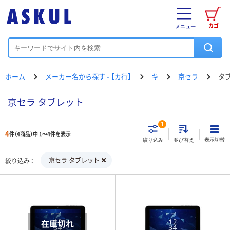
カゴ
メニュー
ホーム
メーカー名から探す - 【カ行】
キ
京セラ
タ
京セラ タブレット
1
4
件（4商品）中 1～4件を表示
表示切替
絞り込み
並び替え
京セラ タブレット
絞り込み