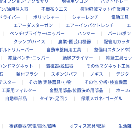
台オプション・アクセサリ
現場用ワゴン
バット/トレー
ン/油用注入器
不織布ウエス
疲労軽減マット/作業用マ
ドライバー
ポリッシャー
シャーレンチ
電動工具
ー
エアーダスターガン
エアーインパクトレンチ
エ
ペンチ/プライヤー/ニッパー
ハンマー
バール/ポン
ト
クランプ/バイス
農業・園芸用機器
配管用カッタ
ボルトリムーバー
自動車整備用工具
整備用スタンド/補
絶縁ペンチ・ニッパー
絶縁プライヤー
絶縁工具セッ
ハンドマグネット
着磁器/脱磁器
その他マグネット工具
石
軸付ブラシ
スポンジバフ
ノギス
デジタ
テスター
その他 実験器具・小物
その他 分析・検査機器
工業用フィルター
金型用部品/位置決め用部品
ホース/
自動車部品
タイヤ・足回り
保護メガネ・ゴーグル
事務機器/家電/電池/照明
オフィス家具/収納
生活雑