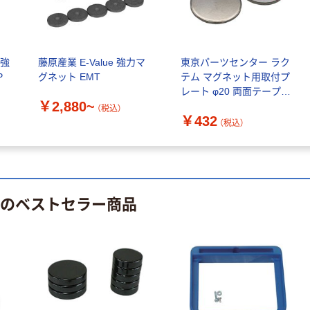
ト 粉なし（パ
ウダーフリー）
本気プライス
本気プライス
嬬恋銘水 ナチュ
ペーパータオル
 強
藤原産業 E-Value 強力マ
東京パーツセンター ラク
ラルミネラルウ
小判・シングル
P
グネット EMT
テム マグネット用取付プ
ォーター 500ml
再生紙 200枚
レート φ20 両面テープ付
キャップシール
FSC認証紙 アス
￥1,037~
￥143~
（税込）
￥2,880~
MPD20 1袋(2個) 471-
付き／2Lラベル
クルオリジナル
（税込）
（税込）
￥432
9783（直送品）
レス 10本
（税込）
本気プライス
オリジナル
ティッシュペー
スズラン 酒精綿
パー ボックス
G バルクタイプ
モカ 200組 5個
指定医薬部外品
 のベストセラー商品
アスクル オリジ
￥428~
（税込）
ナルティッシュ
￥140~
（税込）
PEFC認証
オリジナル
人気商品
【アスクル限定】
サントリー 天然
ファーストレイ
水 ミネラルウォ
ト ニトリルグ
ーター ペットボ
ローブ ブル
￥698~
（税込）