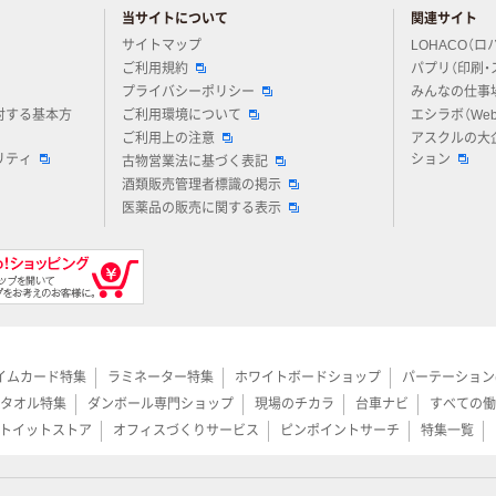
当サイトについて
関連サイト
アスクルについてお気軽にご質問ください
サイトマップ
LOHACO（ロ
ご利用規約
パプリ（印刷・
プライバシーポリシー
みんなの仕事
対する基本方
ご利用環境について
エシラボ（We
ご利用上の注意
アスクルの大
リティ
ション
古物営業法に基づく表記
酒類販売管理者標識の掲示
医薬品の販売に関する表示
イムカード特集
ラミネーター特集
ホワイトボードショップ
パーテーション
タオル特集
ダンボール専門ショップ
現場のチカラ
台車ナビ
すべての働
トイットストア
オフィスづくりサービス
ピンポイントサーチ
特集一覧