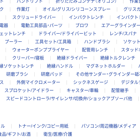
ト
ハンドリフト
折りたたみコンテナ（オリコン）
作業
ク
作業灯
オイル/グリス/シリコーンスプレー
グリスガ
スクリュードライバー
インパクトレンチ
インパクト
電器
電動工具部品・パーツ
ブロワ
エアーグラインダ
ェットレンチ
ドライバー/ドライバービット
レンチ/スパナ
プーラー
工具セット/工具箱
ハンドブラシ
ソケッ
ウォーターポンププライヤー
配管用レンチ
スタッド
クリーパー/寝板
絶縁ドライバー
絶縁トルクレンチ
縁ソケットレンチ
絶縁ハンドル
マグネットホルダー
研磨ブラシ
研磨パッド
その他サンダー・グラインダー砥
ス
外側マイクロメーター
シックネスゲージ
デジタル
スプロケット/アイドラー
キャスター/車輪
配管継手
スピードコントローラ/サイレンサ/切換弁/ショックアブソーバ他
イル
トナー/インク/コピー用紙
パソコン/周辺機器/メディア
食品/ギフト/お酒
衛生/医療/介護