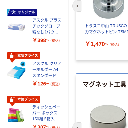
前のスライドへ
オリジナル
本気プライス
アスクル プラス
トイレットペー
トラスコ中山 TRUSCO
チックグローブ
パー ダブル60
力マグネットピン TSM
粉なし（パウダ
ｍ 再生紙
ーフリー）
100% 6ロール
￥398~
￥446~
（税込）
（税込）
￥1,470~
リサイクル100
（税込）
芯あり FSC認
証
本気プライス
本気プライス
アスクル クリア
アスクル 耳にや
ーホルダー A4
さしい やわらか
スタンダード
いマスク
マグネット工具
￥126~
￥458~
（税込）
（税込）
本気プライス
本気プライス
ティッシュペー
トイレットペー
パー ボックス
パー シングル
150組 5箱入 ア
120ｍ 再生紙
スクル スマート
100% 6ロール
￥307~
￥455~
（税込）
（税込）