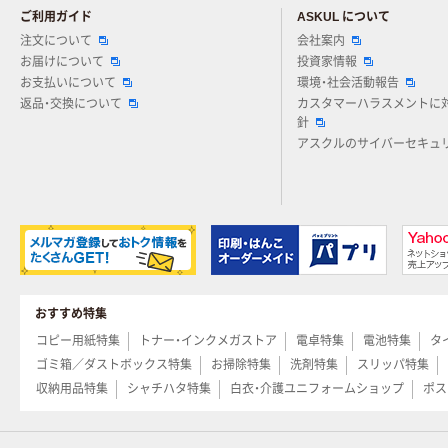
ご利用ガイド
ASKUL について
注文について
会社案内
お届けについて
投資家情報
お支払いについて
環境・社会活動報告
返品・交換について
カスタマーハラスメントに
針
アスクルのサイバーセキュ
おすすめ特集
コピー用紙特集
トナー・インクメガストア
電卓特集
電池特集
タ
ゴミ箱／ダストボックス特集
お掃除特集
洗剤特集
スリッパ特集
収納用品特集
シャチハタ特集
白衣・介護ユニフォームショップ
ポス