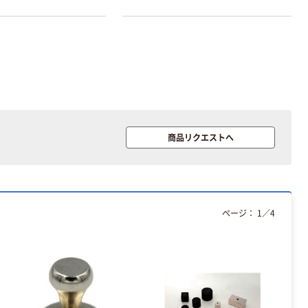
商品リクエストへ
ページ：
1
／
4
本気プライス
オリジナル
アスクル トイ
コピー用紙 ア
レのおそうじシ
スクル マルチ
ート 大王製紙
ペーパー スーパ
共同企画 トイ
ーホワイト+
￥330~
￥149~
（税込）
（税込）