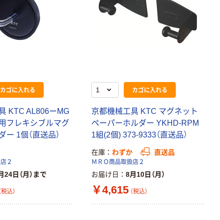
カゴに入れる
カゴに入れる
KTC AL806ーMG
京都機械工具 KTC マグネット
ト用フレキシブルマグ
ペーパーホルダー YKHD-RPM
ー 1個（直送品）
1組(2個) 373-9333（直送品）
在庫
わずか
直送品
扱店２
ＭＲＯ商品取扱店２
月24日（月）まで
お届け日
8月10日（月）
￥4,615
（税込）
（税込）