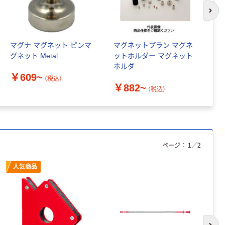
レクリーナー
トイレシート
次の
オリジナル
本気プライス
オリジナル
【ガムテープ】ア
アスクル プラス
マグナ マグネット ピンマ
マグネットプラン マグネ
マ
スクル 現場のチ
チックグローブ
グネット Metal
ットホルダー マグネット
ホ
カラ 厚さ
粉なし（パウダ
ホルダ
0.22mm 布テー
ーフリー）
￥145~
￥398~
（税込）
（税込）
￥609~
￥
プ
（税込）
￥882~
（税込）
本気プライス
アスクル クリア
ーホルダー A4
スタンダード
ページ：
1
／
2
￥126~
（税込）
人気商品
本気プライス
ティッシュペー
パー ボックス
150組 5箱入 ア
スクル スマート
￥307~
（税込）