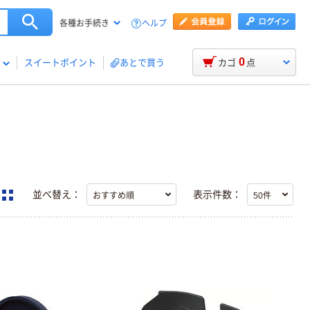
ヘルプ
各種お手続き
0
スイートポイント
あとで買う
カゴ
点
並べ替え：
表示件数：