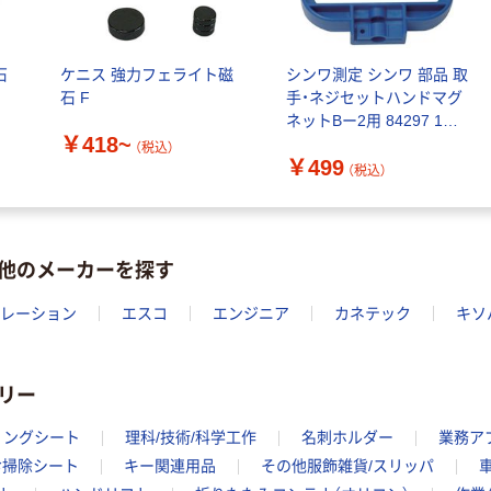
トル
ー 粉なし（パ
￥686~
（税込）
ウダーフリー）
オリジナル
石
ケニス 強力フェライト磁
シンワ測定 シンワ 部品 取
本気プライス
アスクル 検査用
石 F
手・ネジセットハンドマグ
ファーストレイ
ディスポパンツ
ネットBー2用 84297 1組
ト ホワイト紙コ
￥96~
￥418~
799-0863（直送品）
（税込）
（税込）
ップ
￥499
（税込）
￥374~
（税込）
他のメーカーを探す
ポレーション
エスコ
エンジニア
カネテック
キソ
リー
ィングシート
理科/技術/科学工作
名刺ホルダー
業務ア
お掃除シート
キー関連用品
その他服飾雑貨/スリッパ