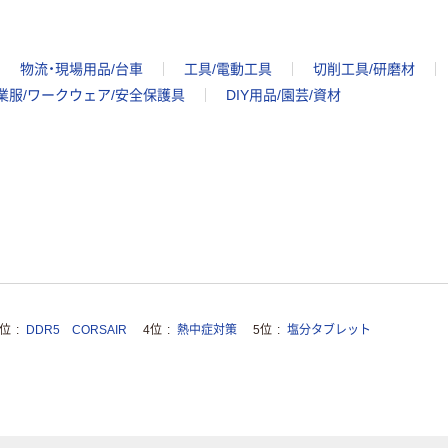
物流・現場用品/台車
工具/電動工具
切削工具/研磨材
業服/ワークウェア/安全保護具
DIY用品/園芸/資材
3位
DDR5 CORSAIR
4位
熱中症対策
5位
塩分タブレット