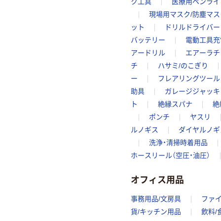
ク工具
医療用ペンライ
現場用マスク/防塵マス
ット
ドリルドライバー
バッテリー
電動工具充
アードリル
エアーラチ
チ
ハサミ/のこぎり
ー
フレアリングツール
助具
ガレージジャッキ
ト
絶縁スパナ
絶
ポンチ
ヤスリ
ルノギス
ダイヤルノギ
洗浄・清掃時着用品
ホースリール（空圧・油圧）
オフィス用品
事務用品/文房具
ファ
貨/キッチン用品
飲料/