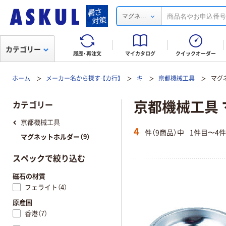
...
マグネ
カテゴリー
履歴・再注文
マイカタログ
クイックオーダー
ホーム
メーカー名から探す-【カ行】
キ
京都機械工具
マグ
京都機械工具
カテゴリー
京都機械工具
4
件（9商品）中
1件目〜4
マグネットホルダー（9）
スペックで絞り込む
磁石の材質
フェライト（4）
原産国
香港（7）