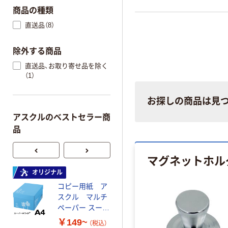
商品の種類
直送品（8）
除外する商品
直送品、お取り寄せ品を除く
（1）
お探しの商品は見
アスクルのベストセラー商
品
マグネットホル
オリジナル
オリジナル
コピー用紙 ア
コピー用紙 マ
スクル マルチ
ルチペーパー
ペーパー スーパ
スーパーエコノ
ーホワイト+
ミー+
￥149~
￥149~
（税込）
（税込）