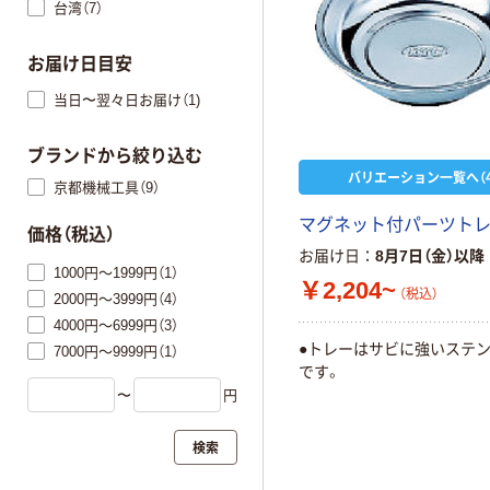
台湾（7）
お届け日目安
当日〜翌々日お届け（1)
ブランドから絞り込む
バリエーション一覧へ（4
京都機械工具（9）
マグネット付パーツト
価格（税込）
お届け日
8月7日（金）以降
1000円～1999円（1）
￥2,204~
（税込）
2000円～3999円（4）
4000円～6999円（3）
●トレーはサビに強いステ
7000円～9999円（1）
です。
〜
円
検索