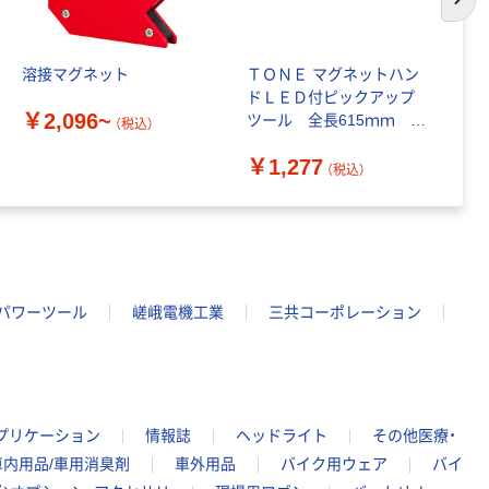
次の
コンパクト ビ
ビッド PEFC認
証
本気プライス
溶接マグネット
ＴＯＮＥ マグネットハン
マ
ペーパータオル
ドＬＥＤ付ピックアップ
グ
中判 再生紙
￥2,096~
ツール 全長615ｍｍ マ
（税込）
100％ 200枚
￥
グネット径13ｍｍ PT02
FSC認証 シング
￥149~
￥1,277
1本
（税込）
（税込）
ル 大王製紙共同
企画 オリジナル
パワーツール
嵯峨電機工業
三共コーポレーション
プリケーション
情報誌
ヘッドライト
その他医療・
車内用品/車用消臭剤
車外用品
バイク用ウェア
バイ