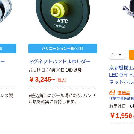
）
バリエーション一覧へ（3）
レー
マグネットハンドルホルダー
京都機械工具 
お届け日
8月10日（月）以降
LEDライ
￥3,245~
（税込）
ネットホルダ
直送品
ンレス製
●差込角部にボール溝があり、ハンド
作業工具等取
ル類を確実に保持します。
お届け日
8
￥1,956