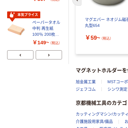
前のスライドへ
コンパクト ビ
リサイクル100
ビッド PEFC認
芯あり FSC認
証
証
本気プライス
期間限定価格
（アルニ
シンワ測定 シンワ マグネ
マグエバー ネオジム磁
ペーパータオル
アスクル プラ
） 円形
ットT型
丸型654
中判 再生紙
スチックグロー
100％ 200枚
ブ 薄手 粉な
￥3,058~
￥59~
（税込）
（税込）
FSC認証 シング
し（パウダーフ
￥149~
￥298~
（税込）
（税込）
）
ル 大王製紙共同
リー）
企画 オリジナル
マグネットホルダーを
旭金属工業
MSTコー
ジェフコム
シンワ測定
京都機械工具のカテゴ
カッティングマシン/カッテ
介護施設用家具/備品