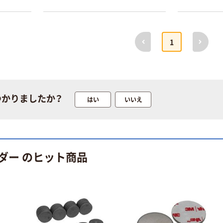
前へ
次へ
1
つかりましたか？
はい
いいえ
ダー のヒット商品
本気プライス
オリジナル
蛍光オプテック
【アスクル限定】
ス1(アスクル限
ファーストレイ
定モデル) 蛍光
ト ニトリルグ
ペン ゼブラ
ローブ ホワイ
￥52~
￥698~
（税込）
（税込）