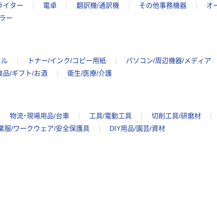
ライター
電卓
翻訳機/通訳機
その他事務機器
オ
ラー
イル
トナー/インク/コピー用紙
パソコン/周辺機器/メディア
食品/ギフト/お酒
衛生/医療/介護
物流・現場用品/台車
工具/電動工具
切削工具/研磨材
業服/ワークウェア/安全保護具
DIY用品/園芸/資材