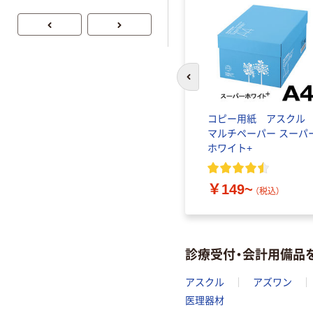
ト 粉なし（パ
ウダーフリー）
前のスライドへ
コピー用紙 アスク
マルチペーパー スーパ
ホワイト+
￥149~
（税込）
診療受付・会計用備品
アスクル
アズワン
医理器材