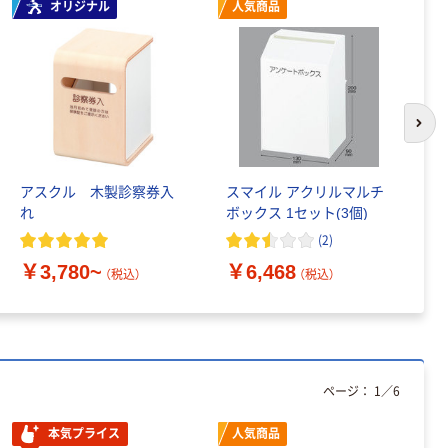
オリジナル
人気商品
次の
アスクル 木製診察券入
スマイル アクリルマルチ
ア
れ
ボックス 1セット(3個)
ビ
(
2
)
￥
￥3,780~
￥6,468
（税込）
（税込）
ページ：
1
／
6
本気プライス
人気商品