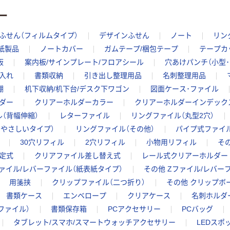
ー
ふせん（フィルムタイプ）
デザインふせん
ノート
リン
紙製品
ノートカバー
ガムテープ/梱包テープ
テープカ
板
案内板/サインプレート/フロアシール
穴あけパンチ（小型･
入れ
書類収納
引き出し整理用品
名刺整理用品
棚
机下収納/机下台/デスク下ワゴン
図面ケース･ファイル
ダー
クリアーホルダーカラー
クリアーホルダーインデック
（背幅伸縮）
レターファイル
リングファイル（丸型2穴）
やさしいタイプ）
リングファイル（その他）
パイプ式ファイル
30穴リフィル
2穴リフィル
小物用リフィル
そ
定式
クリアファイル差し替え式
レール式クリアーホルダー
ァイル/レバーファイル（紙表紙タイプ）
その他 Zファイル/レバー
用箋挟
クリップファイル（二つ折り）
その他 クリップボ
書類ケース
エンベロープ
クリアケース
名刺ホルダ
ファイル）
書類保存箱
PCアクセサリー
PCバッグ
タブレット/スマホ/スマートウォッチアクセサリー
LEDスポ