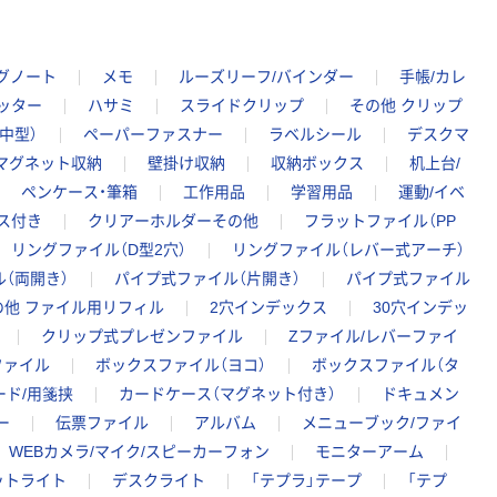
グノート
メモ
ルーズリーフ/バインダー
手帳/カレ
ッター
ハサミ
スライドクリップ
その他 クリップ
中型）
ペーパーファスナー
ラベルシール
デスクマ
マグネット収納
壁掛け収納
収納ボックス
机上台/
ペンケース・筆箱
工作用品
学習用品
運動/イベ
ス付き
クリアーホルダーその他
フラットファイル（PP
リングファイル（D型2穴）
リングファイル（レバー式アーチ）
（両開き）
パイプ式ファイル（片開き）
パイプ式ファイル
の他 ファイル用リフィル
2穴インデックス
30穴インデッ
クリップ式プレゼンファイル
Zファイル/レバーファイ
ファイル
ボックスファイル（ヨコ）
ボックスファイル（タ
ード/用箋挟
カードケース（マグネット付き）
ドキュメン
ー
伝票ファイル
アルバム
メニューブック/ファイ
WEBカメラ/マイク/スピーカーフォン
モニターアーム
ットライト
デスクライト
「テプラ」テープ
「テプ