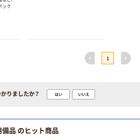
ボック
期間限定価格
本気プライス
前へ
次へ
1
アスクル プラ
アスクル 耳にや
スチックグロー
さしい やわらか
ブ 薄手 粉な
いマスク
し（パウダーフ
￥298~
￥458~
（税込）
（税込）
リー）
つかりましたか？
はい
いいえ
本気プライス
ペーパータオル
小判・シングル
再生紙 200枚
FSC認証紙 アス
用備品 のヒット商品
￥143~
（税込）
クルオリジナル