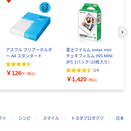
次の
アスクル クリアーホルダ
富士フイルム instax mini
ゴ
ー A4 スタンダード
チェキフィルム INS MINI
乳
JP1 1パック（10枚入り）
詰
1
(
14
)
￥126~
（税込）
￥1,420
￥
（税込）
クト
シンビ
スマイル
トヨダプロダクツ
日本