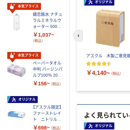
オリジナル
本気プライス
本気プライス
嬬恋銘水 ナチュ
ティッシュペー
ラルミネラルウ
パー ボックス
ォーター 500ml
モカ 200組 5個
キャップシール
アスクル オリジ
￥1,037~
￥428~
（税込）
付き／2Lラベル
ナルティッシュ
前のスライドへ
（税込）
レス 10本
PEFC認証
オリジナル
本気プライス
アスクル 木製ご意見
【アスクル限定】
ペーパータオル
ファーストレイ
中判 バージンパ
ト ニトリルグ
￥4,140~
（税込）
ルプ100％ 200
ローブ ブル
￥698~
（税込）
枚入 PEFC認証
ー 粉なし（パ
￥156~
（税込）
シングル アスク
ウダーフリー）
ルオリジナル
人気商品
オリジナル
サントリー 天然
【アスクル限定】
水 ミネラルウォ
よく見られてい
ファーストレイ
ーター ペットボ
ト ニトリルグ
トル
￥686~
（税込）
ローブ ホワイ
オリジナル
￥698~
（税込）