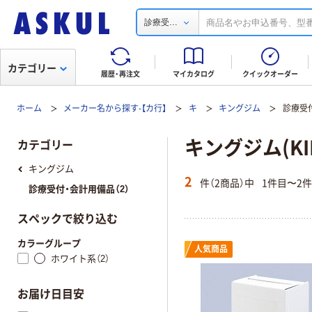
...
診療受
カテゴリー
履歴・再注文
マイカタログ
クイックオーダー
ホーム
メーカー名から探す-【カ行】
キ
キングジム
診療受
キングジム(KI
カテゴリー
キングジム
2
件（2商品）中
1件目〜2
診療受付・会計用備品（2）
スペックで絞り込む
カラーグループ
人気商品
ホワイト系（2）
お届け日目安