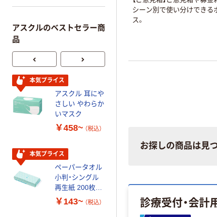
シーン別で使い分けできる
ス。
アスクルのベストセラー商
品
本気プライス
本気プライス
アスクル 耳にや
ファーストレイ
さしい やわらか
ト ホワイト紙コ
いマスク
ップ
￥458~
￥374~
（税込）
（税込）
お探しの商品は見
本気プライス
オリジナル
ペーパータオル
スズラン 酒精綿
小判・シングル
G バルクタイプ
再生紙 200枚
指定医薬部外品
FSC認証紙 アス
診療受付・会計
￥143~
￥140~
（税込）
（税込）
クルオリジナル