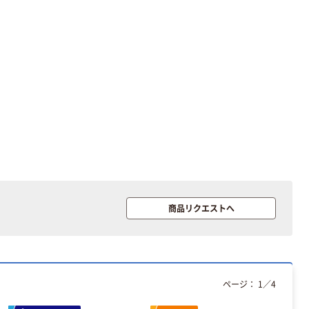
商品リクエストへ
ページ：
1
／
4