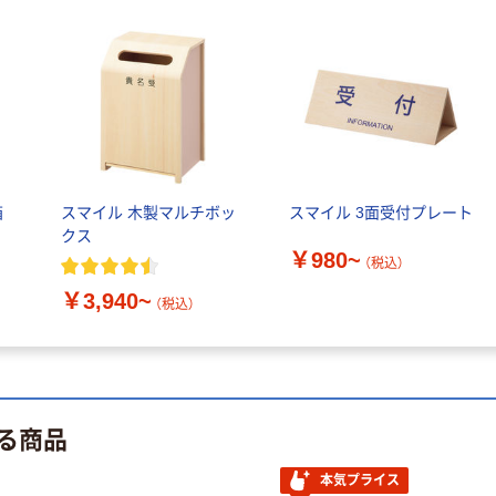
本気プライス
嬬恋銘水 ナチュ
ラルミネラルウ
ォーター 500ml
キャップシール
￥1,037~
付き／2Lラベル
（税込）
レス 10本
本気プライス
箱
スマイル 木製マルチボッ
スマイル 3面受付プレート
クス
ペーパータオル
￥980~
中判 バージンパ
（税込）
ルプ100％ 200
￥3,940~
（税込）
枚入 PEFC認証
￥156~
（税込）
シングル アスク
ルオリジナル
オリジナル
【アスクル限定】
る商品
ファーストレイ
ト ニトリルグ
ローブ ホワイ
本気プライス
￥698~
（税込）