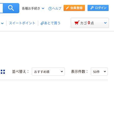
ヘルプ
各種お手続き
0
スイートポイント
あとで買う
カゴ
点
並べ替え：
表示件数：