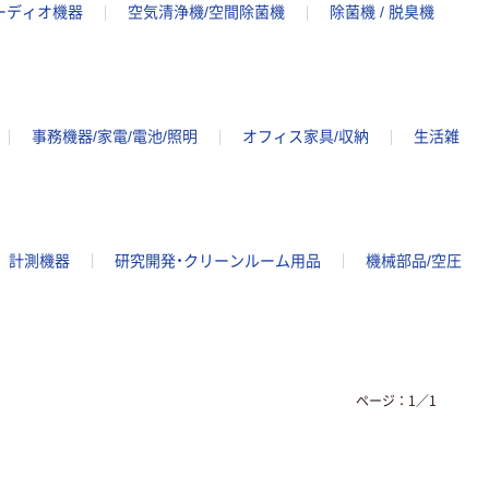
ーディオ機器
空気清浄機/空間除菌機
除菌機 / 脱臭機
事務機器/家電/電池/照明
オフィス家具/収納
生活雑
計測機器
研究開発・クリーンルーム用品
機械部品/空圧
ページ：
1
／
1