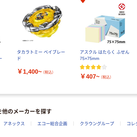
ト 粉なし（パ
ウダーフリー）
ル
タカラトミー ベイブレー
アスクル はたらく ふせん
ー
ド
75×75mm
￥1,400~
（税込）
￥407~
（税込）
を他のメーカーを探す
アネックス
エコー総合企画
クラウングループ
コレ