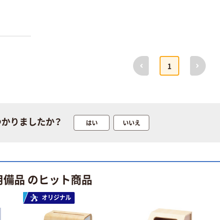
ツ コンセント
ツ サイズフリー
スタンド【OAタ
パンフレットス
ップは別売
タンド PS-740
￥13,900
￥27,800~
り】 ホワイ
（税込）
（税込）
ト 1台（直送
品）
カゴへ
トヨダプロダク
前へ
次へ
1
ツ クロスパー
ティション 伸
トヨダプロダク
縮型スクリー
ツ セパレートマ
￥32,990~
ン 高さ
グネットポケッ
（税込）
1529mm
ト
￥3,298~
つかりましたか？
はい
いいえ
トヨダプロダク
（税込）
ツ カルテラッ
クワゴン
￥24,500~
（税込）
用備品 のヒット商品
トヨダプロダク
オリジナル
ツ 樹脂ポケッ
ト付パンフレッ