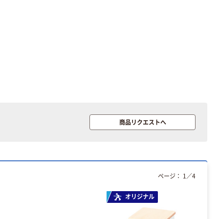
商品リクエストへ
ページ：
1
／
4
オリジナル