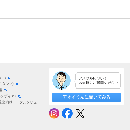
ハコ）
スタンプ）
場
bメディア）
アオイくんに聞いてみる
企業向けトータルソリュー