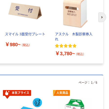
次の
スマイル 3面受付プレート
アスクル 木製診察券入
ス
れ
診
￥980~
（税込）
￥3,780~
￥
（税込）
ページ：
1
／
6
本気プライス
人気商品