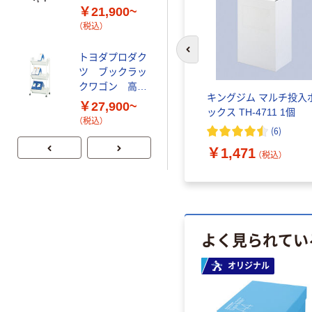
トスタンド
トヨダプロダク
￥21,900~
ツ メニュースタ
（税込）
ンドシリーズ
￥1,039~
前のスライドへ
トヨダプロダク
（税込）
ツ ブックラッ
クワゴン 高重
キングジム マルチ投入
量タイプ
トヨダプロダク
￥27,900~
ックス TH-4711 1個
ツ 折りたたみ傘
（税込）
(
6
)
立
￥28,600~
￥1,471
（税込）
（税込）
よく見られてい
オリジナル