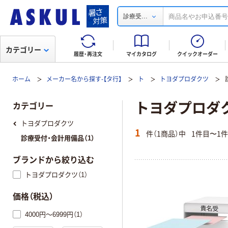
...
診療受
カテゴリー
履歴・再注文
マイカタログ
クイックオーダー
ホーム
メーカー名から探す-【タ行】
ト
トヨダプロダクツ
トヨダプロダ
カテゴリー
トヨダプロダクツ
1
件（1商品）中
1件目〜1
診療受付・会計用備品（1）
ブランドから絞り込む
トヨダプロダクツ（1）
価格（税込）
4000円～6999円（1）