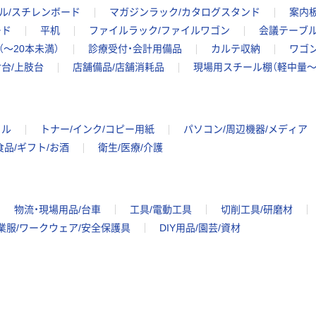
ル/スチレンボード
マガジンラック/カタログスタンド
案内
ード
平机
ファイルラック/ファイルワゴン
会議テーブル
～20本未満）
診療受付・会計用備品
カルテ収納
ワゴン
台/上肢台
店舗備品/店舗消耗品
現場用スチール棚（軽中量～
イル
トナー/インク/コピー用紙
パソコン/周辺機器/メディア
食品/ギフト/お酒
衛生/医療/介護
物流・現場用品/台車
工具/電動工具
切削工具/研磨材
業服/ワークウェア/安全保護具
DIY用品/園芸/資材