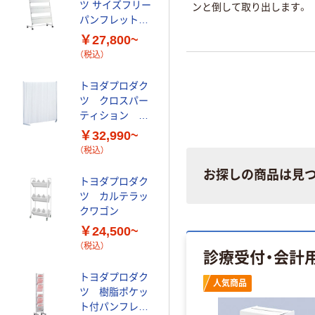
ツ サイズフリー
ツ 受付プレー
ンと倒して取り出します。
パンフレットス
ト 87036
タンド PS-740
￥27,800~
￥2,680
（税込）
（税込）
カゴへ
トヨダプロダク
ツ クロスパー
アズワン パンフ
ティション 伸
レットスタンド
縮型スクリー
￥32,990~
カタログスタン
ン 高さ
（税込）
ド
￥25,185~
1529mm
（税込）
お探しの商品は見
トヨダプロダク
ツ カルテラッ
Wi-fiサインプレ
クワゴン
ート SPT-W ト
￥24,500~
ヨダプロダクツ
（税込）
診療受付・会計
￥1,790
（税込）
トヨダプロダク
カゴへ
人気商品
ツ 樹脂ポケッ
ト付パンフレッ