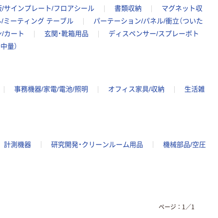
板/サインプレート/フロアシール
書類収納
マグネット収
/ミーティング テーブル
パーテーション/パネル/衝立（ついた
/カート
玄関・靴箱用品
ディスペンサー/スプレーボト
中量）
事務機器/家電/電池/照明
オフィス家具/収納
生活雑
計測機器
研究開発・クリーンルーム用品
機械部品/空圧
ページ：
1
／
1