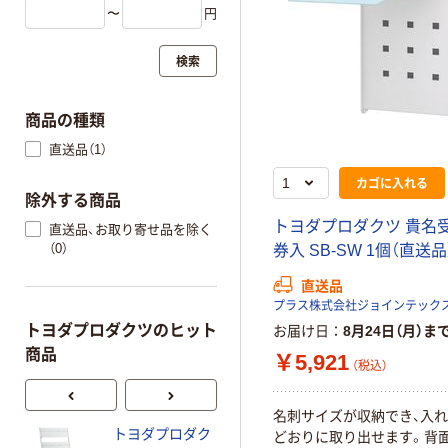
〜
円
検索
商品の種類
直送品（1）
カゴに入れる
除外する商品
トヨダプロダクツ 貴名受
直送品、お取り寄せ品を除く
（0）
券入 SB-SW 1個（直送品
直送品
トヨダプロダクツのヒット
お届け日
8月24日（月）ま
商品
￥5,921
（税込）
名刺サイズが収納でき、入
トヨダプロダク
トヨダプロダク
どおりに取り出せます。背