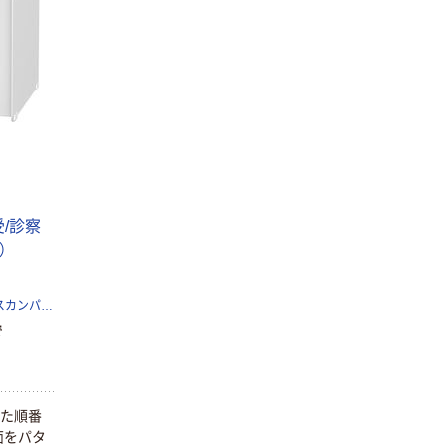
/診察
）
プラス株式会社ジョインテックスカンパニー
で
れた順番
トヨダプロダク
トヨダプロダク
面をパタ