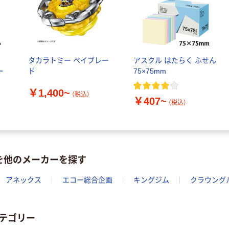
ル
タカラトミー ベイブレー
アスクル はたらく ふせん
ー
ド
75×75mm
￥1,400~
（税込）
￥407~
（税込）
を他のメーカーを探す
アネックス
エコー総合企画
キングジム
クラウング
テゴリー