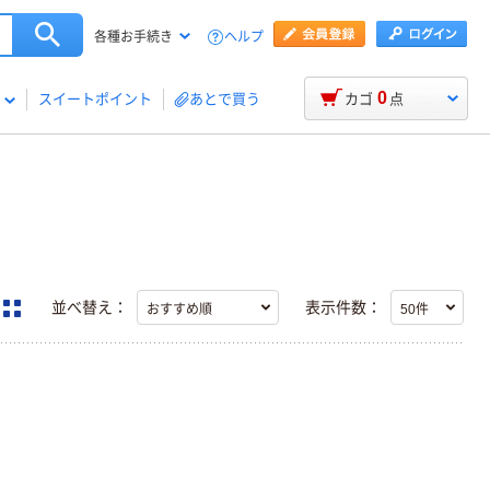
ヘルプ
各種お手続き
0
スイートポイント
あとで買う
カゴ
点
並べ替え：
表示件数：