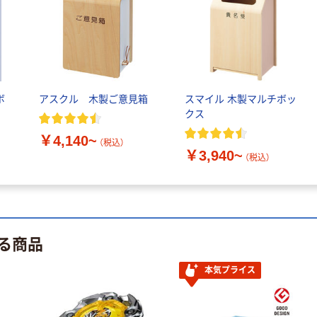
トスタンド
￥21,900~
（税込）
トヨダプロダク
ツ ブックラッ
クワゴン 高重
ボ
アスクル 木製ご意見箱
スマイル 木製マルチボッ
量タイプ
￥27,900~
クス
（税込）
￥4,140~
（税込）
￥3,940~
（税込）
る商品
本気プライス