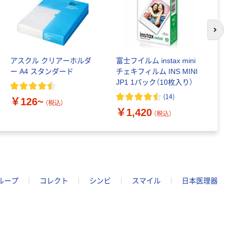
次の
アスクル クリアーホルダ
富士フイルム instax mini
ゴ
ー A4 スタンダード
チェキフィルム INS MINI
乳
JP1 1パック（10枚入り）
詰
1
(
14
)
￥126~
（税込）
￥1,420
￥
（税込）
ループ
コレクト
シンビ
スマイル
日本医理器