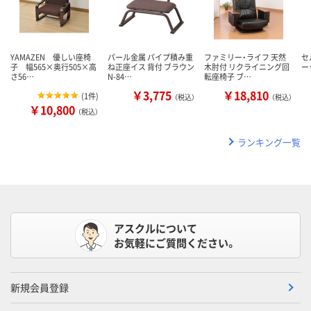
YAMAZEN 優しい座椅
パール金属 パイプ積み重
ファミリー・ライフ 天然
セ
子 幅565×奥行505×高
ね正座イス 背付 ブラウン
木肘付 リクライニング回
ー
さ56…
N-84…
転座椅子 ブ…
￥3,775
￥18,810
(
1件
)
（税込）
（税込）
￥10,800
（税込）
ランキング一覧
アスクルについて
お気軽にご質問ください。
新規会員登録