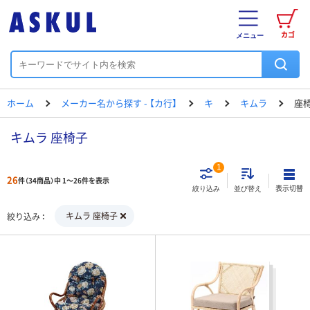
カゴ
メニュー
ホーム
メーカー名から探す - 【カ行】
キ
キムラ
座
キムラ 座椅子
1
26
件（34商品）中 1～26件を表示
表示切替
絞り込み
並び替え
キムラ 座椅子
絞り込み