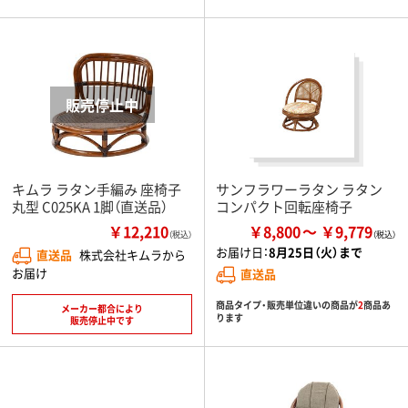
キムラ ラタン手編み 座椅子
サンフラワーラタン ラタン
丸型 C025KA 1脚（直送品）
コンパクト回転座椅子
￥12,210
￥8,800
￥9,779
（税込）
お届け日：
8月25日（火）まで
直送品
株式会社キムラから
お届け
直送品
商品タイプ・販売単位違いの商品が
2
商品あ
メーカー都合により
ります
販売停止中です