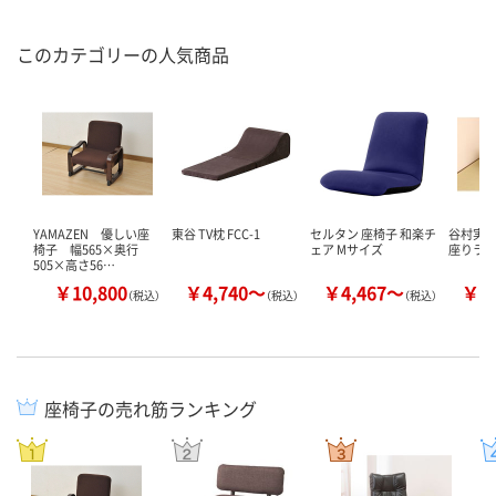
このカテゴリーの人気商品
YAMAZEN 優しい座
東谷 TV枕 FCC-1
セルタン 座椅子 和楽チ
谷村実業
椅子 幅565×奥行
ェア Mサイズ
座りラ
505×高さ56…
￥10,800
￥4,740～
￥4,467～
￥7
（税込）
（税込）
（税込）
座椅子の売れ筋ランキング