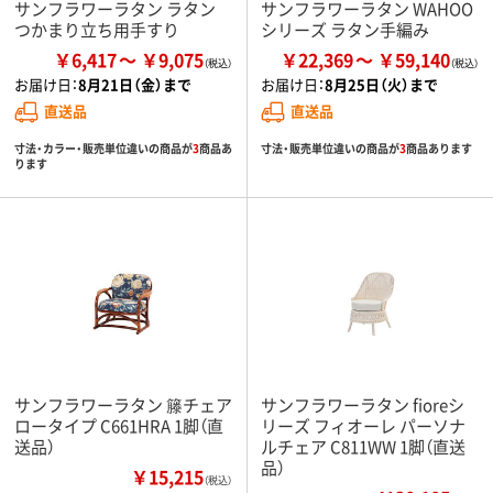
サンフラワーラタン ラタン
サンフラワーラタン WAHOO
つかまり立ち用手すり
シリーズ ラタン手編み
￥6,417
￥9,075
￥22,369
￥59,140
お届け日：
8月21日（金）まで
お届け日：
8月25日（火）まで
直送品
直送品
寸法・カラー・販売単位違いの商品が
3
商品あ
寸法・販売単位違いの商品が
3
商品あります
ります
サンフラワーラタン 籐チェア
サンフラワーラタン fioreシ
ロータイプ C661HRA 1脚（直
リーズ フィオーレ パーソナ
送品）
ルチェア C811WW 1脚（直送
品）
￥15,215
（税込）