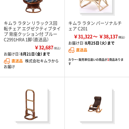
キムラ ラタン リラックス回
キムラ ラタン パーソナルチ
転チェア エグゼクティブタイ
ェア C201
プ 背座クッション付 ブルー
￥31,322
￥38,137
C2991HRA 1脚（直送品）
お届け日：
8月25日（火）まで
￥32,687
（税込）
直送品
お届け日：
8月21日（金）まで
カラー・販売単位違いの商品が
2
商品ありま
直送品
株式会社キムラから
す
お届け