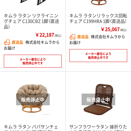
キムラ ラタン リクライニン
キムラ ラタンリラックス回転
グチェア C130CBZ 1脚（直送
チェア C199HRA 1脚（直送品）
品）
￥25,067
（税込）
￥22,187
（税込）
直送品
株式会社キムラから
直送品
株式会社キムラから
お届け
お届け
メーカー都合により
販売停止中です
メーカー都合により
販売停止中です
キムラ ラタン パパサンチェ
サンフラワーラタン 籐折りた