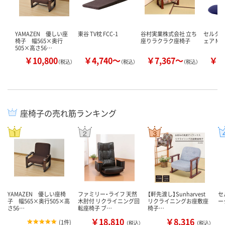
YAMAZEN 優しい座
東谷 TV枕 FCC-1
谷村実業株式会社 立ち
セルタン
椅子 幅565×奥行
座りラクラク座椅子
ェア M
505×高さ56…
￥10,800
￥4,740～
￥7,367～
￥4
（税込）
（税込）
（税込）
座椅子の売れ筋ランキング
YAMAZEN 優しい座椅
ファミリー・ライフ 天然
【軒先渡し】Sunharvest
セ
子 幅565×奥行505×高
木肘付 リクライニング回
リクライニングお座敷座
ー
さ56…
転座椅子 ブ…
椅子…
￥18,810
￥8,316
(
1件
)
（税込）
（税込）