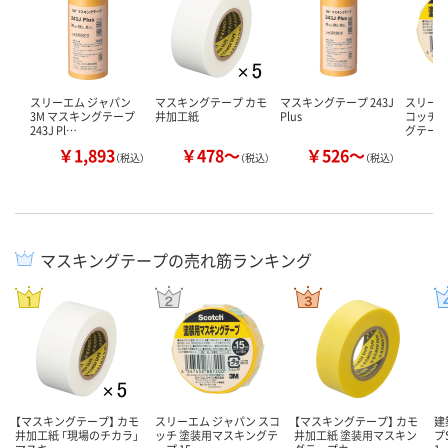
スリーエム ジャパン
マスキングテープ カモ
マスキングテープ 243J
スリーエ
3M マスキングテープ
井加工紙
Plus
コッチ 
243J Pl…
グテー
￥1,893
￥478～
￥526～
（税込）
（税込）
（税込）
マスキングテープの売れ筋ランキング
【マスキングテープ】 カモ
スリーエム ジャパン スコ
【マスキングテープ】 カモ
建
井加工紙 「現場のチカラ」
ッチ 塗装用マスキングテ
井加工紙 塗装用マスキン
プ