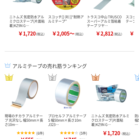
ニトムズ 気密防水アル
スコッチ[[（R）]]“耐熱ア
トラスコ中山 TRUSCO
スコッチ[
ミクロステープ(片面粘
ルミテープ”
スーパーアルミ箔粘着
テープ（
着)KZ9N G…
テープ ツヤ…
￥1,720
￥2,005～
￥2,812
￥1
（税込）
（税込）
（税込）
アルミテープの売れ筋ランキング
現場のチカラ アルミテー
プロセルフ アルミテープ
ニトムズ 気密防水アルミ
防
プ 光沢なし 幅50mm×長
S 幅50mm×長さ10m
クロステープ(片面粘
幅
さ10m…
J323…
着)KZ9N G…
…
￥1,720
(
6件
)
(
5件
)
（税込）