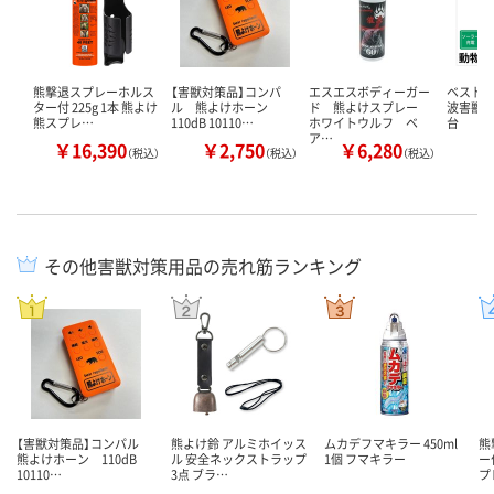
熊撃退スプレーホルス
【害獣対策品】コンパ
エスエスボディーガー
ベスト・
ター付 225g 1本 熊よけ
ル 熊よけホーン
ド 熊よけスプレー
波害獣撃退
熊スプレ…
110dB 10110…
ホワイトウルフ ベ
台
ア…
￥16,390
￥2,750
￥6,280
￥
（税込）
（税込）
（税込）
その他害獣対策用品の売れ筋ランキング
【害獣対策品】コンパル
熊よけ鈴 アルミホイッス
ムカデフマキラー 450ml
熊
熊よけホーン 110dB
ル 安全ネックストラップ
1個 フマキラー
ー
10110…
3点 ブラ…
プ