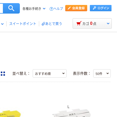
ヘルプ
各種お手続き
0
スイートポイント
あとで買う
カゴ
点
並べ替え：
表示件数：