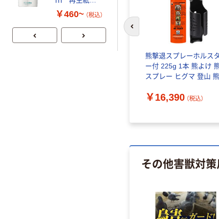
ｍ 再生紙
ォーター 500ml
100% 6ロール
キャップシール
￥460~
￥1,037~
（税込）
リサイクル100
付き／2Lラベル
（税込）
芯あり FSC認
レス 10本
前のスライドへ
証
クマなぜ
イカリ消毒 バードクリン
熊撃退スプレーホルス
スプレー 420ml 205691 1
ー付 225g 1本 熊よけ 
個
スプレー ヒグマ 登山 
策 ベアスプレー EPA 
￥1,588
￥16,390
種対応 SOG UDAP（直
（税込）
（税込）
品）
その他害獣対策