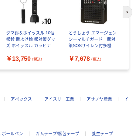
次の
クマ鈴＆ホイッスル 10個
とうしょう エマージェン
熊
熊鈴 熊よけ鈴 熊対策グッ
シーマルチガード 熊対
ッ
ズ ホイッスル カラビナ付
策SOSサイレン付多機能
(
き マグネット式消音機能
ソーラーバッテリー BG
ス
￥13,750
￥7,678
￥
付き KO425 RABLISS（直
ー110 1台
E
（税込）
（税込）
送品）
アペックス
アイスリー工業
アサノヤ産業
イ
 ボールペン
ガムテープ/梱包テープ
養生テープ