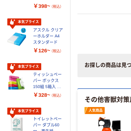
ーフリー）
ミー+
￥398~
￥149~
（税込）
（税込）
本気プライス
本気プライス
アスクル クリア
アスクル 耳にや
ーホルダー A4
さしい やわらか
スタンダード
いマスク
￥126~
￥458~
（税込）
（税込）
お探しの商品は見
本気プライス
期間限定価格
ティッシュペー
アスクル プラ
パー ボックス
スチックグロー
150組 5箱入 ア
ブ 薄手 粉な
スクル スマート
し（パウダーフ
￥328~
￥298~
（税込）
（税込）
その他害獣対策
コンパクト ビ
リー）
ビッド PEFC認
人気商品
証
本気プライス
本気プライス
トイレットペー
嬬恋銘水 ナチュ
パー ダブル60
ラルミネラルウ