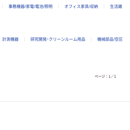
事務機器/家電/電池/照明
オフィス家具/収納
生活雑
計測機器
研究開発・クリーンルーム用品
機械部品/空圧
ページ：
1
／
1