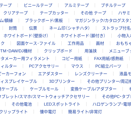
テープ
ビニールテープ
アルミテープ
ブチルテープ
クリアテープ
テープカッター
その他 テープ
ハサミ
ム/額縁
ブラックボード/黒板
マガジンラック/カタログスタ
封筒
伝票
ネーム印（シャチハタ）
ストラップ付名
ホワイトボード（壁掛け）
ホワイトボード（脚付き）
小物入
ック
図面ケース･ファイル
工作用品
画材
おもちゃ
TM・DAW/DJ機材
クリップボード
用箋挟
メニューブ
ンタメーカー用フィラメント
コピー用紙
FAX用紙/感熱紙
フィルター
PCアクセサリー
マウス
PC組立パーツ
スピーカーフォン
エアダスター
レンズクリーナー
液晶モ
ディスプレイケーブル
3Dプリンター
その他プリンター/周辺
連ケーブル
ケーブルモール
変換ケーブル/アダプター
タブレット/スマホ/スマートウォッチアクセサリー
その他PC・タ
その他電池
LEDスポットライト
ハロゲンランプ・電
クリップライト
懐中電灯
簡易ライト/非常灯