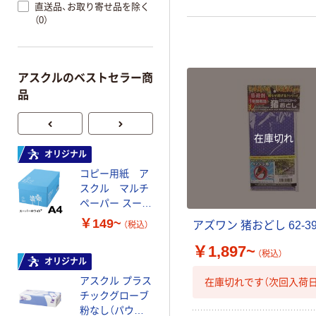
直送品、お取り寄せ品を除く
（0）
アスクルのベストセラー商
品
在庫切れ
オリジナル
本気プライス
コピー用紙 ア
ペーパータオル
スクル マルチ
中判 再生紙
ペーパー スーパ
100％ 200枚
ーホワイト+
FSC認証 シング
￥149~
￥149~
アズワン 猪おどし 62-39
（税込）
（税込）
ル 大王製紙共同
企画 オリジナル
￥1,897~
（税込）
オリジナル
オリジナル
アスクル プラス
コピー用紙 マ
在庫切れです（次回入荷日
チックグローブ
ルチペーパー
粉なし（パウダ
スーパーエコノ