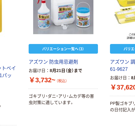
バリエーション一覧へ（3）
バリエ
アズワン 防虫用忌避剤
アズワン 
ットベイ
61-9627
お届け日
8月21日（金）まで
9 1パッ
お届け日
8
￥3,732~
（税込）
￥37,62
ゴキブリ・ダニ・アリ・ムカデ等の害
虫対策に適しています。
PP製ゴキブ
で
の日付記入