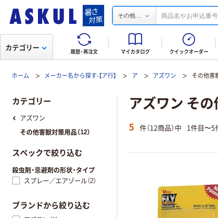
...
その他
カテゴリー
履歴・再注文
マイカタログ
クイックオーダー
ホーム
メーカー名から探す-【ア行】
ア
アズワン
その他害
アズワン そ
カテゴリー
アズワン
5
件（12商品）中
1件目〜5
その他害獣対策用品（12）
スペックで絞り込む
殺虫剤・忌避剤の形状・タイプ
スプレー／エアゾール（2）
ブランドから絞り込む