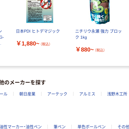
ン
日本PDI ヒトデマジック
ニチリウ永瀬 強力 ブロッ
G-
ク 1kg
￥1,880~
直
（税込）
￥880~
（税込）
他のメーカーを探す
ール
朝日産業
アーテック
アルミス
浅野木工所
油性マーカー・油性ペン
筆ペン
単色ボールペン
その他