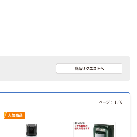
ーフリー）
￥398~
（税込）
本気プライス
アスクル クリア
ーホルダー A4
スタンダード
￥126~
（税込）
商品リクエストへ
本気プライス
ティッシュペー
パー ボックス
150組 5箱入 ア
スクル スマート
￥328~
（税込）
ページ：
1
／
6
コンパクト ビ
ビッド PEFC認
人気商品
証
本気プライス
トイレットペー
パー ダブル60