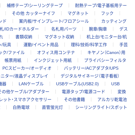
補修テープ/シーリングテープ
耐熱テープ/電子基板用テー
その他 カッターナイフ
マグネット
フック
ンド
案内板/サインプレート/フロアシール
カッティング
札/IDカードホルダー
名札用パーツ
腕章/胸章
デス
れ
書類収納
マグネット収納
机上台/モニター台/机
/玩具
運動/イベント用品
理科/技術/科学工作
手芸
ック/ファイル
オフィス用コンテナ
キヤノン（Canon）用
帳票用紙
インクジェット用紙
プライバシーフィルタ
PCスピーカー/オーディオ
バッテリー/ACアダプタ/UPS
ニター/液晶ディスプレイ
デジタルサイネージ（電子看板）
機器
LANケーブル
USBケーブル(USB2.0)
USB
その他ケーブル/アダプター
電源タップ/電源コード
変換
ブレット・スマホアクセサリー
その他書籍
アルカリ乾電池
球
白熱電球
直管蛍光灯
シーリングライト/スポット