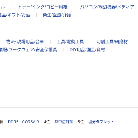
イル
トナー/インク/コピー用紙
パソコン/周辺機器/メディア
食品/ギフト/お酒
衛生/医療/介護
物流・現場用品/台車
工具/電動工具
切削工具/研磨材
業服/ワークウェア/安全保護具
DIY用品/園芸/資材
3位
DDR5 CORSAIR
4位
熱中症対策
5位
塩分タブレット