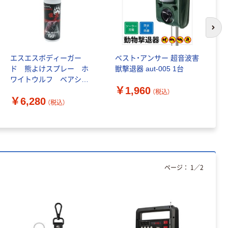
ｍ 再生紙
100% 6ロール
￥460~
（税込）
リサイクル100
芯あり FSC認
次の
証
エスエスボディーガー
ベスト・アンサー 超音波害
Co
ド 熊よけスプレー ホ
獣撃退器 aut-005 1台
プ
ワイトウルフ ベアシー
ル
￥1,960
ルド WW-BRSH60-SO
（税込）
￥6,280
￥
１本
（税込）
ページ：
1
／
2