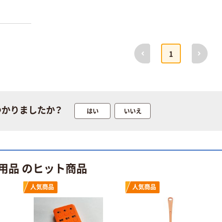
トル
ローブ ブル
￥686~
￥698~
（税込）
（税込）
ー 粉なし（パ
ウダーフリー）
本気プライス
本気プライス
前へ
次へ
ファーストレイ
ペーパータオル
1
ト ホワイト紙コ
小判・シングル
ップ
再生紙 200枚
FSC認証紙 アス
￥374~
￥143~
（税込）
（税込）
クルオリジナル
つかりましたか？
はい
いいえ
本気プライス
本気プライス
蛍光オプテック
ティッシュペー
ス1(アスクル限
パー ボックス
定モデル) 蛍光
モカ 200組 5個
ペン ゼブラ
アスクル オリジ
￥52~
￥428~
（税込）
（税込）
用品 のヒット商品
ナルティッシュ
PEFC認証
人気商品
人気商品
オリジナル
本気プライス
スズラン 酒精綿
アスクル トイ
G バルクタイプ
レのおそうじシ