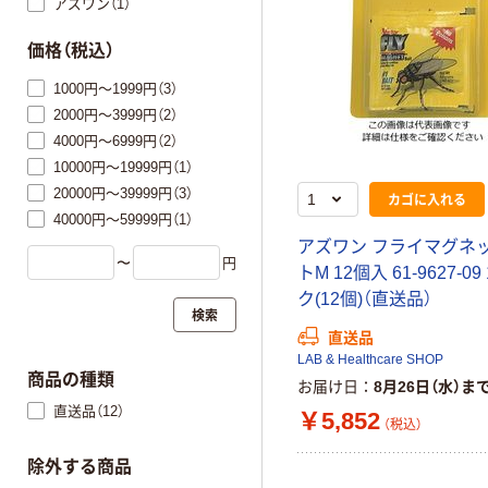
アズワン（1）
価格（税込）
1000円～1999円（3）
2000円～3999円（2）
4000円～6999円（2）
10000円～19999円（1）
20000円～39999円（3）
カゴに入れる
40000円～59999円（1）
アズワン フライマグネ
〜
円
トM 12個入 61-9627-0
ク(12個)（直送品）
検索
直送品
LAB & Healthcare SHOP
商品の種類
お届け日
8月26日（水）ま
直送品（12）
￥5,852
（税込）
除外する商品