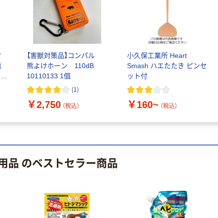
指定医薬部外品
ート 大王製紙
共同企画 トイ
￥140~
￥330~
（税込）
（税込）
レクリーナー
トイレシート
オリジナル
タ
【害獣対策品】コンパル
小久保工業所 Heart
熊
熊よけホーン 110dB
Smash ハエたたき ピンセ
熊対
10110133 1個
ット付
全熊
(
1
)
送
￥2,750
￥160~
（税込）
（税込）
用品 のベストセラー商品