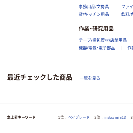
事務用品/文房具
ファ
貨/キッチン用品
飲料/
作業・研究用品
テープ/梱包資材/店舗用品
機器/電気・電子部品
作
最近チェックした商品
一覧を見る
急上昇キーワード
1位
ベイブレード
2位
instax mini13