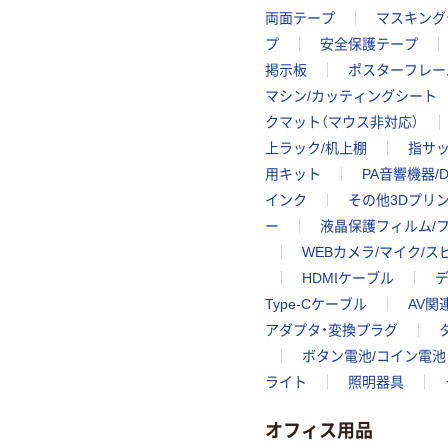
両面テープ
マスキング
プ
安全保護テープ
掲示板
ポスターフレー
マシン/カッティングシート
クマット（マウス非対応）
上ラック/机上棚
指サ
用キット
PA音響機器/D
インク
その他3Dプリ
ー
液晶保護フィルム/
WEBカメラ/マイク/
HDMIケーブル
Type-Cケーブル
AV関
アダプタ・変換プラグ
ボタン電池/コイン電池
ライト
照明器具
オフィス用品