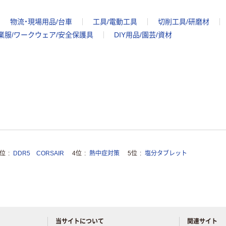
物流・現場用品/台車
工具/電動工具
切削工具/研磨材
業服/ワークウェア/安全保護具
DIY用品/園芸/資材
3位
DDR5 CORSAIR
4位
熱中症対策
5位
塩分タブレット
当サイトについて
関連サイト