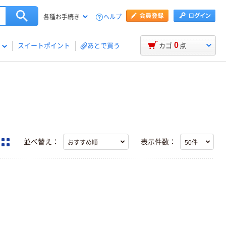
ヘルプ
各種お手続き
0
スイートポイント
あとで買う
カゴ
点
並べ替え：
表示件数：