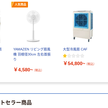
（税込）
人気商品
サイズ
￥458~
（税込）
100μ（ミクロン）
オリジナル
本気プライス
サントリー 伊右
アスクル はたら
衛門 「お茶、どう
く ふせん
ぞ。」 緑茶
50×15mm
￥528~
（税込）
￥386~
（税込）
扇
YAMAZEN リビング扇風
大型冷風扇 CAF
本気プライス
機 羽根径30cm 左右首振
本気プライス
り
アスクル はたら
￥54,800~
ペーパータオル
（税込）
く ふせん 付箋
中判 再生紙
￥4,580~
75×25mm
（税込）
100％ 200枚
￥377~
（税込）
FSC認証 シング
￥149~
（税込）
ル 大王製紙共同
企画 オリジナル
ストセラー商品