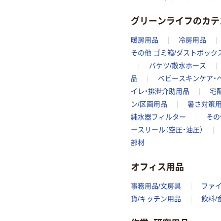
グリーンライフのカテ
暖房用品
冷房用品
その他 ゴミ箱/ダストボック
バケツ/散水ホース
品
ベビースキンケア・
イレ・排泄介助用品
宅
ン/区画用品
暑さ対策
純水器フィルター
その
ースリール（空圧・油圧）
部材
オフィス用品
事務用品/文房具
ファ
貨/キッチン用品
飲料/