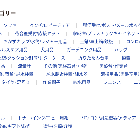
ゴリー
ソファ
ベンチ/ロビーチェア
郵便受け/ポスト/メールボッ
ス
待合室受付/応接セット
収納庫/プラスチックキャビネット
おかずカップ/水筒/レジャー用品
土鍋/卓上鍋/鉄板
コンロ
ヘルスケア用品
犬用品
ガーデニング用品
バッグ
配袋/クッション封筒/レターケース
折りたたみ台車
物置
用品
流量計
その他 実験器具・小物
実験台・作業台
他 蒸留・純水装置
純水製造装置・純水器
清掃用品（実験室用）
タイヤ・足回り
作業帽子
散水用品
フェンス
エ
イル
トナー/インク/コピー用紙
パソコン/周辺機器/メディア
食品/ギフト/お酒
衛生/医療/介護