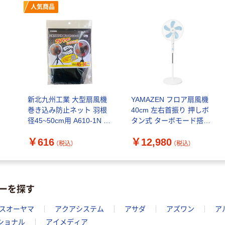
人気商品
新北九州工業 大型扇風機
YAMAZEN フロア扇風機
巻き込み防止ネット 羽根
40cm 左右首振り 押しボ
径45~50cm用 A610-1N 1
タン式 ターボモード搭載
個
風量6段階 YFT-B407(W)
￥616
￥12,980
1台
（税込）
（税込）
ーを探す
スオーヤマ
アクアシステム
アサダ
アズワン
ア
ショナル
アイメディア