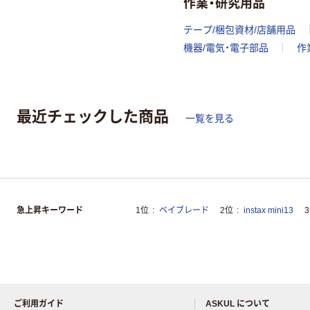
作業・研究用品
テープ/梱包資材/店舗用品
機器/電気・電子部品
作
最近チェックした商品
一覧を見る
急上昇キーワード
1位
ベイブレード
2位
instax mini13
ご利用ガイド
ASKUL について