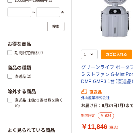
10000円～19999円（2）
〜
円
検索
お得な商品
期間限定価格（2）
カゴに入れる
グリーンライフ ポータ
商品の種類
ミストファン G-Mist Port
直送品（2）
DMF-GMP3 1台（直送品
除外する商品
直送品
外山産業株式会社
直送品、お取り寄せ品を除く
お届け日
8月24日（月）ま
（0）
期間限定
￥-634
￥11,846
（税込）
よく見られている商品