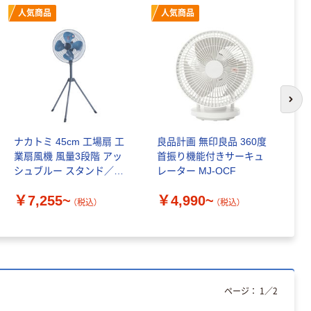
100% 6ロール
￥470~
（税込）
人気商品
人気商品
リサイクル100
本気プライス
芯あり FSC認
証
アスクル トイ
レのおそうじシ
ート 大王製紙
共同企画 トイ
￥330~
（税込）
レクリーナー
次の
トイレシート
オリジナル
本気プライス
ナカトミ 45cm 工場扇 工
良品計画 無印良品 360度
コ
アスクル フラッ
業扇風機 風量3段階 アッ
首振り機能付きサーキュ
マ
トファイル エコ
シュブルー スタンド／フ
レーター MJ-OCF
ラ
ノミータイプ
ロア／キャスター／壁掛
能
A4タテ(コクヨ
￥7,255~
￥4,990~
￥
け
能
￥115~
（税込）
（税込）
（税込）
製造）
壁
ページ：
1
／
2