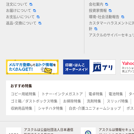
注文について
会社案内
お届けについて
投資家情報
お支払いについて
環境・社会活動報告
返品・交換について
カスタマーハラスメントに
針
アスクルのサイバーセキュ
おすすめ特集
コピー用紙特集
トナー・インクメガストア
電卓特集
電池特集
タ
ゴミ箱／ダストボックス特集
お掃除特集
洗剤特集
スリッパ特集
収納用品特集
シャチハタ特集
白衣・介護ユニフォームショップ
ポス
アスクルは公益社団法人日本通信
アスクルは情報セキュ