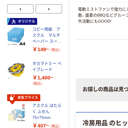
電動ミストファンで強力に
散。盛夏のBBQなどグルー
外活動にもGOOD!
オリジナル
オリジナル
コピー用紙 ア
ゴミ袋 エコノミ
スクル マルチ
ータイプ 乳白半
ペーパー スーパ
透明 高密度タイ
ーホワイト+
プ 詰替用 バイ
￥149~
￥616~
（税込）
（税込）
オマス素材10％
配合
タカラトミー ベ
オリジナル
イブレード
乾電池 単3
￥1,400~
形 アルカリ乾
（税込）
電池 北欧パッ
お探しの商品は見
ケージ アスク
￥140~
（税込）
ルオリジナル
本気プライス
アスクル はたら
本気プライス
く ふせん
ティッシュペー
75×75mm
冷房用品 のヒ
パー ボックス
￥407~
（税込）
150組 5箱入 ア