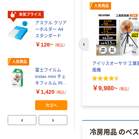
人気商品
スクル スマート
￥328~
（税込）
コンパクト ビ
本気プライス
ビッド PEFC認
アスクル クリア
証
オリジナル
ーホルダー A4
コピー用紙 マ
スタンダード
ルチペーパー
￥126~
（税込）
スーパーエコノ
前のスライドへ
ミー+
￥149~
（税込）
人気商品
ズ ベル
YAMAZEN 2WAY 卓上・ク
アイリスオーヤマ 工業
リップ扇風機
風機
富士フイルム
本気プライス
instax mini チェ
【ガムテープ】ア
￥3,828~
キフィルム INS
）
（税込）
￥9,980~
スクル 現場のチ
（税込）
MINI JP1 1パッ
￥1,420
（税込）
カラ 厚さ
ク（10枚入り）
0.22mm 布テー
￥145~
（税込）
カゴへ
プ
冷房用品 のベ