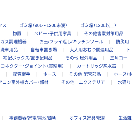
クス
ゴミ箱（90L～120L未満）
ゴミ箱（120L以上）
物置
ベビー・子供用家具
その他害獣対策用品
/ガス調理機器
お玉/フライ返し/キッチンツール
防災用
洗車用品
自転車置き場
大人用おむつ関連用品
ト
宅配ボックス/置き配用品
その他 屋外用品
三角コー
コネクター・ジョイント（実験用）
カートリッジ純水器
配管継手
ホース
その他 配管部品
ホース/ホ
アコン室外機カバー・部材
その他 エクステリア
水廻り
事務機器/家電/電池/照明
オフィス家具/収納
生活雑