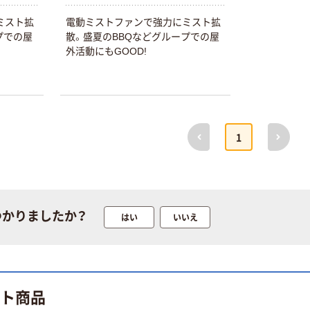
ミスト拡
電動ミストファンで強力にミスト拡
プでの屋
散。盛夏のBBQなどグループでの屋
外活動にもGOOD!
本気プライス
オリジナル
トイレットペー
アスクル 「現場
パー ダブル60
のチカラ」 養生
ｍ 再生紙
テープ
100% 6ロール
￥460~
￥358~
（税込）
（税込）
リサイクル100
前へ
次へ
1
芯あり FSC認
証
オリジナル
オリジナル
乾電池 単4
アスクル プラス
形 アルカリ乾
チックグローブ
電池 北欧パッ
粉なし（パウダ
つかりましたか？
はい
いいえ
ケージ アスク
ーフリー）
￥140~
￥398~
（税込）
（税込）
ルオリジナル
富士フイルム
オリジナル
instax mini13
アスクルオリジ
INS MINI 13
ット商品
ナル ラミネー
￥12,100~
トフィルム A4