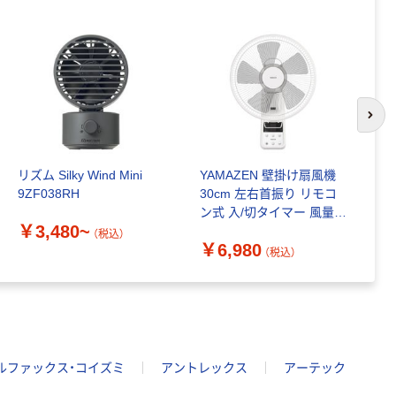
次の
リズム Silky Wind Mini
YAMAZEN 壁掛け扇風機
小
9ZF038RH
30cm 左右首振り リモコ
K
ン式 入/切タイマー 風量3
￥3,480~
￥
段階 YWX-E302(W) 1台
（税込）
￥6,980
（税込）
ルファックス・コイズミ
アントレックス
アーテック