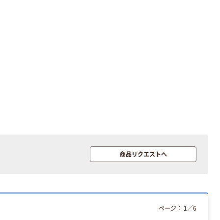
本気プライス
本気プライス
大塚製薬工場
キングジム テプ
経口補水液 オー
ラ TEPRA
エスワン（OS-1）
PRO【純正】テー
プ 白ラベル
￥159~
￥914~
（税込）
（税込）
12mm幅 （黒文
字）
富士フイルム チ
本気プライス
ェキ専用フィル
アスクル セロハ
ム INSTAX MINI
ンテープ
WW2
￥1,580~
￥216~
（税込）
商品リクエストへ
（税込）
本気プライス
本気プライス
ニチバン セロテ
トイレットペー
ープ 大巻
パー シングル
ページ：
1
／
6
120ｍ 再生紙
￥124~
（税込）