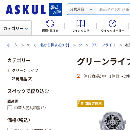
冷房用品
カテゴリー
履歴・再注文
マイカタログ
クイックオーダー
ホーム
メーカー名から探す-【カ行】
ク
グリーンライフ
冷
グリーンライフ(
カテゴリー
グリーンライフ
2
件（2商品）中
1件目〜2
冷房用品（2）
スペックで絞り込む
原産国
期間限定価格
中華人民共和国（2）
価格（税込）