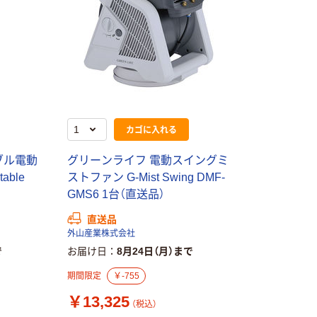
カゴに入れる
ブル電動
グリーンライフ 電動スイングミ
able
ストファン G-Mist Swing DMF-
）
GMS6 1台（直送品）
直送品
外山産業株式会社
で
お届け日
8月24日（月）まで
期間限定
￥-755
￥13,325
（税込）