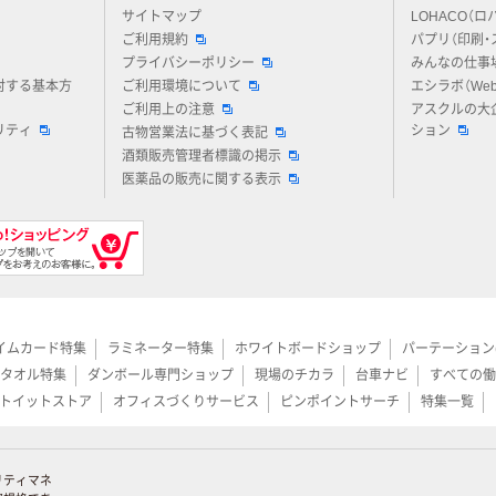
アスクルについてお気軽にご質問ください
サイトマップ
LOHACO（ロ
ご利用規約
パプリ（印刷・
プライバシーポリシー
みんなの仕事
対する基本方
ご利用環境について
エシラボ（We
ご利用上の注意
アスクルの大
リティ
ション
古物営業法に基づく表記
酒類販売管理者標識の掲示
医薬品の販売に関する表示
イムカード特集
ラミネーター特集
ホワイトボードショップ
パーテーション
タオル特集
ダンボール専門ショップ
現場のチカラ
台車ナビ
すべての働
トイットストア
オフィスづくりサービス
ピンポイントサーチ
特集一覧
リティマネ