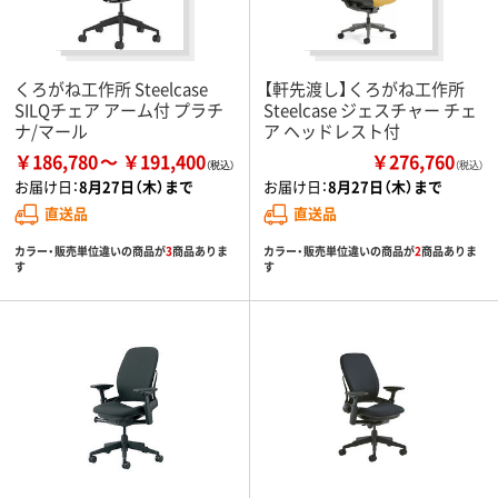
くろがね工作所 Steelcase
【軒先渡し】くろがね工作所
SILQチェア アーム付 プラチ
Steelcase ジェスチャー チェ
ナ/マール
ア ヘッドレスト付
￥186,780
￥191,400
￥276,760
（税込）
お届け日：
8月27日（木）まで
お届け日：
8月27日（木）まで
直送品
直送品
カラー・販売単位違いの商品が
3
商品ありま
カラー・販売単位違いの商品が
2
商品ありま
す
す