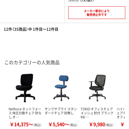
メーカー都合により
販売停止中です
12件（35商品）中 1件目～12件目
このカテゴリーの人気商品
Netforce ネットフォー
サンワサプライ スタン
TOKIO オフィスチェア
ハイバ
ス 体圧分散チェア 肘な
ダードチェア 肘無し
メッシュ 肘付 ブラック
ェア FS
し オ…
KB-…
オフィ
￥14,375～
￥5,540～
￥9,980
￥5
（税込）
（税込）
（税込）