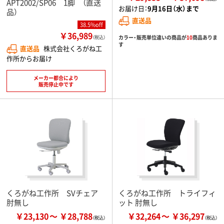
APT2002/SP06 1脚 （直送
お届け日：
9月16日（水）まで
品）
直送品
38.5%off
￥36,989
カラー・販売単位違いの商品が
10
商品ありま
（税込）
す
直送品
株式会社くろがね工
作所からお届け
メーカー都合により
販売停止中です
くろがね工作所 SVチェア
くろがね工作所 トライフィ
肘無し
ット 肘無し
￥23,130
￥28,788
￥32,264
￥36,297