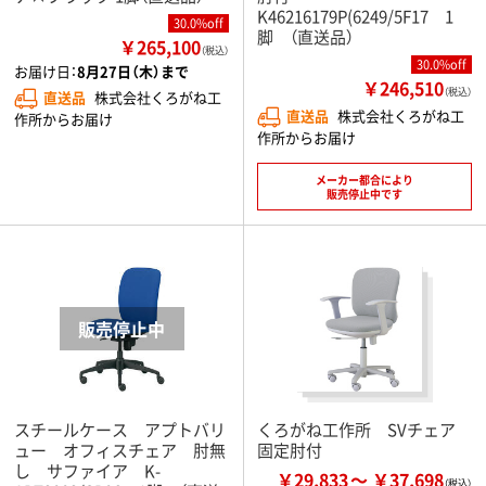
K46216179P(6249/5F17 1
30.0%off
脚 （直送品）
￥265,100
（税込）
30.0%off
お届け日：
8月27日（木）まで
￥246,510
（税込）
直送品
株式会社くろがね工
直送品
株式会社くろがね工
作所からお届け
作所からお届け
メーカー都合により
販売停止中です
スチールケース アプトバリ
くろがね工作所 SVチェア
ュー オフィスチェア 肘無
固定肘付
し サファイア K-
￥29,833
￥37,698