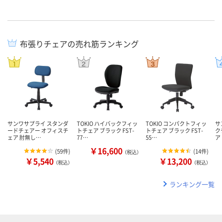
布張りチェアの売れ筋ランキング
サンワサプライ スタンダ
TOKIO ハイバックフィッ
TOKIO コンパクトフィッ
サ
ードチェアー オフィスチ
トチェア ブラック FST-
トチェア ブラック FST-
ク
ェア 肘無し…
77…
55…
ア
￥16,600
(
59件
)
(
14件
)
（税込）
￥5,540
￥13,200
（税込）
（税込）
ランキング一覧